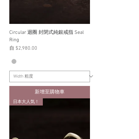
Circular 迴圈 封閉式純銀戒指 Seal
Ring
促銷價格
自
$2,980.00
新增至購物車
日本大人気！