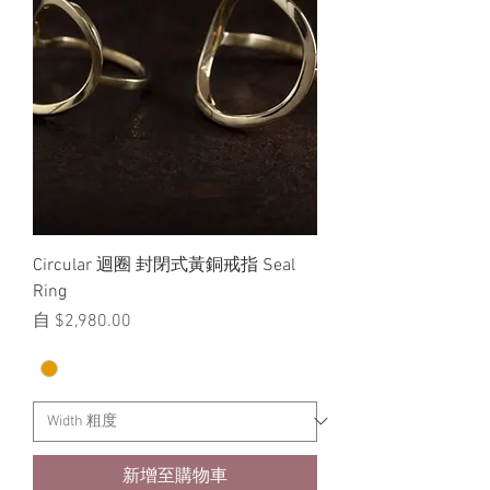
Circular 迴圈 封閉式黃銅戒指 Seal
Ring
促銷價格
自
$2,980.00
新增至購物車