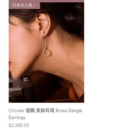
日本大人気！
Circular 迴圈 黃銅耳環 Brass Dangle
Earrings
價格
$2,380.00