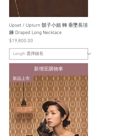
Upset / Upturn 鬍子小姐 轉 垂墜長項
鍊 Draped Long Necklace
價格
$19,800.00
新增至購物車
新品上市