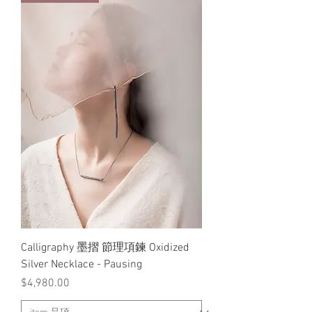
Calligraphy 墨摺 節理項鍊 Oxidized
Silver Necklace - Pausing
價格
$4,980.00