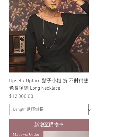
Upset / Upturn 鬍子小姐 折 不對稱雙
色長項鍊 Long Necklace
價格
$12,800.00
新增至購物車
MadeForOrder