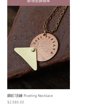
新增至購物車
鉚釘項鍊 Riveting Necklace
價格
$2,580.00