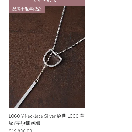
新增至購物車
品牌十週年紀念
LOGO Y-Necklace Silver 經典 LOGO 革
紋Y字項鍊 純銀
價格
$19,800.00