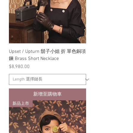
Upset / Upturn 鬍子小姐 折 單色銅項
鍊 Brass Short Necklace
價格
$8,980.00
新增至購物車
新品上市