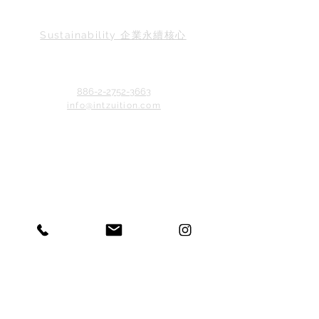
Sustainability 企業永續核心
886-2-2752-3663
info@intzuition.com