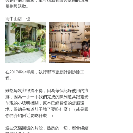
與創作展示藝廊，還有植栽花園與定期的策展
規劃與活動。
而中山店，也
在2017年中畢業，執行都市更新計劃拆除工
程。
雖然每次都很捨不得，因為每個記錄使用的痕
跡，因為一手一手我們完成的陳列道具跟靈光
乍現的小聰明機關，原本已經習慣的舒服環
境，跟總是知道肚子餓了要吃什麼！（或是跟
你們介紹附近要吃什麼！）
這些充滿回憶的片段，熟悉的一切，都會繼續