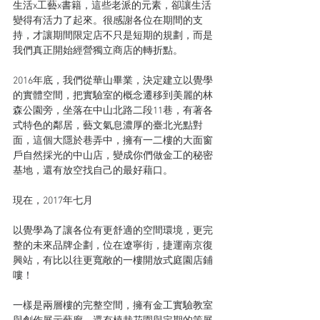
生活x工藝x書籍，這些老派的元素，卻讓生活
變得有活力了起來。很感謝各位在期間的支
持，才讓期間限定店不只是短期的規劃，而是
我們真正開始經營獨立商店的轉折點。
2016年底，我們從華山畢業，決定建立以覺學
的實體空間，把實驗室的概念遷移到美麗的林
森公園旁，坐落在中山北路二段11巷，有著各
式特色的鄰居，藝文氣息濃厚的臺北光點對
面，這個大隱於巷弄中，擁有一二樓的大面窗
戶自然採光的中山店，變成你們做金工的秘密
基地，還有放空找自己的最好藉口。
現在，2017年七月
以覺學為了讓各位有更舒適的空間環境，更完
整的未來品牌企劃，位在遼寧街，捷運南京復
興站，有比以往更寬敞的一樓開放式庭園店鋪
嘍！
一樣是兩層樓的完整空間，擁有金工實驗教室