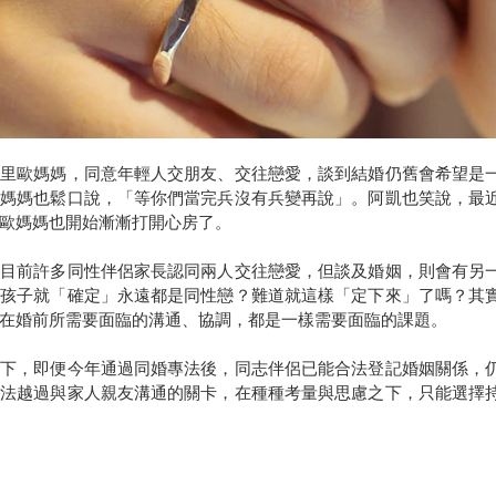
的里歐媽媽，同意年輕人交朋友、交往戀愛，談到結婚仍舊會希望是
凱媽媽也鬆口說，「等你們當完兵沒有兵變再說」。阿凱也笑說，最
歐媽媽也開始漸漸打開心房了。
，目前許多同性伴侶家長認同兩人交往戀愛，但談及婚姻，則會有另
的孩子就「確定」永遠都是同性戀？難道就這樣「定下來」了嗎？其
在婚前所需要面臨的溝通、協調，都是一樣需要面臨的課題。
提下，即便今年通過同婚專法後，同志伴侶已能合法登記婚姻關係，
無法越過與家人親友溝通的關卡，在種種考量與思慮之下，只能選擇