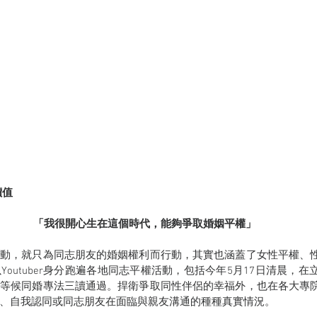
價值
「我很開心生在這個時代，能夠爭取婚姻平權」
運動，就只為同志朋友的婚姻權利而行動，其實也涵蓋了女性平權、
outuber身分跑遍各地同志平權活動，包括今年5月17日清晨，
雨等候同婚專法三讀通過。捍衛爭取同性伴侶的幸福外，也在各大專
、自我認同或同志朋友在面臨與親友溝通的種種真實情況。