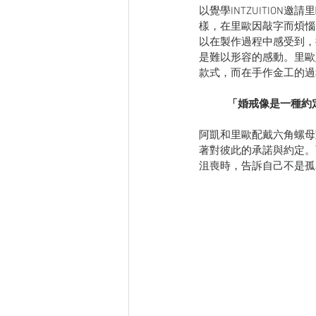
以覺學INTZUITIO
樣，在里歐因敲字而煩惱
以在製作過程中感受到，
是難以形容的感動。里歐
款式，而在手作金工的過
「婚戒像是一種約
阿凱和里歐配戴六角螺母
著對彼此的承諾與約定。
沮喪時，告訴自己不是孤