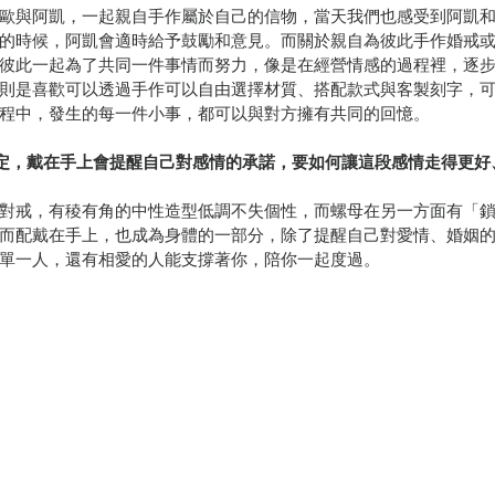
N邀請里歐與阿凱，一起親自手作屬於自己的信物，當天我們也感受到阿凱
的時候，阿凱會適時給予鼓勵和意見。而關於親自為彼此手作婚戒
彼此一起為了共同一件事情而努力，像是在經營情感的過程裡，逐
則是喜歡可以透過手作可以自由選擇材質、搭配款式與客製刻字，
程中，發生的每一件小事，都可以與對方擁有共同的回憶。
定，戴在手上會提醒自己對感情的承諾，要如何讓這段感情走得更好
對戒，有稜有角的中性造型低調不失個性，而螺母在另一方面有「
而配戴在手上，也成為身體的一部分，除了提醒自己對愛情、婚姻
單一人，還有相愛的人能支撐著你，陪你一起度過。