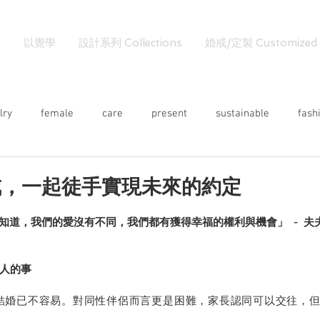
以覺學
設計系列 Collections
婚戒/定製 Customized
lry
female
care
present
sustainable
fash
戒，一起徒手實現未來的約定
知道，我們的愛沒有不同，我們都有獲得幸福的權利與機會」  -  夫
人的事
結婚已不容易。對同性伴侶而言更是困難，家長認同可以交往，