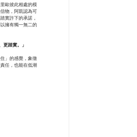
和里歐彼此相處的模
或信物，阿凱認為可
步踏實許下的承諾，
可以擁有獨一無二的
、更踏實。」
鎖住」的感覺，象徵
的責任，也能在低潮