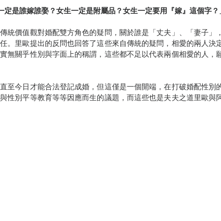
一定是誰嫁誰娶？女生一定是附屬品？女生一定要用『嫁』這個字？
自傳統價值觀對婚配雙方角色的疑問，關於誰是「丈夫」、「妻子」
責任。里歐提出的反問也回答了這些來自傳統的疑問，相愛的兩人決
其實無關乎性別與字面上的稱謂，這些都不足以代表兩個相愛的人，
侶直至今日才能合法登記成婚，但這僅是一個開端，在打破婚配性別
權與性別平等教育等等因應而生的議題，而這些也是夫夫之道里歐與