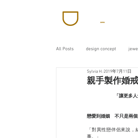
All Posts
design concept
jewe
Sylvia H.
2019年7月11日
wedding
rings
親手製作婚
「讓更多人
戀愛到婚姻　不只是兩個
「對異性戀伴侶來說，
事。」