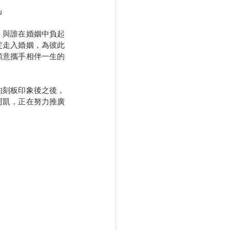
」
，與誰在婚姻中負起
定走入婚姻，為彼此
願意攜手相伴一生的
的刻板印象後之後，
阿凱，正在努力推廣