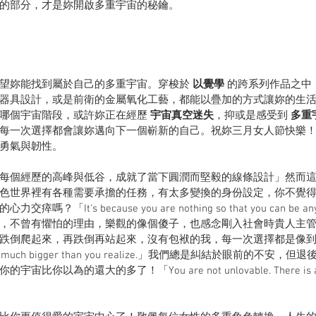
的部分，才是妳開啟多重宇宙的秘鑰。
望妳能找到屬於自己的多重宇宙。穿梭於 
以覺學
 的跨系列作品之中
器具設計，或是前衛的金屬氧化工藝，都能以疊加的方式讓妳的生
哪個宇宙階段，或許妳正在經歷 
宇宙真空迷失
，抑或是感受到 
多重
每一次選擇都會讓妳邁向下一個嶄新的自己。祝妳三月女人節快樂
勇氣與韌性。
每個經歷的高峰與低谷，成就了當下圓潤而堅毅的線條設計」然而
色世界裡有各種需要承擔的任務，有太多變換的身份設定，你不覺
「It's because you are nothing so that you can be a
，不曾有懼怕的理由，樂觀的像個傻子，也感念剛入社會時貴人主
跌倒爬起來，再跌倒再站起來，沒有包袱的我，每一次選擇都是像
s so much bigger than you realize.」我們總是糾結於眼前的不
以為的還大的多了！「You are not unlovable. There is alwa