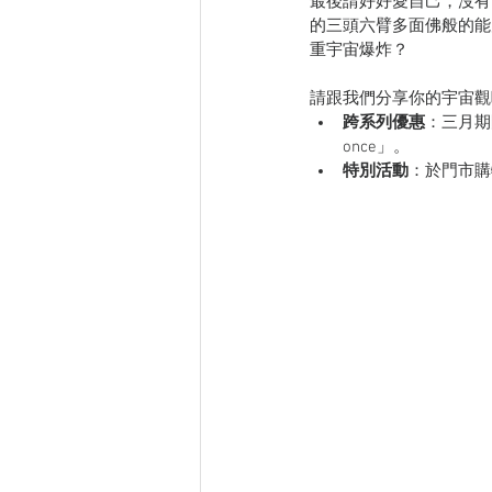
最後請好好愛自己，沒有
的三頭六臂多面佛般的能
重宇宙爆炸？
請跟我們分享你的宇宙觀
跨系列優惠
：三月期
once」。
特別活動
：於門市購