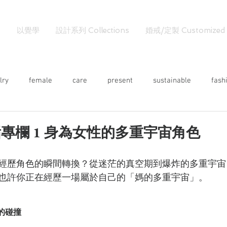
以覺學
設計系列 Collections
婚戒/定製 Customized
lry
female
care
present
sustainable
fash
專欄 1 身為女性的多重宇宙角色
經歷角色的瞬間轉換？從迷茫的真空期到爆炸的多重宇宙
也許你正在經歷一場屬於自己的「媽的多重宇宙」。
的碰撞