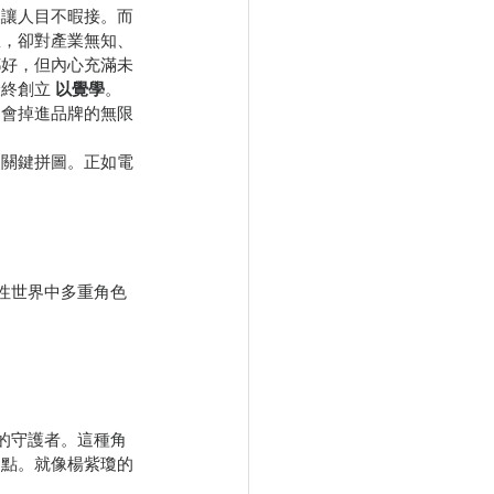
換讓人目不暇接。而
想，卻對產業無知、
都好，但內心充滿未
終創立 
以覺學
。
道會掉進品牌的無限
的關鍵拼圖。正如電
性世界中多重角色
的守護者。這種角
起點。就像楊紫瓊的