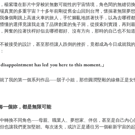
，楊紫瓊在影片中穿梭於無數可能性的宇宙情境，角色間的無縫切
場真實的多重宇宙？十多年前剛從舊金山回到台灣，懷揣著無限夢
我像個剛跳上高速火車的旅人，手忙腳亂地抓著扶手，以為去哪裡
懵懂的選擇竟讓我走進了品牌創業的兔子洞，從摸索到實踐，再到最
，興奮的拉著扶桿好似去哪裡都好、沒有方向，那時的自己也不知
不被接受的設計，甚至那些讓人跌倒的挫折，竟都成為今日成就我
：
 disappointment has led you here to this moment.」
就了我的第一個系列作品——鬍子小姐，那些圓潤堅毅的線條正是女
每一個妳，都是無限可能
中轉換不同角色——母親、職業人、夢想家、伴侶，甚至是自己內心
但也讓我們更加堅韌。每次迷失，或許正是通往另一個嶄新宇宙的