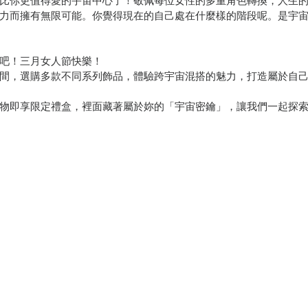
比你更值得愛的宇宙中心了！敬佩每位女性的多重角色轉換，人生
力而擁有無限可能。你覺得現在的自己處在什麼樣的階段呢。是宇
吧！三月女人節快樂！
間，選購多款不同系列飾品，體驗跨宇宙混搭的魅力，打造屬於自己的「A
物即享限定禮盒，裡面藏著屬於妳的「宇宙密鑰」，讓我們一起探