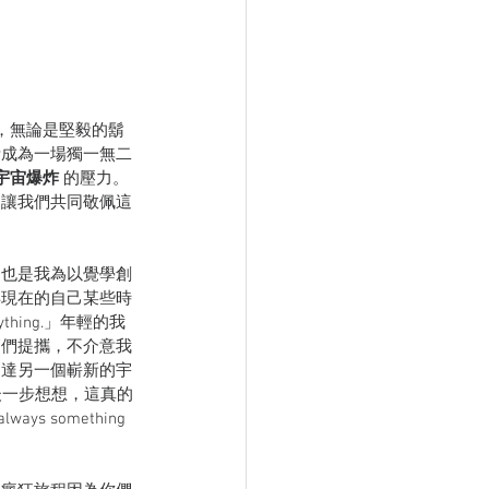
，無論是堅毅的鬍
活成為一場獨一無二
宇宙爆炸
 的壓力。
！讓我們共同敬佩這
這也是我為以覺學創
得現在的自己某些時
nything.」年輕的我
管們提攜，不介意我
到達另一個嶄新的宇
安，但退後一步想想，這真的
ys something 