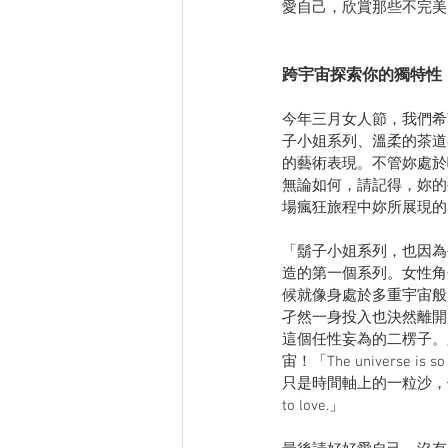
愛自己，欣賞那些不完美
跨宇宙探索你的獨特性
今年三月女人節，我們希
子小姐系列、溫柔的茶道
的藝術表現。不管妳處於
無論如何，請記得，妳的
場瘋狂旅程中妳所展現的
「鬍子小姐系列，也因為
造的第一個系列。女性角
候就像身處於多重宇宙般的心力交瘁嗎？
孑然一身投入也決然離開
這個任性妄為的二楞子。
宙！「The universe i
只是時間軸上的一粒沙，你的宇宙比你
to love.」