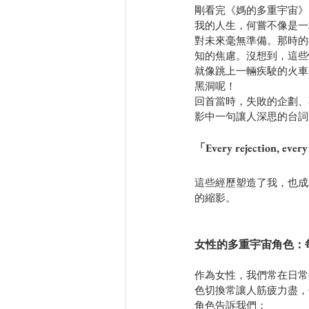
剛看完《媽的多重宇宙》
我的人生，何嘗不像是一
對未來毫無準備。那時的
知的焦慮。沒想到，這些
就像跳上一輛疾駛的火車
黑洞呢！
回首當時，失敗的企劃、
影中一句讓人深思的台詞
「Every rejection, every
這些經歷塑造了我，也成
的縮影。
女性的多重宇宙角色：
作為女性，我們常在日常
色切換常讓人筋疲力盡，
角色告訴我們：