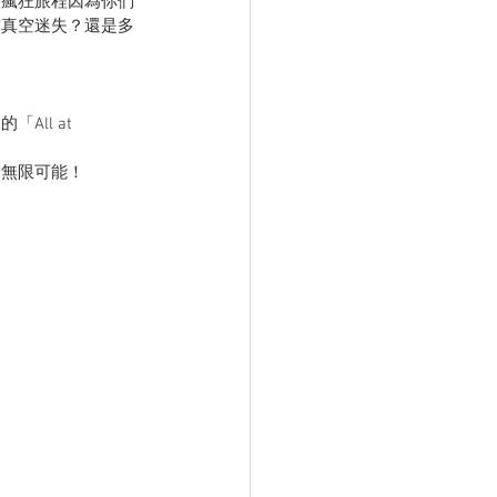
的瘋狂旅程因為你們
宙真空迷失？還是多
ll at 
索無限可能！