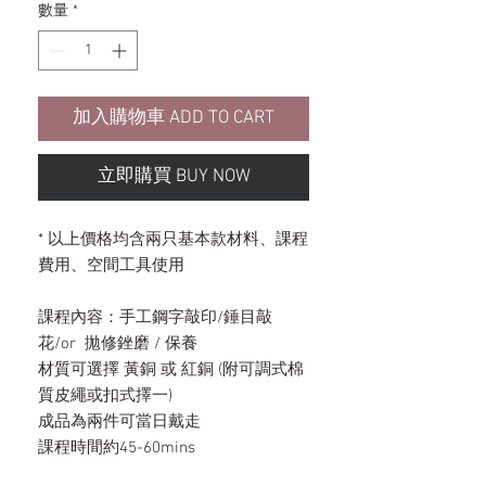
數量
*
加入購物車 ADD TO CART
立即購買 BUY NOW
* 以上價格均含兩只基本款材料、課程
費用、空間工具使用
課程內容：手工鋼字敲印/錘目敲
花/or 拋修銼磨 / 保養
材質可選擇 黃銅 或 紅銅 (附可調式棉
質皮繩或扣式擇一)
成品為兩件可當日戴走
課程時間約45-60mins