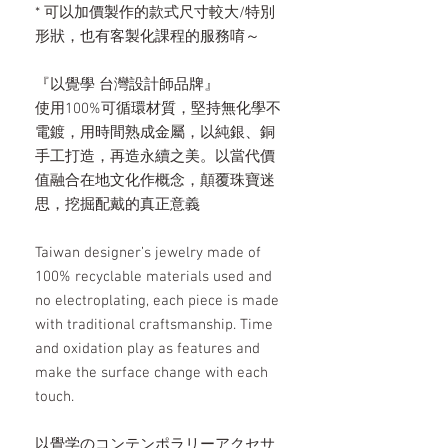
* 可以加價製作的款式尺寸較大/特別
形狀，也有客製化課程的服務唷～
『以覺學 台灣設計師品牌』
使用100%可循環材質，堅持無化學不
電鍍，用時間熟成金屬，以純銀、銅
手工打造，再造永續之美。以當代價
值融合在地文化作概念，顛覆珠寶迷
思，挖掘配戴的真正意義
Taiwan designer’s jewelry made of
100% recyclable materials used and
no electroplating, each piece is made
with traditional craftsmanship. Time
and oxidation play as features and
make the surface change with each
touch.
以覺学のコンテンポラリーアクセサ