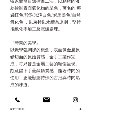
獨家開發自然控溫工法，以精密的溫
差控制表面氧化物的呈色，著名的 熔
岩紅色/珍珠光澤白色/炭黑墨色/自然
氧化色 ，以秉持以永續為原則，堅持
拒絕化學加工及電鍍處理。
『時間的美學』
以覺學強調裸的概念，表面像金屬原
礦切面的原始質感，全手工製作完
成，每只皆是金屬工藝的精髓呈現。
刻意留下手藝鍛鑄質感，隨著時間的
使用，更能顯露特殊的古拙與時間熟
成的味道。
刻字限制
/刻字/
預約流程 Reservation Process
* 可以免費刻印高度1.5mm 大小 之 英