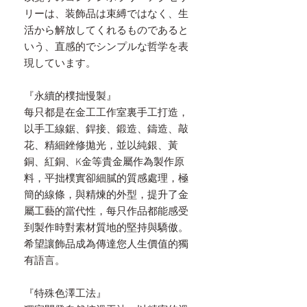
リーは、装飾品は束縛ではなく、生
活から解放してくれるものであると
いう、直感的でシンプルな哲学を表
現しています。
『永續的樸拙慢製』
每只都是在金工工作室裏手工打造，
以手工線鋸、銲接、鍛造、鑄造、敲
花、精細銼修拋光，並以純銀、黃
銅、紅銅、K金等貴金屬作為製作原
料，平拙樸實卻細膩的質感處理，極
簡的線條，與精煉的外型，提升了金
屬工藝的當代性，每只作品都能感受
到製作時對素材質地的堅持與驕傲。
希望讓飾品成為傳達您人生價值的獨
有語言。
『特殊色澤工法』