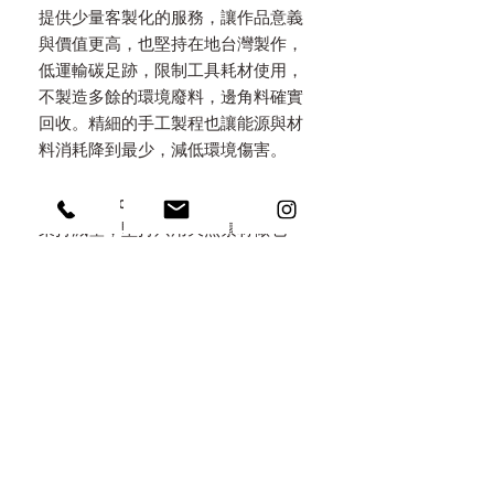
提供少量客製化的服務，讓作品意義
與價值更高，也堅持在地台灣製作，
低運輸碳足跡，限制工具耗材使用，
不製造多餘的環境廢料，邊角料確實
回收。精細的手工製程也讓能源與材
料消耗降到最少，減低環境傷害。
永續包裝 Eco Packaging
秉持減塑，堅持只用天然素材做包
裝，特地選用手工木盒，上面都以手
工火烤上色，不做化學染色，考量所
有包材都可以重複利用，以火燒原木/
無染亞麻/手工棉紙麻繩/自種植物自
然分解於環境中。讓包裝不是拆了即
丟的垃圾，而是意義深遠的收藏。
刻印 / 雷雕