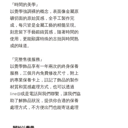
『時間的美學』
以覺學強調裸的概念，表面像金屬原
礦切面的原始質感，全手工製作完
成，每只皆是金屬工藝的精髓呈現。
刻意留下手藝鍛鑄質感，隨著時間的
使用，更能顯露特殊的古拙與時間熟
成的味道。
『完整售後服務』
以覺學飾品享有一年兩次的終身保養
服務，三個月內免費修改尺寸，附上
的專業保養卡上，註記了飾品的製作
材質和質感處理方式，也可以透過
line@或是電話與我們聯繫，讓我們協
助了解飾品狀況，提供你合適的保養
處理方式，不方便出門也能寄送處理