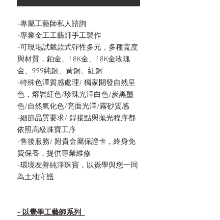
-專屬工藝師私人諮詢
-專業金工工藝師手工製作
-可現場試戴款式彈性多元，多種寬度
與材質，鉑金、18K金、18K金玫瑰
金、999純銀、黃銅、紅銅
-特殊色澤質感處理/ 獨家開發自然呈
色，熔岩紅色/珍珠光澤白色/炭黑墨
色/自然氧化色/亮面光澤/霧砂質感
-細節品質要求/ 銲接點與拋光程序都
依照高級珠寶工序
-售後服務/ 附貴金屬保證卡，終身免
費保養，提供專業維修
-環境友善純淨珠寶，以覺學與您一同
為土地守護
- 以覺學工藝師系列