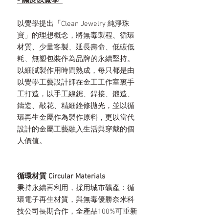
- 關於以覺學
以覺學提出「Clean Jewelry 純淨珠
寶」的理想概念，將無毒製程、循環
材質、少量客製、延長壽命、低碳低
耗、無塑包裝作為品牌的永續堅持。
以細膩製作用時間熟成，每只都是由
以覺學工藝設計師在金工工作室裏手
工打造，以手工線鋸、銲接、鍛造、
鑄造、敲花、精細銼修拋光，並以循
環再生金屬作為製作原料，更以當代
設計的金屬工藝融入生活與穿戴的個
人價值。
循環材質 Circular Materials
秉持永續再利用，採用城市礦產：循
環電子再生材質，與無毒優勝奈米科
技公司長期合作，全產品100%可重新