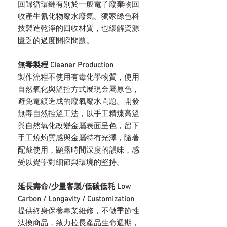
回歸循環鏈有別於一般電子廢棄物回
收產生氰化物廢水廢氣。獨家綠色科
技製造乾淨的回收材質，也緩解資源
匱乏的過度開採問題。
無毒製程 Cleaner Production
製作流程不使用有毒化學物質，使用
自然氧化與溫控方式展現金屬原色，
避免電鍍造成的廢氣廢水問題。開發
無毒自然控溫工法，以手工精煉高溫
與自然氧化改變金屬表面呈色，留下
手工燒灼質感與金屬特有光澤，隨著
配戴使用，顯露時間深度的韻味，感
受以覺學對細節與環境的堅持。
延長壽命/少量客製/低碳低耗 Low
Carbon / Longavity / Customization
提供終身保養專業維修，不做季節性
汰換商品，致力拉長產品生命週期，