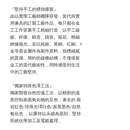
『堅持手工的樸拙慢製』
由以覺學工藝師團隊研發，當代與實
用兼具的訂製工藝作品，每只都在金
工工作室裏手工精細打造，以手工線
鋸、銲接、鍛造、鑄造、敲花、精細
銼修拋光，並以純銀、黃銅、紅銅、K
金等貴金屬作為製作原料，拙樸細膩
的質感，簡約的線條結構，不僅保留
金工的當代藝術性，同時感受到生活
中的工藝堅持。
『獨家特殊色澤工法』
獨家開發自然控溫工法，以精密的溫
差控制表面氧化物的呈色，著名的 熔
岩紅色/珍珠光澤白色/炭黑墨色/自然
氧化色 ，以秉持以永續為原則，堅持
拒絕化學加工及電鍍處理。