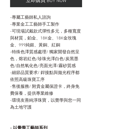
立即購買 BUY NOW
-專屬工藝師私人諮詢
-專業金工工藝師手工製作
-可現場試戴款式彈性多元，多種寬度
與材質，鉑金、18K金、18K金玫瑰
金、999純銀、黃銅、紅銅
-特殊色澤質感處理/ 獨家開發自然呈
色，熔岩紅色/珍珠光澤白色/炭黑墨
色/自然氧化色/亮面光澤/霧砂質感
-細節品質要求/ 銲接點與拋光程序都
依照高級珠寶工序
-售後服務/ 附貴金屬保證卡，終身免
費保養，提供專業維修
-環境友善純淨珠寶，以覺學與您一同
為土地守護
- 以覺學工藝師系列