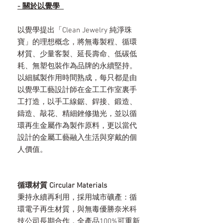
- 關於以覺學
以覺學提出「Clean Jewelry 純淨珠
寶」的理想概念，將無毒製程、循環
材質、少量客製、延長壽命、低碳低
耗、無塑包裝作為品牌的永續堅持。
以細膩製作用時間熟成，每只都是由
以覺學工藝設計師在金工工作室裏手
工打造，以手工線鋸、銲接、鍛造、
鑄造、敲花、精細銼修拋光，並以循
環再生金屬作為製作原料，更以當代
設計的金屬工藝融入生活與穿戴的個
人價值。
循環材質 Circular Materials
秉持永續再利用，採用城市礦產：循
環電子再生材質，與無毒優勝奈米科
技公司長期合作，全產品100%可重新