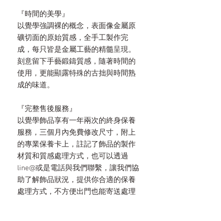
『時間的美學』
以覺學強調裸的概念，表面像金屬原
礦切面的原始質感，全手工製作完
成，每只皆是金屬工藝的精髓呈現。
刻意留下手藝鍛鑄質感，隨著時間的
使用，更能顯露特殊的古拙與時間熟
成的味道。
『完整售後服務』
以覺學飾品享有一年兩次的終身保養
服務，三個月內免費修改尺寸，附上
的專業保養卡上，註記了飾品的製作
材質和質感處理方式，也可以透過
line@或是電話與我們聯繫，讓我們協
助了解飾品狀況，提供你合適的保養
處理方式，不方便出門也能寄送處理