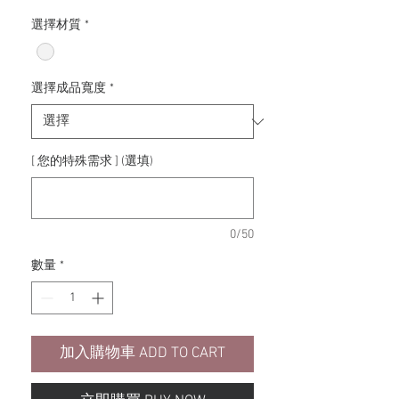
銷
價
選擇材質
*
格
選擇成品寬度
*
[ 您的特殊需求 ] (選填)
0/50
數量
*
加入購物車 ADD TO CART