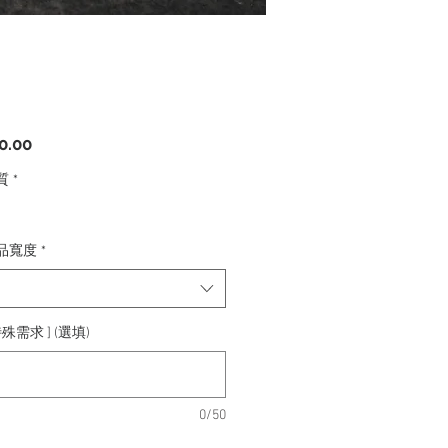
價
0.00
格
質
*
品寬度
*
殊需求 ] (選填)
0/50