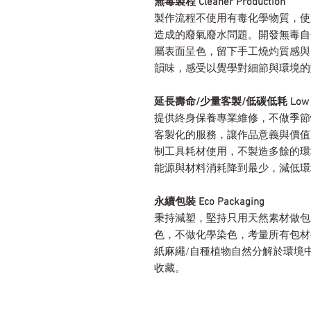
無毒製程 Cleaner Production
製作流程不使用有毒化學物質，使
造成的廢氣廢水問題。開發無毒自
屬表面呈色，留下手工燒灼質感與
韻味，感受以覺學對細節與環境的
延長壽命/少量客製/低碳低耗 Low Carbon 
提供終身保養專業維修，不做季節
客製化的服務，讓作品意義與價值
制工具耗材使用，不製造多餘的環
能源與材料消耗降到最少，減低環
永續包裝 Eco Packaging
秉持減塑，堅持只用天然素材做包
色，不做化學染色，考量所有包材
紙麻繩/自種植物自然分解於環境
收藏。