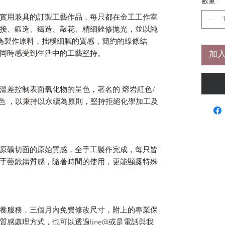
數量
*
實用兼具的訂製工藝作品，每只都在金工工作室
接、鍛造、鑄造、敲花、精細銼修拋光，並以純
為製作原料，拙樸細膩的質感，簡約的線條結
同時感受到生活中的工藝堅持。
加入
溫差控制表面氧化物的呈色，著名的 熔岩紅色/
化色 ，以秉持以永續為原則，堅持拒絕化學加工及
原礦切面的原始質感，全手工製作完成，每只皆
手藝鍛鑄質感，隨著時間的使用，更能顯露特殊
養服務，三個月內免費修改尺寸，附上的專業保
感處理方式，也可以透過line@或是電話與我