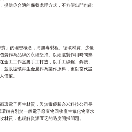
，提供你合適的保養處理方式，不方便出門也能
y 純淨珠寶」的理想概念，將無毒製程、循環材質、少量
包裝作為品牌的永續堅持。以細膩製作用時間熟
在金工工作室裏手工打造，以手工線鋸、銲接、
，並以循環再生金屬作為製作原料，更以當代設
人價值。
循環電子再生材質，與無毒優勝奈米科技公司長
歸循環鏈有別於一般電子廢棄物回收產生氰化物廢水
收材質，也緩解資源匱乏的過度開採問題。