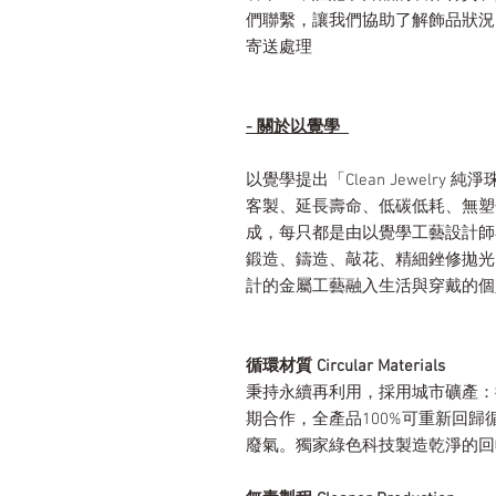
們聯繫，讓我們協助了解飾品狀況
寄送處理
- 關於以覺學
以覺學提出「Clean Jewelr
客製、延長壽命、低碳低耗、無塑
成，每只都是由以覺學工藝設計師
鍛造、鑄造、敲花、精細銼修拋光
計的金屬工藝融入生活與穿戴的個
循環材質 Circular Materials
秉持永續再利用，採用城市礦產：
期合作，全產品100%可重新回
廢氣。獨家綠色科技製造乾淨的回