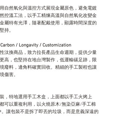
用自然氧化與溫控方式展現金屬原色，避免電鍍
然控溫工法，以手工精煉高溫與自然氧化改變金
金屬特有光澤，隨著配戴使用，顯露時間深度的
堅持。
/ Longavity / Customization
性汰換商品，致力拉長產品生命週期，提供少量
更高，也堅持在地台灣製作，低運輸碳足跡，限
境廢料，邊角料確實回收。精細的手工製程也讓
境傷害。
裝，特地選用手工木盒，上面都以手工火烤上
都可以重複利用，以火燒原木/無染亞麻/手工棉
中。讓包裝不是拆了即丟的垃圾，而是意義深遠的