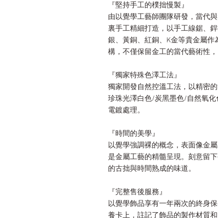
『堅持手工的樸拙慢製』
由以覺學工藝師團隊研發，當代與
裏手工精細打造，以手工線鋸、銲
銀、黃銅、紅銅、K金等貴金屬作
構，不僅保留金工的當代藝術性，
『獨家特殊色澤工法』
獨家開發自然控溫工法，以精密的
珍珠光澤白色/炭黑墨色/自然氧
電鍍處理。
『時間的美學』
以覺學強調裸的概念，表面像金屬
是金屬工藝的精髓呈現。刻意留下
的古拙與時間熟成的味道。
『完整售後服務』
以覺學飾品享有一年兩次的終身保
養卡上，註記了飾品的製作材質和質