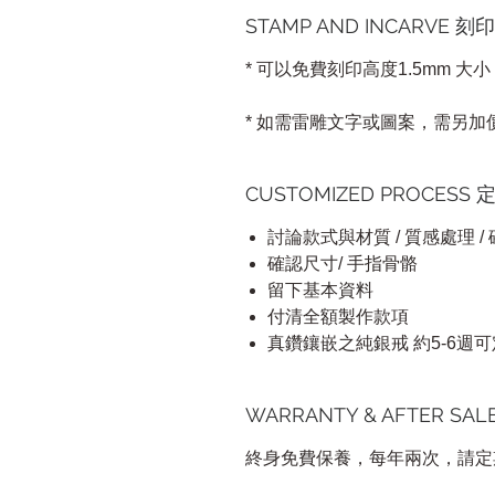
STAMP AND INCARVE 刻
* 可以免費刻印高度1.5mm 大小
* 如需雷雕文字或圖案，需另加
CUSTOMIZED PROCES
討論款式與材質 / 質感處理 /
確認尺寸/ 手指骨骼
留下基本資料
付清全額製作款項
真鑽鑲嵌之純銀戒 約5-6週
WARRANTY & AFTER SA
終身免費保養，每年兩次，請定