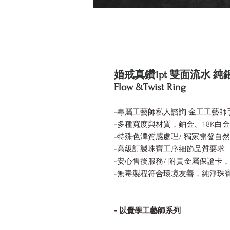
婚戒真鑽1pt 雙面流水 純銀戒指 Di
Flow &Twist Ring
-專屬工藝師私人諮詢 金工工藝師
-多種寬度與材質，鉑金、18K白金
-特殊色澤質感處理/ 獨家開發自
-高級訂製珠寶工序細節品質要求
-安心售後服務/ 附貴金屬保證卡
-無毒製程符合環境友善，純淨珠
- 以覺學工藝師系列