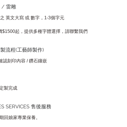
印 / 雷雕
 之 英文大寫 或 數字，1-3個字元
價$1500起，提供多種字體選擇，請聯繫我們
S 定製流程(工藝師製作)
 確認刻印內容 / 鑽石鑲嵌
可定製完成
LES SERVICES 售後服務
期回娘家專業保養。