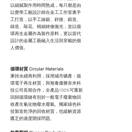
以細膩製作用時間熟成，每只都是由
以覺學工藝設計師在金工工作室裏手
工打造，以手工線鋸、銲接、鍛造、
鑄造、敲花、精細銼修拋光，並以循
環再生金屬作為製作原料，更以當代
設計的金屬工藝融入生活與穿戴的個
人價值。
循環材質 Circular Materials
秉持永續再利用，採用城市礦產：循
環電子再生材質，與無毒優勝奈米科
技公司長期合作，全產品100%可重新
回歸循環鏈有別於一般電子廢棄物回
收產生氰化物廢水廢氣。獨家綠色科
技製造乾淨的回收材質，也緩解資源
匱乏的過度開採問題。