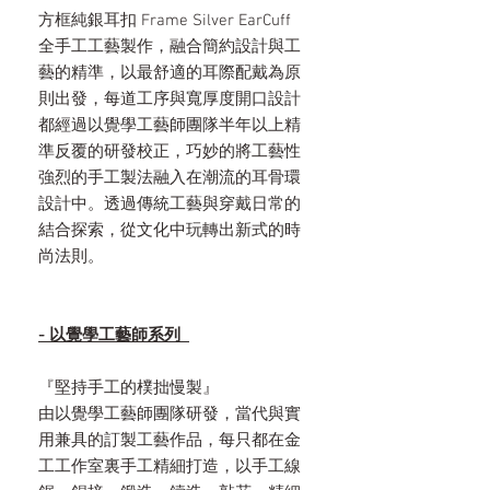
方框純銀耳扣 Frame Silver EarCuff
全手工工藝製作，融合簡約設計與工
藝的精準，以最舒適的耳際配戴為原
則出發，每道工序與寬厚度開口設計
都經過以覺學工藝師團隊半年以上精
準反覆的研發校正，巧妙的將工藝性
強烈的手工製法融入在潮流的耳骨環
設計中。透過傳統工藝與穿戴日常的
結合探索，從文化中玩轉出新式的時
尚法則。
- 以覺學工藝師系列
『堅持手工的樸拙慢製』
由以覺學工藝師團隊研發，當代與實
用兼具的訂製工藝作品，每只都在金
工工作室裏手工精細打造，以手工線