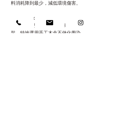
料消耗降到最少，減低環境傷害。
永續包裝 Eco Packaging
秉持減塑，堅持只用天然素材做包
裝，特地選用手工木盒不做化學染
色，考量所有包材都可以重複利用，
以火燒原木/無染亞麻/手工棉紙麻繩/
自種植物自然分解於環境中。讓包裝
不是拆了即丟的垃圾，而是意義深遠
的收藏。
PRODUCT INFO 產品規格
/ 規格 Size & Width：
NOTION 佩戴注意事項
寬度約 W 2.5-3mm (medium width)
邊長約 length of a side 14~15 mm
1. 以覺學純淨珠寶，採用無電鍍的純
How to wear an Earcuff 配戴方法
銀/黃銅/18Ｋ金，強調自然熟成佩戴，
/ 尺寸參考 Size guide:
提供終身手工專業保養
找到開口處, 從耳骨斜上方最窄處
S-M
: a small to medium size for
2. 日常請保持乾燥，沾溼後馬上擦
DELIVERY TIME 定製時程