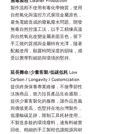
無毒製程 Cleaner Production
製作流程不使用有毒化學物質，使用
自然氧化與溫控方式展現金屬原色，
避免電鍍造成的廢氣廢水問題。開發
無毒自然控溫工法，以手工精煉高溫
與自然氧化改變金屬表面呈色，留下
手工燒灼質感與金屬特有光澤，隨著
配戴使用，顯露時間深度的韻味，感
受以覺學對細節與環境的堅持。
延長壽命/少量客製/低碳低耗 Low
Carbon / Longavity / Customization
提供終身保養專業維修，不做季節性
汰換商品，致力拉長產品生命週期，
提供少量客製化的服務，讓作品意義
與價值更高，也堅持在地台灣製作，
低運輸碳足跡，限制工具耗材使用，
不製造多餘的環境廢料，邊角料確實
回收。精細的手工製程也讓能源與材