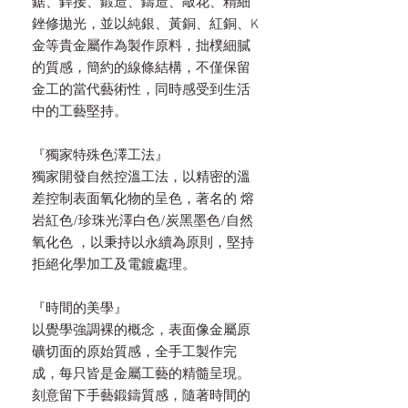
鋸、銲接、鍛造、鑄造、敲花、精細
銼修拋光，並以純銀、黃銅、紅銅、K
金等貴金屬作為製作原料，拙樸細膩
的質感，簡約的線條結構，不僅保留
金工的當代藝術性，同時感受到生活
中的工藝堅持。
『獨家特殊色澤工法』
獨家開發自然控溫工法，以精密的溫
差控制表面氧化物的呈色，著名的 熔
岩紅色/珍珠光澤白色/炭黑墨色/自然
氧化色 ，以秉持以永續為原則，堅持
拒絕化學加工及電鍍處理。
『時間的美學』
以覺學強調裸的概念，表面像金屬原
礦切面的原始質感，全手工製作完
成，每只皆是金屬工藝的精髓呈現。
刻意留下手藝鍛鑄質感，隨著時間的