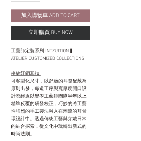
加入購物車 ADD TO CART
立即購買 BUY NOW
▍工藝師定製系列 INTZUITION
ATELIER CUSTOMIZED COLLECTIONS
格紋紅銅耳扣
可客製化尺寸，以舒適的耳際配戴為
原則出發，每道工序與寬厚度開口設
計都經過以覺學工藝師團隊半年以上
精準反覆的研發校正，巧妙的將工藝
性強烈的手工製法融入在潮流的耳骨
環設計中。透過傳統工藝與穿戴日常
的結合探索，從文化中玩轉出新式的
時尚法則。