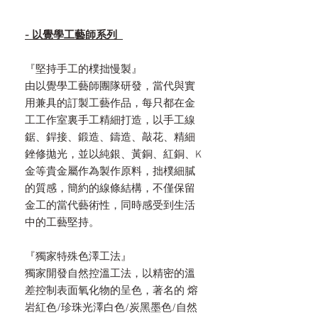
- 以覺學工藝師系列
『堅持手工的樸拙慢製』
由以覺學工藝師團隊研發，當代與實
用兼具的訂製工藝作品，每只都在金
工工作室裏手工精細打造，以手工線
鋸、銲接、鍛造、鑄造、敲花、精細
銼修拋光，並以純銀、黃銅、紅銅、K
金等貴金屬作為製作原料，拙樸細膩
的質感，簡約的線條結構，不僅保留
金工的當代藝術性，同時感受到生活
中的工藝堅持。
『獨家特殊色澤工法』
獨家開發自然控溫工法，以精密的溫
差控制表面氧化物的呈色，著名的 熔
岩紅色/珍珠光澤白色/炭黑墨色/自然