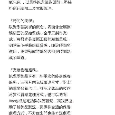
氧化色 ，以秉持以永續為原則，堅持
拒絕化學加工及電鍍處理。
『時間的美學』
以覺學強調裸的概念，表面像金屬原
礦切面的原始質感，全手工製作完
成，每只皆是金屬工藝的精髓呈現。
刻意留下手藝鍛鑄質感，隨著時間的
使用，更能顯露特殊的古拙與時間熟
成的味道。
『完整售後服務』
以覺學飾品享有一年兩次的終身保養
服務，三個月內免費修改尺寸，附上
的專業保養卡上，註記了飾品的製作
材質和質感處理方式，也可以透過
line@或是電話與我們聯繫，讓我們協
助了解飾品狀況，提供你合適的保養
處理方式，不方便出門也能寄送處理