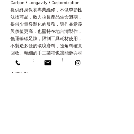
Carbon / Longavity / Customization
提供終身保養專業維修，不做季節性
汰換商品，致力拉長產品生命週期，
提供少量客製化的服務，讓作品意義
與價值更高，也堅持在地台灣製作，
低運輸碳足跡，限制工具耗材使用，
不製造多餘的環境廢料，邊角料確實
回收。精細的手工製程也讓能源與材
料消耗降到最少，減低環境傷害。
永續包裝 Eco Packaging
秉持減塑，堅持只用天然素材做包
裝，特地選用手工木盒不做化學染
色，考量所有包材都可以重複利用，
以火燒原木/無染亞麻/手工棉紙麻繩/
自種植物自然分解於環境中。讓包裝
不是拆了即丟的垃圾，而是意義深遠
的收藏。