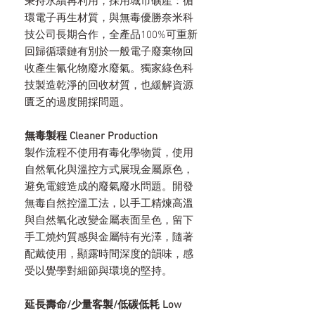
秉持永續再利用，採用城市礦產：循
環電子再生材質，與無毒優勝奈米科
技公司長期合作，全產品100%可重新
回歸循環鏈有別於一般電子廢棄物回
收產生氰化物廢水廢氣。獨家綠色科
技製造乾淨的回收材質，也緩解資源
匱乏的過度開採問題。
無毒製程 Cleaner Production
製作流程不使用有毒化學物質，使用
自然氧化與溫控方式展現金屬原色，
避免電鍍造成的廢氣廢水問題。開發
無毒自然控溫工法，以手工精煉高溫
與自然氧化改變金屬表面呈色，留下
手工燒灼質感與金屬特有光澤，隨著
配戴使用，顯露時間深度的韻味，感
受以覺學對細節與環境的堅持。
延長壽命/少量客製/低碳低耗 Low