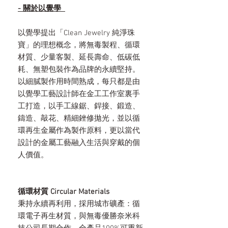
- 關於以覺學
以覺學提出「Clean Jewelry 純淨珠
寶」的理想概念，將無毒製程、循環
材質、少量客製、延長壽命、低碳低
耗、無塑包裝作為品牌的永續堅持。
以細膩製作用時間熟成，每只都是由
以覺學工藝設計師在金工工作室裏手
工打造，以手工線鋸、銲接、鍛造、
鑄造、敲花、精細銼修拋光，並以循
環再生金屬作為製作原料，更以當代
設計的金屬工藝融入生活與穿戴的個
人價值。
循環材質 Circular Materials
秉持永續再利用，採用城市礦產：循
環電子再生材質，與無毒優勝奈米科