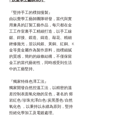
- 以覺學工藝師系列
『堅持手工的樸拙慢製』
由以覺學工藝師團隊研發，當代與實
用兼具的訂製工藝作品，每只都在金
工工作室裏手工精細打造，以手工線
鋸、銲接、鍛造、鑄造、敲花、精細
銼修拋光，並以純銀、黃銅、紅銅、K
金等貴金屬作為製作原料，拙樸細膩
的質感，簡約的線條結構，不僅保留
金工的當代藝術性，同時感受到生活
中的工藝堅持。
『獨家特殊色澤工法』
獨家開發自然控溫工法，以精密的溫
差控制表面氧化物的呈色，著名的 熔
岩紅色/珍珠光澤白色/炭黑墨色/自然
氧化色 ，以秉持以永續為原則，堅持
拒絕化學加工及電鍍處理。