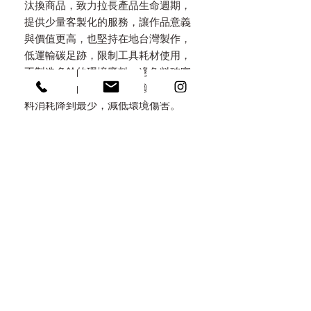
汰換商品，致力拉長產品生命週期，
提供少量客製化的服務，讓作品意義
與價值更高，也堅持在地台灣製作，
低運輸碳足跡，限制工具耗材使用，
不製造多餘的環境廢料，邊角料確實
回收。精細的手工製程也讓能源與材
料消耗降到最少，減低環境傷害。
永續包裝 Eco Packaging
秉持減塑，堅持只用天然素材做包
裝，特地選用手工木盒，上面都以手
工火烤上色，不做化學染色，考量所
有包材都可以重複利用，以火燒原木/
無染亞麻/手工棉紙麻繩/自種植物自
然分解於環境中。讓包裝不是拆了即
丟的垃圾，而是意義深遠的收藏。
刻印 / 雷雕