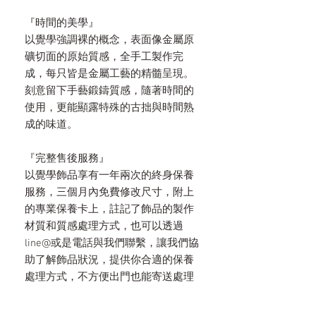
『時間的美學』
以覺學強調裸的概念，表面像金屬原
礦切面的原始質感，全手工製作完
成，每只皆是金屬工藝的精髓呈現。
刻意留下手藝鍛鑄質感，隨著時間的
使用，更能顯露特殊的古拙與時間熟
成的味道。
『完整售後服務』
以覺學飾品享有一年兩次的終身保養
服務，三個月內免費修改尺寸，附上
的專業保養卡上，註記了飾品的製作
材質和質感處理方式，也可以透過
line@或是電話與我們聯繫，讓我們協
助了解飾品狀況，提供你合適的保養
處理方式，不方便出門也能寄送處理