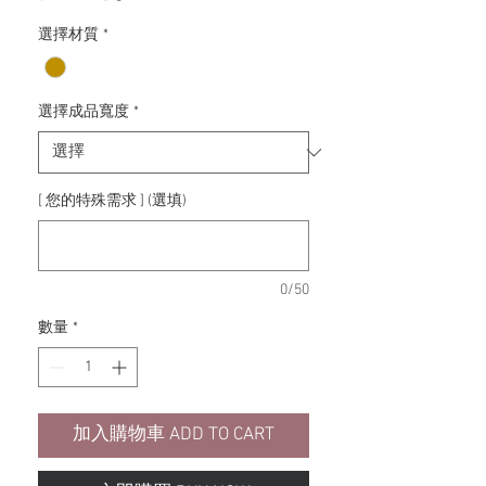
銷
價
選擇材質
*
格
選擇成品寬度
*
[ 您的特殊需求 ] (選填)
0/50
數量
*
加入購物車 ADD TO CART