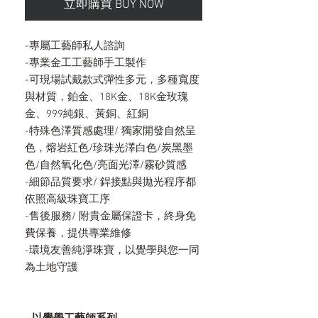
立即購買 BUY NOW
-專屬工藝師私人諮詢
-專業金工工藝師手工製作
-可現場試戴款式彈性多元，多種寬度
與材質，鉑金、18K金、18K金玫瑰
金、999純銀、黃銅、紅銅
-特殊色澤質感處理/ 獨家開發自然呈
色，熔岩紅色/珍珠光澤白色/炭黑墨
色/自然氧化色/亮面光澤/霧砂質感
-細節品質要求/ 銲接點與拋光程序都
依照高級珠寶工序
-售後服務/ 附貴金屬保證卡，終身免
費保養，提供專業維修
-環境友善純淨珠寶，以覺學與您一同
為土地守護