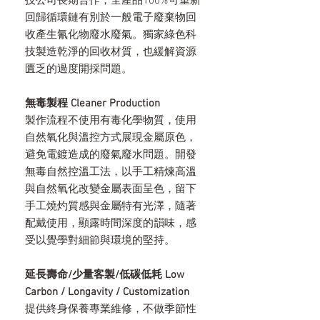
技公司長期合作，全產品100%可重新
回歸循環鏈有別於一般電子廢棄物回
收產生氰化物廢水廢氣。獨家綠色科
技製造乾淨的回收材質，也緩解資源
匱乏的過度開採問題。
無毒製程 Cleaner Production
製作流程不使用有毒化學物質，使用
自然氧化與溫控方式展現金屬原色，
避免電鍍造成的廢氣廢水問題。開發
無毒自然控溫工法，以手工精煉高溫
與自然氧化改變金屬表面呈色，留下
手工燒灼質感與金屬特有光澤，隨著
配戴使用，顯露時間深度的韻味，感
受以覺學對細節與環境的堅持。
延長壽命/少量客製/低碳低耗 Low
Carbon / Longavity / Customization
提供終身保養專業維修，不做季節性