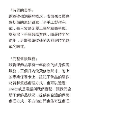
『時間的美學』
以覺學強調裸的概念，表面像金屬原
礦切面的原始質感，全手工製作完
成，每只皆是金屬工藝的精髓呈現。
刻意留下手藝鍛鑄質感，隨著時間的
使用，更能顯露特殊的古拙與時間熟
成的味道。
『完整售後服務』
以覺學飾品享有一年兩次的終身保養
服務，三個月內免費修改尺寸，附上
的專業保養卡上，註記了飾品的製作
材質和質感處理方式，也可以透過
line@或是電話與我們聯繫，讓我們協
助了解飾品狀況，提供你合適的保養
處理方式，不方便出門也能寄送處理