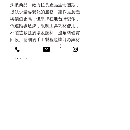
汰換商品，致力拉長產品生命週期，
提供少量客製化的服務，讓作品意義
與價值更高，也堅持在地台灣製作，
低運輸碳足跡，限制工具耗材使用，
不製造多餘的環境廢料，邊角料確實
回收。精細的手工製程也讓能源與材
料消耗降到最少，減低環境傷害。
永續包裝 Eco Packaging
秉持減塑，堅持只用天然素材做包
裝，特地選用手工木盒，上面都以手
工火烤上色，不做化學染色，考量所
有包材都可以重複利用，以火燒原木/
無染亞麻/手工棉紙麻繩/自種植物自
然分解於環境中。讓包裝不是拆了即
丟的垃圾，而是意義深遠的收藏。
刻印 / 雷雕