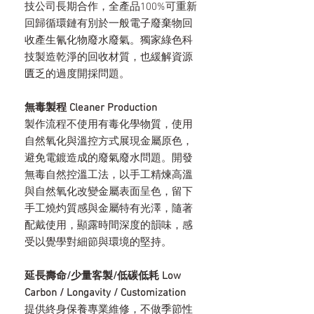
技公司長期合作，全產品100%可重新
回歸循環鏈有別於一般電子廢棄物回
收產生氰化物廢水廢氣。獨家綠色科
技製造乾淨的回收材質，也緩解資源
匱乏的過度開採問題。
無毒製程 Cleaner Production
製作流程不使用有毒化學物質，使用
自然氧化與溫控方式展現金屬原色，
避免電鍍造成的廢氣廢水問題。開發
無毒自然控溫工法，以手工精煉高溫
與自然氧化改變金屬表面呈色，留下
手工燒灼質感與金屬特有光澤，隨著
配戴使用，顯露時間深度的韻味，感
受以覺學對細節與環境的堅持。
延長壽命/少量客製/低碳低耗 Low
Carbon / Longavity / Customization
提供終身保養專業維修，不做季節性