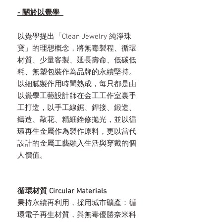
- 關於以覺學
以覺學提出「Clean Jewelry 純淨珠
寶」的理想概念，將無毒製程、循環
材質、少量客製、延長壽命、低碳低
耗、無塑包裝作為品牌的永續堅持。
以細膩製作用時間熟成，每只都是由
以覺學工藝設計師在金工工作室裏手
工打造，以手工線鋸、銲接、鍛造、
鑄造、敲花、精細銼修拋光，並以循
環再生金屬作為製作原料，更以當代
設計的金屬工藝融入生活與穿戴的個
人價值。
循環材質 Circular Materials
秉持永續再利用，採用城市礦產：循
環電子再生材質，與無毒優勝奈米科