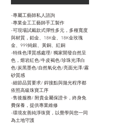
-專屬工藝師私人諮詢
-專業金工工藝師手工製作
-可現場試戴款式彈性多元，多種寬度
與材質，鉑金、18K金、18K金玫瑰
金、999純銀、黃銅、紅銅
-特殊色澤質感處理/ 獨家開發自然呈
色，熔岩紅色/牛皮褐色/珍珠光澤白
色/炭黑墨色/自然氧化色/亮面光澤/霧
砂質感
-細節品質要求/ 銲接點與拋光程序都
依照高級珠寶工序
-售後服務/ 附貴金屬保證卡，終身免
費保養，提供專業維修
-環境友善純淨珠寶，以覺學與您一同
為土地守護