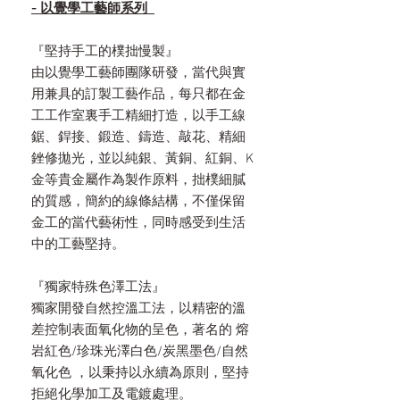
- 以覺學工藝師系列
『堅持手工的樸拙慢製』
由以覺學工藝師團隊研發，當代與實
用兼具的訂製工藝作品，每只都在金
工工作室裏手工精細打造，以手工線
鋸、銲接、鍛造、鑄造、敲花、精細
銼修拋光，並以純銀、黃銅、紅銅、K
金等貴金屬作為製作原料，拙樸細膩
的質感，簡約的線條結構，不僅保留
金工的當代藝術性，同時感受到生活
中的工藝堅持。
『獨家特殊色澤工法』
獨家開發自然控溫工法，以精密的溫
差控制表面氧化物的呈色，著名的 熔
岩紅色/珍珠光澤白色/炭黑墨色/自然
氧化色 ，以秉持以永續為原則，堅持
拒絕化學加工及電鍍處理。