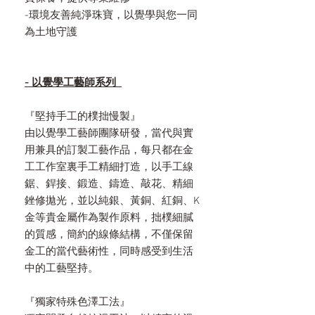
-環境友善純淨珠寶，以覺學與您一同
為土地守護
- 以覺學工藝師系列
『堅持手工的樸拙慢製』
由以覺學工藝師團隊研發，當代與實
用兼具的訂製工藝作品，每只都在金
工工作室裏手工精細打造，以手工線
鋸、銲接、鍛造、鑄造、敲花、精細
銼修拋光，並以純銀、黃銅、紅銅、K
金等貴金屬作為製作原料，拙樸細膩
的質感，簡約的線條結構，不僅保留
金工的當代藝術性，同時感受到生活
中的工藝堅持。
『獨家特殊色澤工法』