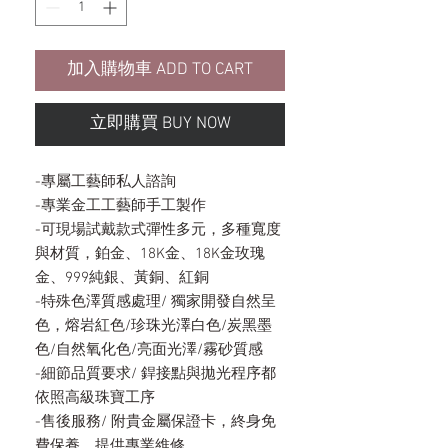
加入購物車 ADD TO CART
立即購買 BUY NOW
-專屬工藝師私人諮詢
-專業金工工藝師手工製作
-可現場試戴款式彈性多元，多種寬度
與材質，鉑金、18K金、18K金玫瑰
金、999純銀、黃銅、紅銅
-特殊色澤質感處理/ 獨家開發自然呈
色，熔岩紅色/珍珠光澤白色/炭黑墨
色/自然氧化色/亮面光澤/霧砂質感
-細節品質要求/ 銲接點與拋光程序都
依照高級珠寶工序
-售後服務/ 附貴金屬保證卡，終身免
費保養，提供專業維修