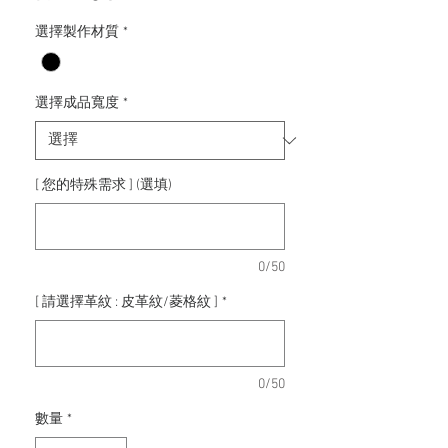
銷
價
選擇製作材質
*
格
選擇成品寬度
*
[ 您的特殊需求 ] (選填)
0/50
[ 請選擇革紋 : 皮革紋/菱格紋 ]
*
0/50
數量
*