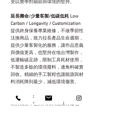
受以覺學對細節與環境的堅持。
延長壽命/少量客製/低碳低耗 Low
Carbon / Longavity / Customization
提供終身保養專業維修，不做季節性
汰換商品，致力拉長產品生命週期，
提供少量客製化的服務，讓作品意義
與價值更高，也堅持在地台灣製作，
低運輸碳足跡，限制工具耗材使用，
不製造多餘的環境廢料，邊角料確實
回收。精細的手工製程也讓能源與材
料消耗降到最少，減低環境傷害。
永續包裝 Eco Packaging
秉持減塑，堅持只用天然素材做包
裝，特地選用手工木盒，上面都以手
工火烤上色，不做化學染色，考量所
有包材都可以重複利用，以火燒原木/
無染亞麻/手工棉紙麻繩/自種植物自