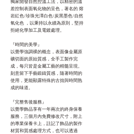
獨家開發自然控溫工法，以精密的溫
差控制表面氧化物的呈色，著名的 熔
岩紅色/珍珠光澤白色/炭黑墨色/自然
氧化色 ，以秉持以永續為原則，堅持
拒絕化學加工及電鍍處理。
『時間的美學』
以覺學強調裸的概念，表面像金屬原
礦切面的原始質感，全手工製作完
成，每只皆是金屬工藝的精髓呈現。
刻意留下手藝鍛鑄質感，隨著時間的
使用，更能顯露特殊的古拙與時間熟
成的味道。
『完整售後服務』
以覺學飾品享有一年兩次的終身保養
服務，三個月內免費修改尺寸，附上
的專業保養卡上，註記了飾品的製作
材質和質感處理方式，也可以透過