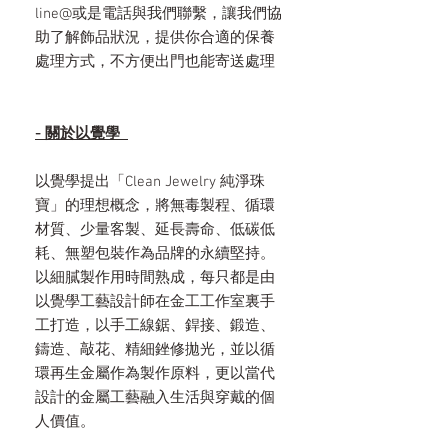
line@或是電話與我們聯繫，讓我們協
助了解飾品狀況，提供你合適的保養
處理方式，不方便出門也能寄送處理
- 關於以覺學
以覺學提出「Clean Jewelry 純淨珠
寶」的理想概念，將無毒製程、循環
材質、少量客製、延長壽命、低碳低
耗、無塑包裝作為品牌的永續堅持。
以細膩製作用時間熟成，每只都是由
以覺學工藝設計師在金工工作室裏手
工打造，以手工線鋸、銲接、鍛造、
鑄造、敲花、精細銼修拋光，並以循
環再生金屬作為製作原料，更以當代
設計的金屬工藝融入生活與穿戴的個
人價值。