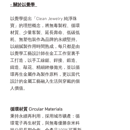
- 關於以覺學
以覺學提出「Clean Jewelry 純淨珠
寶」的理想概念，將無毒製程、循環
材質、少量客製、延長壽命、低碳低
耗、無塑包裝作為品牌的永續堅持。
以細膩製作用時間熟成，每只都是由
以覺學工藝設計師在金工工作室裏手
工打造，以手工線鋸、銲接、鍛造、
鑄造、敲花、精細銼修拋光，並以循
環再生金屬作為製作原料，更以當代
設計的金屬工藝融入生活與穿戴的個
人價值。
循環材質 Circular Materials
秉持永續再利用，採用城市礦產：循
環電子再生材質，與無毒優勝奈米科