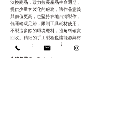
汰換商品，致力拉長產品生命週期，
提供少量客製化的服務，讓作品意義
與價值更高，也堅持在地台灣製作，
低運輸碳足跡，限制工具耗材使用，
不製造多餘的環境廢料，邊角料確實
回收。精細的手工製程也讓能源與材
料消耗降到最少，減低環境傷害。
永續包裝 Eco Packaging
秉持減塑，堅持只用天然素材做包
裝，特地選用手工木盒，上面都以手
工火烤上色，不做化學染色，考量所
有包材都可以重複利用，以火燒原木/
無染亞麻/手工棉紙麻繩/自種植物自
然分解於環境中。讓包裝不是拆了即
丟的垃圾，而是意義深遠的收藏。
刻印 / 雷雕