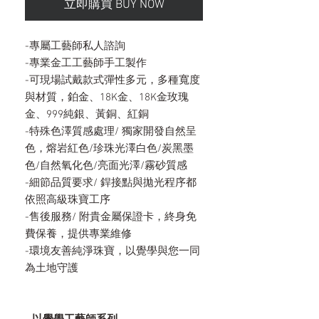
立即購買 BUY NOW
-專屬工藝師私人諮詢
-專業金工工藝師手工製作
-可現場試戴款式彈性多元，多種寬度
與材質，鉑金、18K金、18K金玫瑰
金、999純銀、黃銅、紅銅
-特殊色澤質感處理/ 獨家開發自然呈
色，熔岩紅色/珍珠光澤白色/炭黑墨
色/自然氧化色/亮面光澤/霧砂質感
-細節品質要求/ 銲接點與拋光程序都
依照高級珠寶工序
-售後服務/ 附貴金屬保證卡，終身免
費保養，提供專業維修
-環境友善純淨珠寶，以覺學與您一同
為土地守護