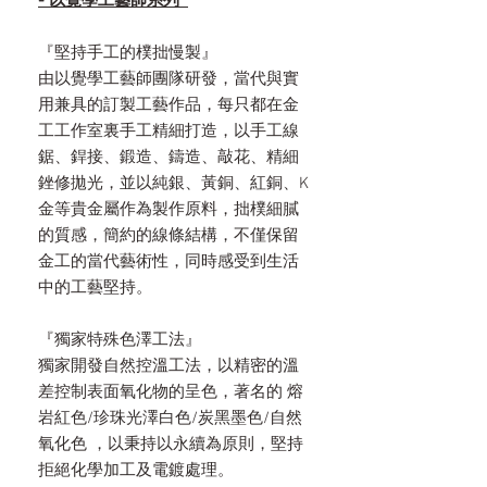
- 以覺學工藝師系列
『堅持手工的樸拙慢製』
由以覺學工藝師團隊研發，當代與實
用兼具的訂製工藝作品，每只都在金
工工作室裏手工精細打造，以手工線
鋸、銲接、鍛造、鑄造、敲花、精細
銼修拋光，並以純銀、黃銅、紅銅、K
金等貴金屬作為製作原料，拙樸細膩
的質感，簡約的線條結構，不僅保留
金工的當代藝術性，同時感受到生活
中的工藝堅持。
『獨家特殊色澤工法』
獨家開發自然控溫工法，以精密的溫
差控制表面氧化物的呈色，著名的 熔
岩紅色/珍珠光澤白色/炭黑墨色/自然
氧化色 ，以秉持以永續為原則，堅持
拒絕化學加工及電鍍處理。