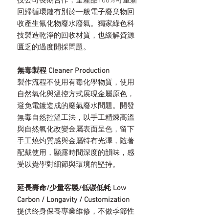
技公司長期合作，全產品100%可重新
回歸循環鏈有別於一般電子廢棄物回
收產生氰化物廢水廢氣。獨家綠色科
技製造乾淨的回收材質，也緩解資源
匱乏的過度開採問題。
無毒製程 Cleaner Production
製作流程不使用有毒化學物質，使用
自然氧化與溫控方式展現金屬原色，
避免電鍍造成的廢氣廢水問題。開發
無毒自然控溫工法，以手工精煉高溫
與自然氧化改變金屬表面呈色，留下
手工燒灼質感與金屬特有光澤，隨著
配戴使用，顯露時間深度的韻味，感
受以覺學對細節與環境的堅持。
延長壽命/少量客製/低碳低耗 Low
Carbon / Longavity / Customization
提供終身保養專業維修，不做季節性