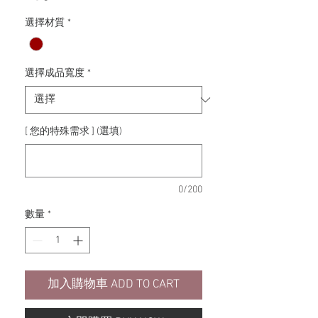
格
選擇材質
*
選擇成品寬度
*
[ 您的特殊需求 ] (選填)
0/200
數量
*
加入購物車 ADD TO CART