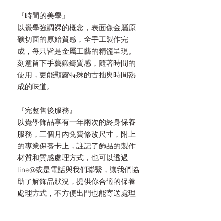
『時間的美學』
以覺學強調裸的概念，表面像金屬原
礦切面的原始質感，全手工製作完
成，每只皆是金屬工藝的精髓呈現。
刻意留下手藝鍛鑄質感，隨著時間的
使用，更能顯露特殊的古拙與時間熟
成的味道。
『完整售後服務』
以覺學飾品享有一年兩次的終身保養
服務，三個月內免費修改尺寸，附上
的專業保養卡上，註記了飾品的製作
材質和質感處理方式，也可以透過
line@或是電話與我們聯繫，讓我們協
助了解飾品狀況，提供你合適的保養
處理方式，不方便出門也能寄送處理