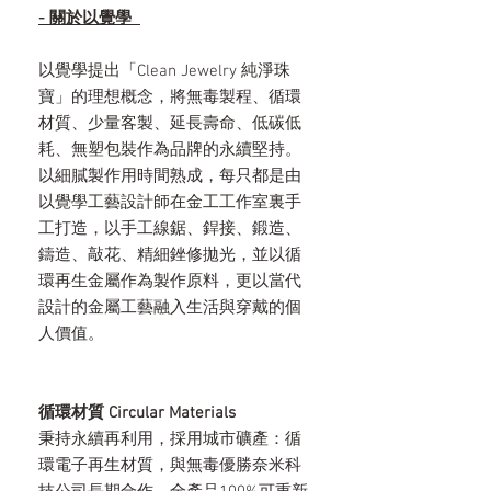
- 關於以覺學
以覺學提出「Clean Jewelry 純淨珠
寶」的理想概念，將無毒製程、循環
材質、少量客製、延長壽命、低碳低
耗、無塑包裝作為品牌的永續堅持。
以細膩製作用時間熟成，每只都是由
以覺學工藝設計師在金工工作室裏手
工打造，以手工線鋸、銲接、鍛造、
鑄造、敲花、精細銼修拋光，並以循
環再生金屬作為製作原料，更以當代
設計的金屬工藝融入生活與穿戴的個
人價值。
循環材質 Circular Materials
秉持永續再利用，採用城市礦產：循
環電子再生材質，與無毒優勝奈米科