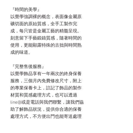
『時間的美學』
以覺學強調裸的概念，表面像金屬原
礦切面的原始質感，全手工製作完
成，每只皆是金屬工藝的精髓呈現。
刻意留下手藝鍛鑄質感，隨著時間的
使用，更能顯露特殊的古拙與時間熟
成的味道。
『完整售後服務』
以覺學飾品享有一年兩次的終身保養
服務，三個月內免費修改尺寸，附上
的專業保養卡上，註記了飾品的製作
材質和質感處理方式，也可以透過
line@或是電話與我們聯繫，讓我們協
助了解飾品狀況，提供你合適的保養
處理方式，不方便出門也能寄送處理