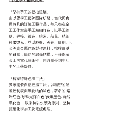
- 以覺學工藝師系列
『堅持手工的樸拙慢製』
由以覺學工藝師團隊研發，當代與實
用兼具的訂製工藝作品，每只都在金
工工作室裏手工精細打造，以手工線
鋸、銲接、鍛造、鑄造、敲花、精細
銼修拋光，並以純銀、黃銅、紅銅、K
金等貴金屬作為製作原料，拙樸細膩
的質感，簡約的線條結構，不僅保留
金工的當代藝術性，同時感受到生活
中的工藝堅持。
『獨家特殊色澤工法』
獨家開發自然控溫工法，以精密的溫
差控制表面氧化物的呈色，著名的 熔
岩紅色/珍珠光澤白色/炭黑墨色/自然
氧化色 ，以秉持以永續為原則，堅持
拒絕化學加工及電鍍處理。