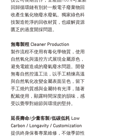
技公司長期合作，全產品100%可重新
回歸循環鏈有別於一般電子廢棄物回
收產生氰化物廢水廢氣。獨家綠色科
技製造乾淨的回收材質，也緩解資源
匱乏的過度開採問題。
無毒製程 Cleaner Production
製作流程不使用有毒化學物質，使用
自然氧化與溫控方式展現金屬原色，
避免電鍍造成的廢氣廢水問題。開發
無毒自然控溫工法，以手工精煉高溫
與自然氧化改變金屬表面呈色，留下
手工燒灼質感與金屬特有光澤，隨著
配戴使用，顯露時間深度的韻味，感
受以覺學對細節與環境的堅持。
延長壽命/少量客製/低碳低耗 Low
Carbon / Longavity / Customization
提供終身保養專業維修，不做季節性