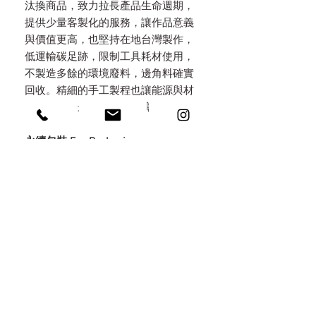
汰換商品，致力拉長產品生命週期，
提供少量客製化的服務，讓作品意義
與價值更高，也堅持在地台灣製作，
低運輸碳足跡，限制工具耗材使用，
不製造多餘的環境廢料，邊角料確實
回收。精細的手工製程也讓能源與材
料消耗降到最少，減低環境傷害。
永續包裝 Eco Packaging
秉持減塑，堅持只用天然素材做包
裝，特地選用手工木盒，上面都以手
工火烤上色，不做化學染色，考量所
有包材都可以重複利用，以火燒原木/
無染亞麻/手工棉紙麻繩/自種植物自
然分解於環境中。讓包裝不是拆了即
丟的垃圾，而是意義深遠的收藏。
刻印 / 雷雕