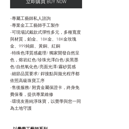
立即購買 BUY NOW
-專屬工藝師私人諮詢
-專業金工工藝師手工製作
-可現場試戴款式彈性多元，多種寬度
與材質，鉑金、18K金、18K金玫瑰
金、999純銀、黃銅、紅銅
-特殊色澤質感處理/ 獨家開發自然呈
色，熔岩紅色/珍珠光澤白色/炭黑墨
色/自然氧化色/亮面光澤/霧砂質感
-細節品質要求/ 銲接點與拋光程序都
依照高級珠寶工序
-售後服務/ 附貴金屬保證卡，終身免
費保養，提供專業維修
-環境友善純淨珠寶，以覺學與您一同
為土地守護