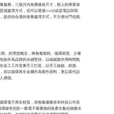
養服務，三個月內免費修改尺寸，附上的專業保
感處理方式，也可以透過line@或是電話與我
，提供你合適的保養處理方式，不方便出門也能
y 純淨珠寶」的理想概念，將無毒製程、循環材質、少量
包裝作為品牌的永續堅持。以細膩製作用時間熟
在金工工作室裏手工打造，以手工線鋸、銲接、
，並以循環再生金屬作為製作原料，更以當代設
人價值。
循環電子再生材質，與無毒優勝奈米科技公司長
歸循環鏈有別於一般電子廢棄物回收產生氰化物廢水