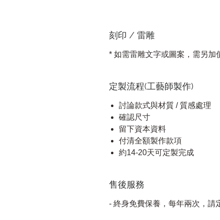
刻印 / 雷雕
* 如需雷雕文字或圖案，需另加
定製流程(工藝師製作)
討論款式與材質 / 質感處理
確認尺寸
留下資本資料
付清全額製作款項
約14-20天可定製完成
售後服務
- 終身免費保養，每年兩次，