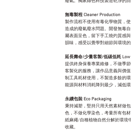
廢氣。獨家綠色科技製造乾淨的回
無毒製程 Cleaner Production
製作流程不使用有毒化學物質，使
造成的廢氣廢水問題。開發無毒自
屬表面呈色，留下手工燒灼質感與
韻味，感受以覺學對細節與環境的
延長壽命/少量客製/低碳低耗 Low Carbon 
提供終身保養專業維修，不做季節
客製化的服務，讓作品意義與價值
制工具耗材使用，不製造多餘的環
能源與材料消耗降到最少，減低環
永續包裝 Eco Packaging
秉持減塑，堅持只用天然素材做包
色，不做化學染色，考量所有包材
紙麻繩/自種植物自然分解於環境
收藏。