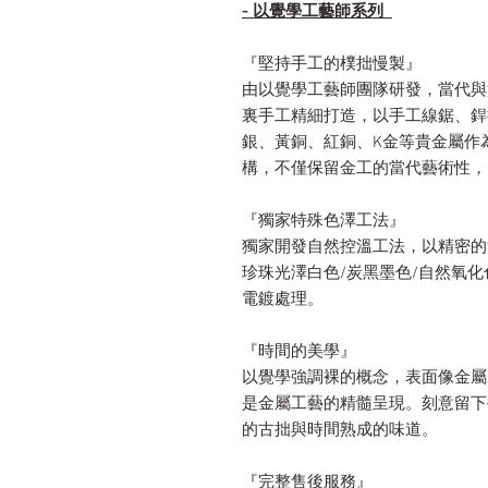
- 以覺學工藝師系列
『堅持手工的樸拙慢製』
由以覺學工藝師團隊研發，當代與
裏手工精細打造，以手工線鋸、銲
銀、黃銅、紅銅、K金等貴金屬作
構，不僅保留金工的當代藝術性，
『獨家特殊色澤工法』
獨家開發自然控溫工法，以精密的
珍珠光澤白色/炭黑墨色/自然氧
電鍍處理。
『時間的美學』
以覺學強調裸的概念，表面像金屬
是金屬工藝的精髓呈現。刻意留下
的古拙與時間熟成的味道。
『完整售後服務』