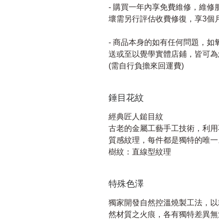
- 購買一年內享免費維修，維
壞需另行評估收費修復，享3個
- 商品本身的如有任何問題，
送或至以覺學實體店鋪，皆可為
(需自行負擔來回運費)
錘目花紋
經典匠人鎚目紋
古老的金屬工藝手工技術，利用
質感紋理，每件都是獨特的唯一
樹紋：直線型紋理
特殊色澤
獨家開發自然控溫燒製工法，以
然材質之火痕，各有獨特差異無