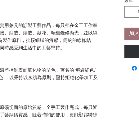
數量
*
實用兼具的訂製工藝作品，每只都在金工工作室
接、鍛造、鑄造、敲花、精細銼修拋光，並以純
加入
為製作原料，拙樸細膩的質感，簡約的線條結
同時感受到生活中的工藝堅持。
溫差控制表面氧化物的呈色，著名的 熔岩紅色/
化色 ，以秉持以永續為原則，堅持拒絕化學加工及
原礦切面的原始質感，全手工製作完成，每只皆
手藝鍛鑄質感，隨著時間的使用，更能顯露特殊