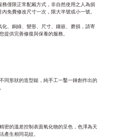
修服務僅限正常配戴方式，非自然使用之人為損
月內免費修改尺寸一次，限大半號或小一號。
如氧化、銅綠、變形、尺寸、鑲嵌、磨損，請寄
您提供完善修復與保養的服務。
不同形狀的造型鎚，純手工一鑿一錘創作出的
。
精密的溫差控制表面氧化物的呈色，色澤為天
法產生相同花紋。