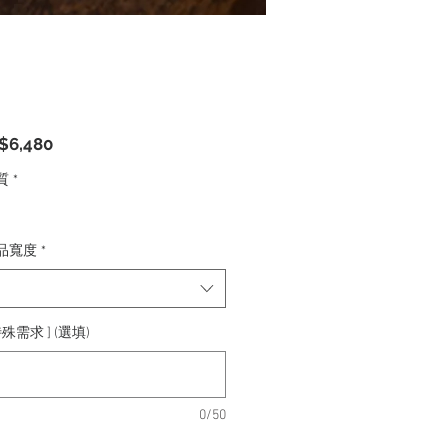
促
$6,480
銷
質
*
價
格
品寬度
*
殊需求 ] (選填)
0/50