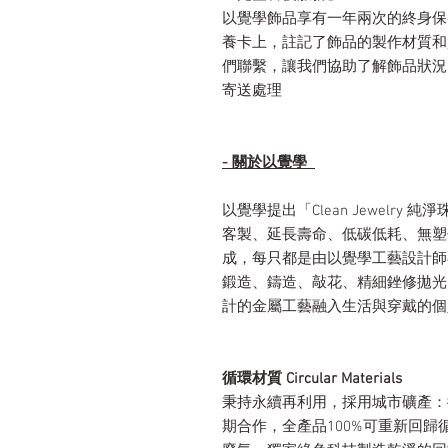
以覺學飾品享有一年兩次的終身保
養卡上，註記了飾品的製作材質和質
們聯繫，讓我們協助了解飾品狀況
寄送處理
- 關於以覺學
以覺學提出「Clean Jewelr
客製、延長壽命、低碳低耗、無塑
成，每只都是由以覺學工藝設計師
鍛造、鑄造、敲花、精細銼修拋光
計的金屬工藝融入生活與穿戴的個
循環材質 Circular Materials
秉持永續再利用，採用城市礦產：
期合作，全產品100%可重新回