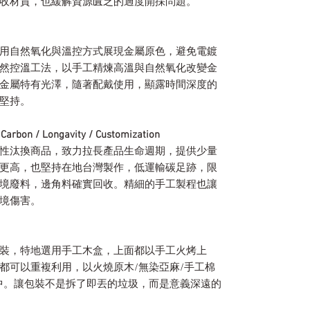
收材質，也緩解資源匱乏的過度開採問題。
用自然氧化與溫控方式展現金屬原色，避免電鍍
然控溫工法，以手工精煉高溫與自然氧化改變金
金屬特有光澤，隨著配戴使用，顯露時間深度的
堅持。
/ Longavity / Customization
性汰換商品，致力拉長產品生命週期，提供少量
更高，也堅持在地台灣製作，低運輸碳足跡，限
境廢料，邊角料確實回收。精細的手工製程也讓
境傷害。
裝，特地選用手工木盒，上面都以手工火烤上
都可以重複利用，以火燒原木/無染亞麻/手工棉
中。讓包裝不是拆了即丟的垃圾，而是意義深遠的