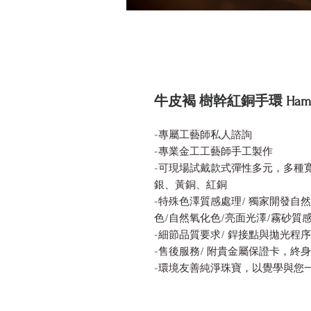
牛皮褐 樹幹紅銅手環 Hammered
-專屬工藝師私人諮詢
-專業金工工藝師手工製作
-可現場試戴款式彈性多元，多種寬度
銀、黃銅、紅銅
-特殊色澤質感處理/ 獨家開發自
色/自然氧化色/亮面光澤/霧砂質
-細節品質要求/ 銲接點與拋光程
-售後服務/ 附貴金屬保證卡，終
-環境友善純淨珠寶，以覺學與您