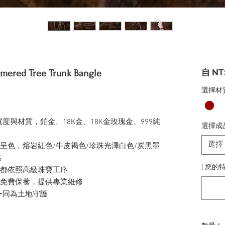
自
NT
 Tree Trunk Bangle
選擇材
與材質，鉑金、18K金、18K金玫瑰金、999純
選擇成
選擇
然呈色，熔岩紅色/牛皮褐色/珍珠光澤白色/炭黑墨
感
[ 您的特
序都依照高級珠寶工序
身免費保養，提供專業維修
一同為土地守護