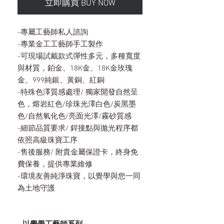
立即購買 BUY NOW
-專屬工藝師私人諮詢
-專業金工工藝師手工製作
-可現場試戴款式彈性多元，多種寬度
與材質，鉑金、18K金、18K金玫瑰
金、999純銀、黃銅、紅銅
-特殊色澤質感處理/ 獨家開發自然呈
色，熔岩紅色/珍珠光澤白色/炭黑墨
色/自然氧化色/亮面光澤/霧砂質感
-細節品質要求/ 銲接點與拋光程序都
依照高級珠寶工序
-售後服務/ 附貴金屬保證卡，終身免
費保養，提供專業維修
-環境友善純淨珠寶，以覺學與您一同
為土地守護