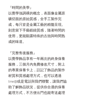
『時間的美學』
以覺學強調裸的概念，表面像金屬原
礦切面的原始質感，全手工製作完
成，每只皆是金屬工藝的精髓呈現。
刻意留下手藝鍛鑄質感，隨著時間的
使用，更能顯露特殊的古拙與時間熟
成的味道。
『完整售後服務』
以覺學飾品享有一年兩次的終身保養
服務，三個月內免費修改尺寸，附上
的專業保養卡上，註記了飾品的製作
材質和質感處理方式，也可以透過
line@或是電話與我們聯繫，讓我們協
助了解飾品狀況，提供你合適的保養
處理方式，不方便出門也能寄送處理