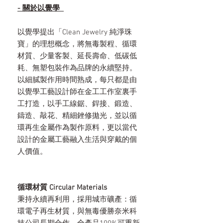
- 關於以覺學
以覺學提出「Clean Jewelry 純淨珠
寶」的理想概念，將無毒製程、循環
材質、少量客製、延長壽命、低碳低
耗、無塑包裝作為品牌的永續堅持。
以細膩製作用時間熟成，每只都是由
以覺學工藝設計師在金工工作室裏手
工打造，以手工線鋸、銲接、鍛造、
鑄造、敲花、精細銼修拋光，並以循
環再生金屬作為製作原料，更以當代
設計的金屬工藝融入生活與穿戴的個
人價值。
循環材質 Circular Materials
秉持永續再利用，採用城市礦產：循
環電子再生材質，與無毒優勝奈米科