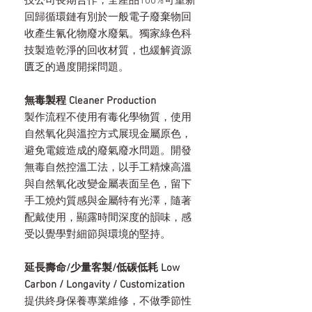
技公司長期合作，全產品100%可重新
回歸循環鏈有別於一般電子廢棄物回
收產生氰化物廢水廢氣。獨家綠色科
技製造乾淨的回收材質，也緩解資源
匱乏的過度開採問題。
無毒製程 Cleaner Production
製作流程不使用有毒化學物質，使用
自然氧化與溫控方式展現金屬原色，
避免電鍍造成的廢氣廢水問題。開發
無毒自然控溫工法，以手工精煉高溫
與自然氧化改變金屬表面呈色，留下
手工燒灼質感與金屬特有光澤，隨著
配戴使用，顯露時間深度的韻味，感
受以覺學對細節與環境的堅持。
延長壽命/少量客製/低碳低耗 Low
Carbon / Longavity / Customization
提供終身保養專業維修，不做季節性