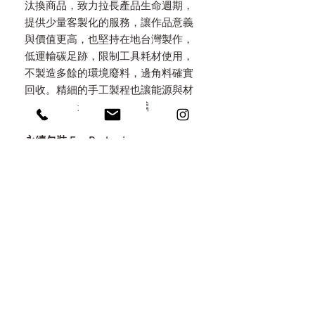
汰換商品，致力拉長產品生命週期，
提供少量客製化的服務，讓作品意義
與價值更高，也堅持在地台灣製作，
低運輸碳足跡，限制工具耗材使用，
不製造多餘的環境廢料，邊角料確實
回收。精細的手工製程也讓能源與材
料消耗降到最少，減低環境傷害。
永續包裝 Eco Packaging
秉持減塑，堅持只用天然素材做包
裝，特地選用手工木盒，上面都以手
工火烤上色，不做化學染色，考量所
有包材都可以重複利用，以火燒原木/
無染亞麻/手工棉紙麻繩/自種植物自
然分解於環境中。讓包裝不是拆了即
丟的垃圾，而是意義深遠的收藏。
刻印 / 雷雕