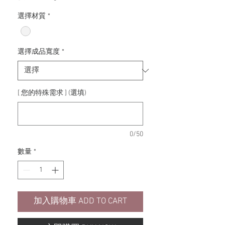
銷
價
選擇材質
*
格
選擇成品寬度
*
[ 您的特殊需求 ] (選填)
0/50
數量
*
加入購物車 ADD TO CART