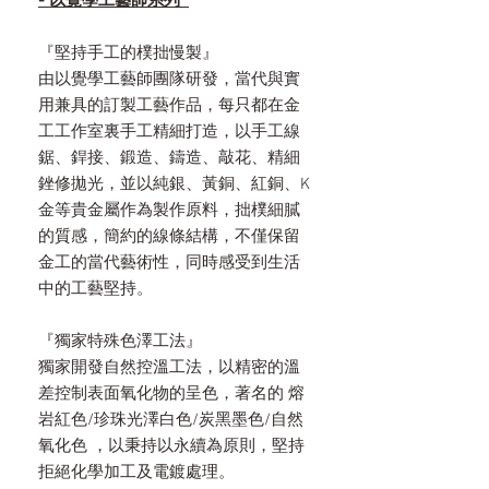
- 以覺學工藝師系列
『堅持手工的樸拙慢製』
由以覺學工藝師團隊研發，當代與實
用兼具的訂製工藝作品，每只都在金
工工作室裏手工精細打造，以手工線
鋸、銲接、鍛造、鑄造、敲花、精細
銼修拋光，並以純銀、黃銅、紅銅、K
金等貴金屬作為製作原料，拙樸細膩
的質感，簡約的線條結構，不僅保留
金工的當代藝術性，同時感受到生活
中的工藝堅持。
『獨家特殊色澤工法』
獨家開發自然控溫工法，以精密的溫
差控制表面氧化物的呈色，著名的 熔
岩紅色/珍珠光澤白色/炭黑墨色/自然
氧化色 ，以秉持以永續為原則，堅持
拒絕化學加工及電鍍處理。