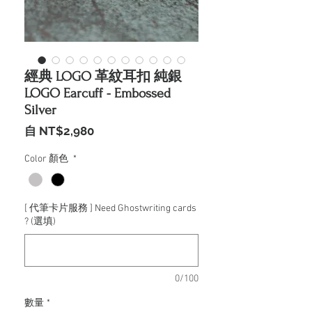
經典 LOGO 革紋耳扣 純銀
LOGO Earcuff - Embossed
Silver
促
自
NT$2,980
銷
價
Color 顏色
*
格
[ 代筆卡片服務 ] Need Ghostwriting cards
? (選填)
0/100
數量
*