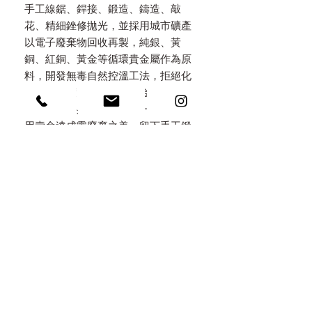
手工線鋸、銲接、鍛造、鑄造、敲
花、精細銼修拋光，並採用城市礦產
以電子廢棄物回收再製，純銀、黃
銅、紅銅、黃金等循環貴金屬作為原
料，開發無毒自然控溫工法，拒絕化
學加工電鍍，以高溫改變金屬氧化呈
色，提供終身保養服務，一起延續使
用壽命達成零廢棄之美。留下手工鍛
鑄質感，隨著配戴使用，顯露時間深
度的韻味，感受以覺學對細節的堅
持。
WARRANTY & AFTER SALES
SERVICES 售後服務
- 每年終身免費保養，請定期回娘家專
PRODUCT INFO 產品規格
業保養。
/ 規格 Size
- 購買一年內免費維修，維修服務僅限
NOTION 佩戴注意事項
可調整大小 Adjustable