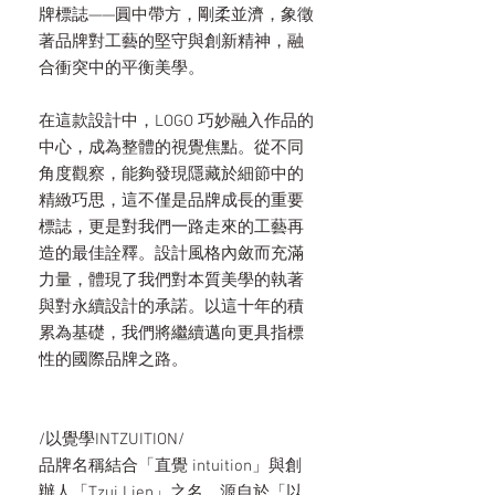
牌標誌——圓中帶方，剛柔並濟，象徵
著品牌對工藝的堅守與創新精神，融
合衝突中的平衡美學。
在這款設計中，LOGO 巧妙融入作品的
中心，成為整體的視覺焦點。從不同
角度觀察，能夠發現隱藏於細節中的
精緻巧思，這不僅是品牌成長的重要
標誌，更是對我們一路走來的工藝再
造的最佳詮釋。設計風格內斂而充滿
力量，體現了我們對本質美學的執著
與對永續設計的承諾。以這十年的積
累為基礎，我們將繼續邁向更具指標
性的國際品牌之路。
/以覺學INTZUITION/
品牌名稱結合「直覺 intuition」與創
辦人「Tzui Lien」之名，源自於「以