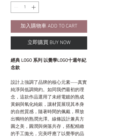
加入購物車 ADD TO CART
立即購買 BUY NOW
經典 LOGO 系列 以覺學LOGO十週年紀
念款
設計上強調了品牌的核心元素——真實
純淨與低調簡約。如同我們最初的理
念，這款作品選用了未經電鍍的熟成
黃銅與氧化純銀，讓材質展現其本身
的自然質感，隨著時間的佩戴，釋放
出獨特的熟潤光澤。線條設計兼具方
圓之美，圓潤與俐落共存，搭配精緻
的手工拋光，完美呼應了以覺學的品