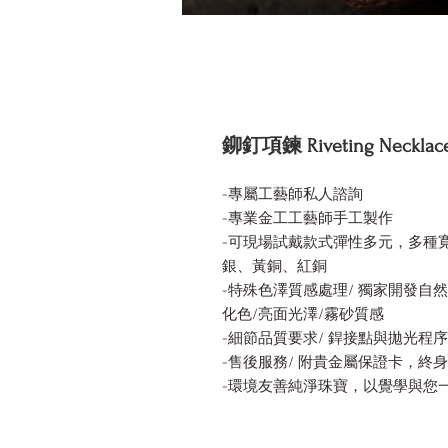
鉚釘項鍊 Riveting Necklac
-專屬工藝師私人諮詢
-專業金工工藝師手工製作
-可現場試戴款式彈性多元，多種寬度
銀、黃銅、紅銅
-特殊色澤質感處理/ 獨家開發自
化色/亮面光澤/霧砂質感
-細節品質要求/ 銲接點與拋光程
-售後服務/ 附貴金屬保證卡，終
-環境友善純淨珠寶，以覺學與您