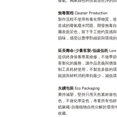
廢氣。獨家綠色科技製造乾淨的回
無毒製程 Cleaner Production
製作流程不使用有毒化學物質，使
造成的廢氣廢水問題。開發無毒自
屬表面呈色，留下手工燒灼質感與
韻味，感受以覺學對細節與環境的
延長壽命/少量客製/低碳低耗 Low Carbon 
提供終身保養專業維修，不做季節
客製化的服務，讓作品意義與價值
制工具耗材使用，不製造多餘的環
能源與材料消耗降到最少，減低環
永續包裝 Eco Packaging
秉持減塑，堅持只用天然素材做包
色，不做化學染色，考量所有包材
紙麻繩/自種植物自然分解於環境
收藏。