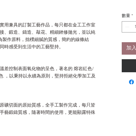
數量
*
實用兼具的訂製工藝作品，每只都在金工工作室
接、鍛造、鑄造、敲花、精細銼修拋光，並以純
為製作原料，拙樸細膩的質感，簡約的線條結
同時感受到生活中的工藝堅持。
加入
溫差控制表面氧化物的呈色，著名的 熔岩紅色/
化色 ，以秉持以永續為原則，堅持拒絕化學加工及
原礦切面的原始質感，全手工製作完成，每只皆
手藝鍛鑄質感，隨著時間的使用，更能顯露特殊