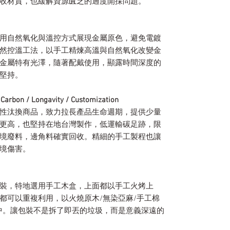
收材質，也緩解資源匱乏的過度開採問題。
用自然氧化與溫控方式展現金屬原色，避免電鍍
然控溫工法，以手工精煉高溫與自然氧化改變金
金屬特有光澤，隨著配戴使用，顯露時間深度的
堅持。
/ Longavity / Customization
性汰換商品，致力拉長產品生命週期，提供少量
更高，也堅持在地台灣製作，低運輸碳足跡，限
境廢料，邊角料確實回收。精細的手工製程也讓
境傷害。
裝，特地選用手工木盒，上面都以手工火烤上
都可以重複利用，以火燒原木/無染亞麻/手工棉
中。讓包裝不是拆了即丟的垃圾，而是意義深遠的