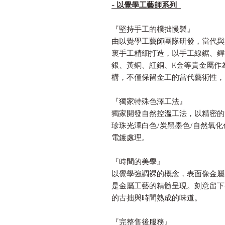
- 以覺學工藝師系列
『堅持手工的樸拙慢製』
由以覺學工藝師團隊研發，當代與
裏手工精細打造，以手工線鋸、銲
銀、黃銅、紅銅、K金等貴金屬作
構，不僅保留金工的當代藝術性，
『獨家特殊色澤工法』
獨家開發自然控溫工法，以精密的
珍珠光澤白色/炭黑墨色/自然氧
電鍍處理。
『時間的美學』
以覺學強調裸的概念，表面像金屬
是金屬工藝的精髓呈現。刻意留下
的古拙與時間熟成的味道。
『完整售後服務』