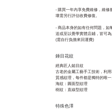
- 購買一年內享免費維修，維
壞需另行評估收費修復。
- 商品本身的如有任何問題，
送或至以覺學實體店鋪，皆可為
(需自行負擔來回運費)
錘目花紋
經典匠人鎚目紋
古老的金屬工藝手工技術，利用
質感紋理，每件都是獨特的唯一
海紋：圓面型紋理
樹紋：直線型紋理
特殊色澤