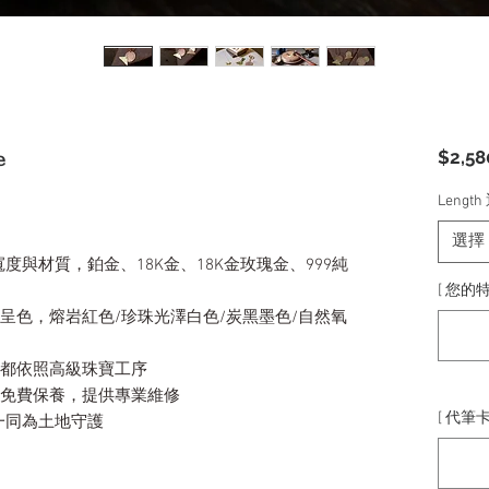
$2,58
e
Lengt
選擇
與材質，鉑金、18K金、18K金玫瑰金、999純
[ 您的特
然呈色，熔岩紅色/珍珠光澤白色/炭黑墨色/自然氧
序都依照高級珠寶工序
身免費保養，提供專業維修
[ 代筆卡
一同為土地守護