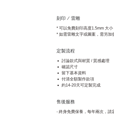
刻印 / 雷雕
* 可以免費刻印高度1.5mm 大
* 如需雷雕文字或圖案，需另加
定製流程
討論款式與材質 / 質感處理
確認尺寸
留下基本資料
付清全額製作款項
約14-20天可定製完成
售後服務
- 終身免費保養，每年兩次，