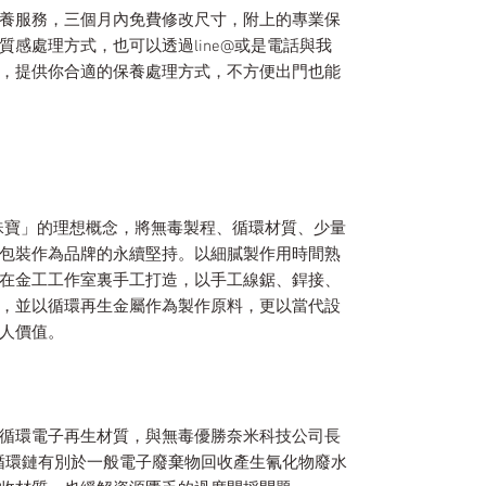
養服務，三個月內免費修改尺寸，附上的專業保
感處理方式，也可以透過line@或是電話與我
，提供你合適的保養處理方式，不方便出門也能
y 純淨珠寶」的理想概念，將無毒製程、循環材質、少量
包裝作為品牌的永續堅持。以細膩製作用時間熟
在金工工作室裏手工打造，以手工線鋸、銲接、
，並以循環再生金屬作為製作原料，更以當代設
人價值。
循環電子再生材質，與無毒優勝奈米科技公司長
歸循環鏈有別於一般電子廢棄物回收產生氰化物廢水