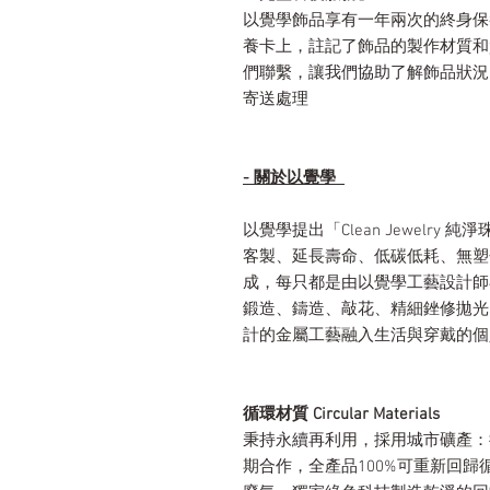
以覺學飾品享有一年兩次的終身保
養卡上，註記了飾品的製作材質和質
們聯繫，讓我們協助了解飾品狀況
寄送處理
- 關於以覺學
以覺學提出「Clean Jewelr
客製、延長壽命、低碳低耗、無塑
成，每只都是由以覺學工藝設計師
鍛造、鑄造、敲花、精細銼修拋光
計的金屬工藝融入生活與穿戴的個
循環材質 Circular Materials
秉持永續再利用，採用城市礦產：
期合作，全產品100%可重新回