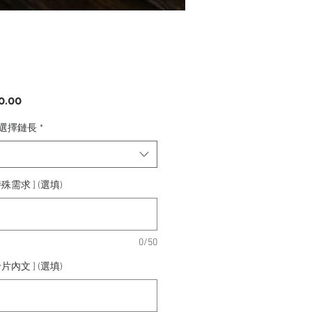
價
0.00
格
h 選擇鏈長
*
殊需求 ] (選填)
0/50
片內文 ] (選填)