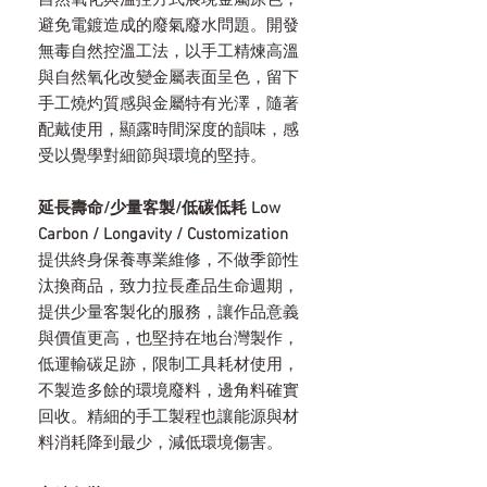
自然氧化與溫控方式展現金屬原色，
避免電鍍造成的廢氣廢水問題。開發
無毒自然控溫工法，以手工精煉高溫
與自然氧化改變金屬表面呈色，留下
手工燒灼質感與金屬特有光澤，隨著
配戴使用，顯露時間深度的韻味，感
受以覺學對細節與環境的堅持。
延長壽命/少量客製/低碳低耗 Low
Carbon / Longavity / Customization
提供終身保養專業維修，不做季節性
汰換商品，致力拉長產品生命週期，
提供少量客製化的服務，讓作品意義
與價值更高，也堅持在地台灣製作，
低運輸碳足跡，限制工具耗材使用，
不製造多餘的環境廢料，邊角料確實
回收。精細的手工製程也讓能源與材
料消耗降到最少，減低環境傷害。