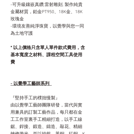
-可升級鑲嵌真鑽,雷射雕刻, 製作純貴
金屬材質，鉑金PT950、18K金、18K
玫瑰金
-環境友善純淨珠寶，以覺學與您一同
為土地守護
* 以上價格只含單人單件款式費用，含
基本寬度之材料、課程空間工具使用
費
- 以覺學工藝師系列
『堅持手工的樸拙慢製』
由以覺學工藝師團隊研發，當代與實
用兼具的訂製工藝作品，每只都在金
工工作室裏手工精細打造，以手工線
鋸、銲接、鍛造、鑄造、敲花、精細