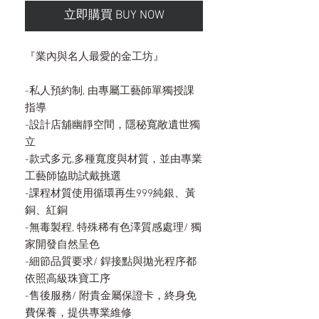
立即購買 BUY NOW
『業內與名人最愛的金工坊』
-私人預約制, 由專屬工藝師單獨授課
指導
-設計店舖幽靜空間，隱秘寬敞遺世獨
立
-款式多元,多種寬度與材質，並由專業
工藝師協助試戴挑選
-課程材質使用循環再生999純銀、黃
銅、紅銅
-無毒製程, 特殊稀有色澤質感處理/ 獨
家開發自然呈色
-細節品質要求/ 銲接點與拋光程序都
依照高級珠寶工序
-售後服務/ 附貴金屬保證卡，終身免
費保養，提供專業維修