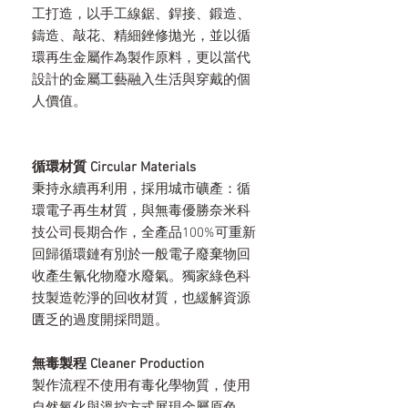
工打造，以手工線鋸、銲接、鍛造、
鑄造、敲花、精細銼修拋光，並以循
環再生金屬作為製作原料，更以當代
設計的金屬工藝融入生活與穿戴的個
人價值。
循環材質 Circular Materials
秉持永續再利用，採用城市礦產：循
環電子再生材質，與無毒優勝奈米科
技公司長期合作，全產品100%可重新
回歸循環鏈有別於一般電子廢棄物回
收產生氰化物廢水廢氣。獨家綠色科
技製造乾淨的回收材質，也緩解資源
匱乏的過度開採問題。
無毒製程 Cleaner Production
製作流程不使用有毒化學物質，使用