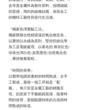
銼修拋光，並以純銀、黃銅、紅銅、K
金等貴金屬作為製作原料，拙樸細膩
的質感，簡約的線條結構，保留金工
的獨特工藝性與當代生活感。
『獨家色澤實驗工法』
獨家開發自然精密溫控氧化物呈色，
以秉持以永續為原則，堅持拒絕化學
加工及電鍍處理。以著名的 熔岩紅色/
珍珠光澤白色/炭黑墨色/自然氧化色
，秉持無毒製程。
『時間的美學』
以覺學強調原素材的時間熟成，全手
工製成，最後一個工序就是「配
戴」。每只皆是金屬工藝的精髓呈
現。刻意留下手藝鍛鑄質感，隨著時
間的使用，更能顯露特殊的古拙與時
間熟成的味道。