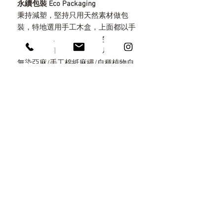
永續包裝 Eco Packaging
秉持減塑，堅持只用天然素材做包
裝，特地選用手工木盒，上面都以手
工火烤上色，不做化學染色，考量所
有包材都可以重複利用，以火燒原木/
無染亞麻/手工棉紙麻繩/自種植物自
然分解於環境中。讓包裝不是拆了即
丟的垃圾，而是意義深遠的收藏。
刻印 / 雷雕
* 可以免費刻印高度1.5mm 大小 之 英
婚戒製作 K金/鑲嵌
文大寫 或 數字，建議6個字元以內最
佳
Ｋ金 / 鉑金 戒指：
* 如需雷雕文字或圖案，需另加價
開課地點/時間 『週末與假日限雙人以上
我們提供製作『Pt950鉑金/18K黃
預約』
$1500起，提供多種字體選擇，請聯繫
金/14K玫瑰金』 的服務，需6-8週的工
我們
作天
| 台北復興本店
Oxidation & Color Heat Treatment 氧化
細戒約 $28,000 起 / 中寬戒約
臺北市遼寧街19巷23號1樓
特殊樣式
$38,000起 / *寬版價格則會依續遞增
週一、二、四、五、六、日 （週三公