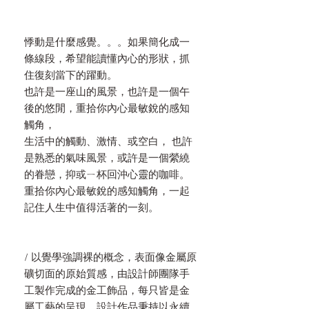
悸動是什麼感覺。。。如果簡化成一
條線段，希望能讀懂內心的形狀，抓
住復刻當下的躍動。
也許是一座山的風景，也許是一個午
後的悠閒，重拾你內心最敏銳的感知
觸角，
生活中的觸動、激情、或空白， 也許
是熟悉的氣味風景，或許是一個縈繞
的眷戀，抑或ㄧ杯回沖心靈的咖啡。
重拾你內心最敏銳的感知觸角，一起
記住人生中值得活著的一刻。
/ 以覺學強調裸的概念，表面像金屬原
礦切面的原始質感，由設計師團隊手
工製作完成的金工飾品，每只皆是金
屬工藝的呈現。設計作品秉持以永續