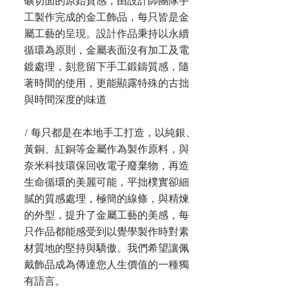
礦切面的原始質感，由設計師團隊手
工製作完成的金工飾品，每只皆是金
屬工藝的呈現。設計作品秉持以永續
循環為原則，金屬表面沒有加工及電
鍍處理，刻意留下手工鍛鑄質感，隨
著時間的使用，更能顯露特殊的古拙
與時間深度的味道
/ 每只都是在本地手工打造，以純銀、
黃銅、紅銅等金屬作為製作原料，與
奈米科技環保回收電子廢棄物，再造
生命循環的美麗可能，平拙樸實卻細
膩的質感處理，極簡的線條，與精煉
的外型，提升了金屬工藝的美感，每
只作品都能感受到以覺學製作時對素
材質地的堅持與驕傲。我們希望讓佩
戴飾品成為傳達您人生價值的一種獨
有語言。