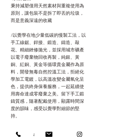
秉持減塑僅用天然素材與重複使用為
原則，讓包裝不是拆了即丟的垃圾，
而是意義深遠的收藏
/以覺學在地少量低碳的慢製工法，以
手工線鋸、銲接、鍛造、鑄造、敲
花、精細銼修拋光，並採用城市礦產
以電子廢棄物回收再製，純銀、黃
銅、紅銅、黃金等循環貴金屬作為原
料，開發無毒自然控溫工法，拒絕化
學加工電鍍，以高溫改變金屬氧化呈
色，提供終身保養服務，一起延續使
用壽命達成零廢棄之美。留下手工鍛
鑄質感，隨著配戴使用，顯露時間深
度的韻味，感受以覺學對細節的堅
持。
PRODUCT INFO 產品規格