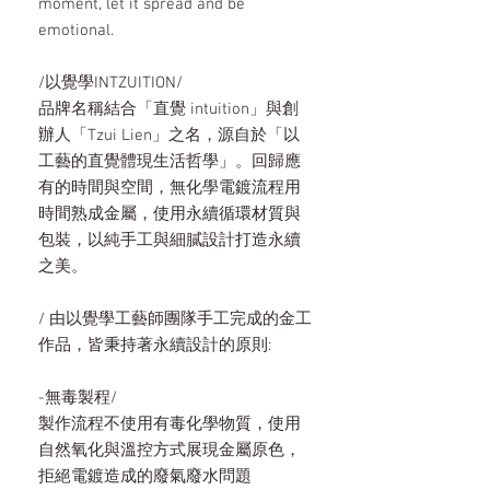
moment, let it spread and be
emotional.
/以覺學INTZUITION/
品牌名稱結合「直覺 intuition」與創
辦人「Tzui Lien」之名，源自於「以
工藝的直覺體現生活哲學」。回歸應
有的時間與空間，無化學電鍍流程用
時間熟成金屬，使用永續循環材質與
包裝，以純手工與細膩設計打造永續
之美。
/ 由以覺學工藝師團隊手工完成的金工
作品，皆秉持著永續設計的原則:
-無毒製程/
製作流程不使用有毒化學物質，使用
自然氧化與溫控方式展現金屬原色，
拒絕電鍍造成的廢氣廢水問題