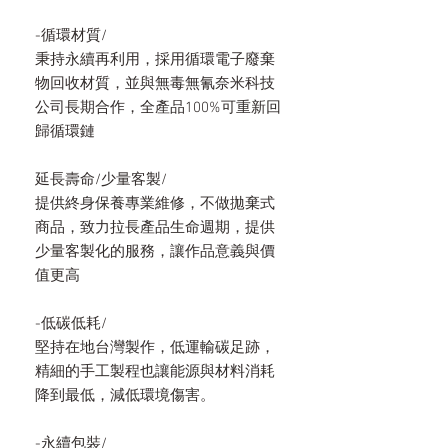
-循環材質/
秉持永續再利用，採用循環電子廢棄
物回收材質，並與無毒無氰奈米科技
公司長期合作，全產品100%可重新回
歸循環鏈
延長壽命/少量客製/
提供終身保養專業維修，不做拋棄式
商品，致力拉長產品生命週期，提供
少量客製化的服務，讓作品意義與價
值更高
-低碳低耗/
堅持在地台灣製作，低運輸碳足跡，
精細的手工製程也讓能源與材料消耗
降到最低，減低環境傷害。
-永續包裝/