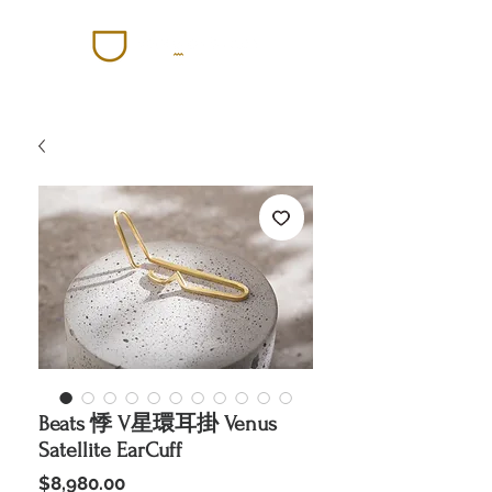
Beats 悸 V星環耳掛 Venus
Satellite EarCuff
價
$8,980.00