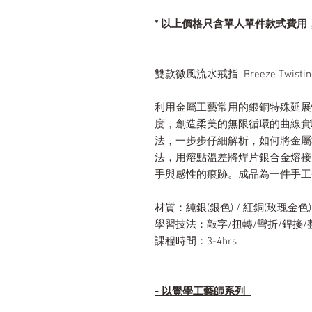
* 以上價格只含單人單件款式費
雙款微風流水戒指 Breeze Twisting
利用金屬工藝常用的銀銅特殊延展
度，創造柔美的無限循環的曲線實
法，一步步仔細解析，如何將金屬
法，用熔點溫差將焊片銀合金熔接
手與感性的痕跡。成品為一件手工
材質：純銀(銀色) / 紅銅(玫瑰金色)
學習技法：敲字/扭轉/彎折/銲接/
課程時間：3-4hrs
- 以覺學工藝師系列