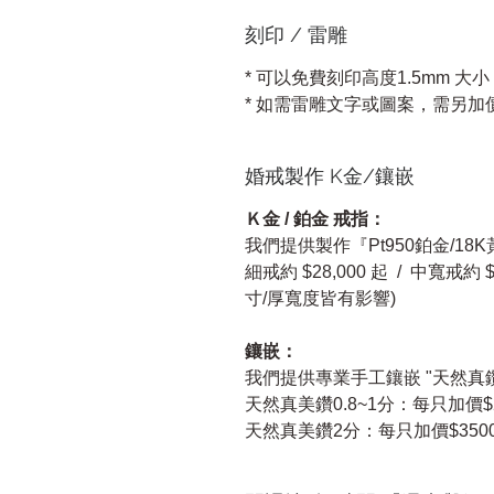
刻印 / 雷雕
* 可以免費刻印高度1.5mm 大
* 如需雷雕文字或圖案，需另加
婚戒製作 K金/鑲嵌
Ｋ金 / 鉑金 戒指：
我們提供製作『Pt950鉑金/18
細戒約 $28,000 起 / 中寬戒約
寸/厚寬度皆有影響)
鑲嵌：
我們提供專業手工鑲嵌 "天然真鑽"
天然真美鑽0.8~1分：每只加價$2
天然真美鑽2分：每只加價$3500