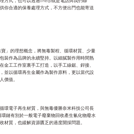
方式，也可以透過line@或是電話與我們聯
供你合適的保養處理方式，不方便出門也能寄送
y 純淨珠寶」的理想概念，將無毒製程、循環材質、少量
包裝作為品牌的永續堅持。以細膩製作用時間熟
在金工工作室裏手工打造，以手工線鋸、銲接、
，並以循環再生金屬作為製作原料，更以當代設
人價值。
循環電子再生材質，與無毒優勝奈米科技公司長
歸循環鏈有別於一般電子廢棄物回收產生氰化物廢水
收材質，也緩解資源匱乏的過度開採問題。