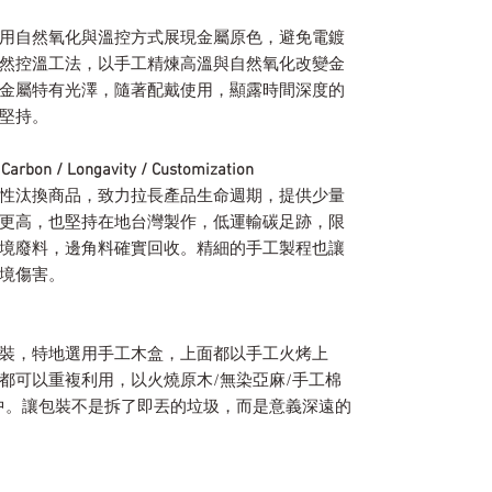
用自然氧化與溫控方式展現金屬原色，避免電鍍
然控溫工法，以手工精煉高溫與自然氧化改變金
金屬特有光澤，隨著配戴使用，顯露時間深度的
堅持。
/ Longavity / Customization
性汰換商品，致力拉長產品生命週期，提供少量
更高，也堅持在地台灣製作，低運輸碳足跡，限
境廢料，邊角料確實回收。精細的手工製程也讓
境傷害。
裝，特地選用手工木盒，上面都以手工火烤上
都可以重複利用，以火燒原木/無染亞麻/手工棉
中。讓包裝不是拆了即丟的垃圾，而是意義深遠的