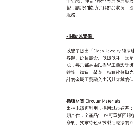
卡註記了飾品的製作材質和質感處理
繫，讓我們協助了解飾品狀況，提
服務。
- 關於以覺學
以覺學提出「Clean Jewelr
客製、延長壽命、低碳低耗、無塑
成，每只都是由以覺學工藝設計師
鍛造、鑄造、敲花、精細銼修拋光
計的金屬工藝融入生活與穿戴的個
循環材質 Circular Materials
秉持永續再利用，採用城市礦產：
期合作，全產品100%可重新回
廢氣。獨家綠色科技製造乾淨的回