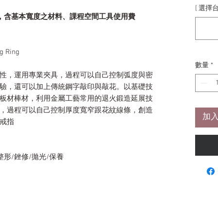
[ 選擇
用，含基本寬度之材料、課程空間工具使用費
 Ring
數量
*
性，運用專業夾具，過程可以自己控制弧度與密
驗，還可以加上傳統鋼字敲印與敲花。以基礎技
板材棒材，利用金屬工藝常用的退火鍛造延展技
，過程可以自己控制厚度寬窄跟花紋線條，創造
加入
戒指
整形/銼修/拋光/保養