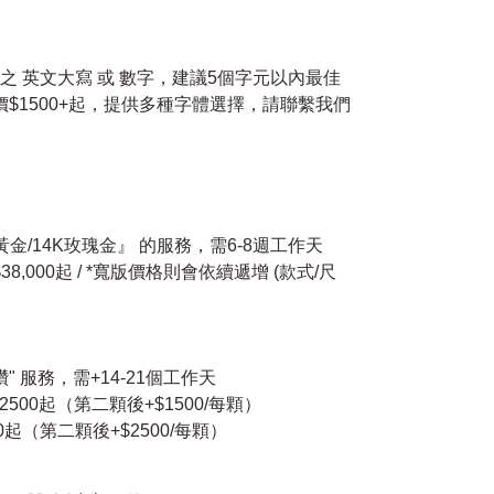
小 之 英文大寫 或 數字，建議5個字元以內最佳
價$1500+起，提供多種字體選擇，請聯繫我們
K黃金/14K玫瑰金』 的服務，需6-8週工作天
 $38,000起 / *寬版價格則會依續遞增 (款式/尺
 服務，需+14-21個工作天
500起（第二顆後+$1500/每顆）
起（第二顆後+$2500/每顆）