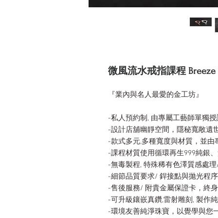
微風流水戒指課程 Breeze Twis
『業內與名人最愛的金工坊』
-私人預約制, 由專屬工藝師單獨
-設計店舖幽靜空間，隱秘寬敞遺
-款式多元,多種寬度與材質，並
-課程材質使用循環再生999純銀
-無毒製程, 特殊稀有色澤質感處理
-細節品質要求/ 銲接點與拋光程
-售後服務/ 附貴金屬保證卡，終
-可升級鑲嵌真鑽,雷射雕刻, 製作純
-環境友善純淨珠寶，以覺學與您