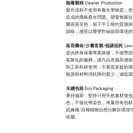
無毒製程 Cleaner Production
製作流程不使用有毒化學物質，使
造成的廢氣廢水問題。開發無毒自
屬表面呈色，留下手工燒灼質感與
韻味，感受以覺學對細節與環境的
延長壽命/少量客製/低碳低耗 Low Carbon 
提供終身保養專業維修，不做季節
客製化的服務，讓作品意義與價值
制工具耗材使用，不製造多餘的環
能源與材料消耗降到最少，減低環
永續包裝 Eco Packaging
秉持減塑，堅持只用天然素材做包
色，不做化學染色，考量所有包材
紙麻繩/自種植物自然分解於環境
收藏。