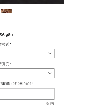
促
$6,980
銷
價
作材質
*
格
品寬度
*
期時間 : 0月0日 0:00 ]
*
0/198