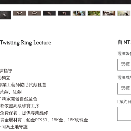
自
NT
ting Ring Lecture
選擇製
選擇
授課指導
世獨立
選擇成
由專業工藝師協助試戴挑選
選擇
、黃銅、紅銅
/ 獨家開發自然呈色
[ 預約日
序都依照高級珠寶工序
身免費保養，提供專業維修
貴金屬材質，鉑金PT950、18K金、18K玫瑰金
一同為土地守護