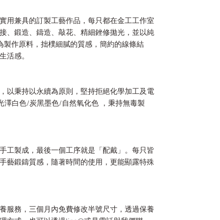
實用兼具的訂製工藝作品，每只都在金工工作室
接、鍛造、鑄造、敲花、精細銼修拋光，並以純
為製作原料，拙樸細膩的質感，簡約的線條結
生活感。
，以秉持以永續為原則，堅持拒絕化學加工及電
光澤白色/炭黑墨色/自然氧化色 ，秉持無毒製
手工製成，最後一個工序就是「配戴」。每只皆
手藝鍛鑄質感，隨著時間的使用，更能顯露特殊
養服務，三個月內免費修改半號尺寸，透過保養