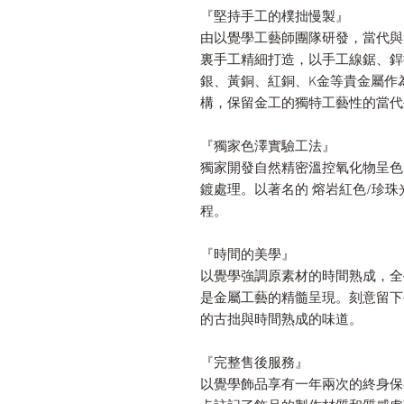
『堅持手工的樸拙慢製』
由以覺學工藝師團隊研發，當代與
裏手工精細打造，以手工線鋸、銲
銀、黃銅、紅銅、K金等貴金屬作
構，保留金工的獨特工藝性的當代
『獨家色澤實驗工法』
獨家開發自然精密溫控氧化物呈色
鍍處理。以著名的 熔岩紅色/珍珠
程。
『時間的美學』
以覺學強調原素材的時間熟成，全
是金屬工藝的精髓呈現。刻意留下
的古拙與時間熟成的味道。
『完整售後服務』
以覺學飾品享有一年兩次的終身保