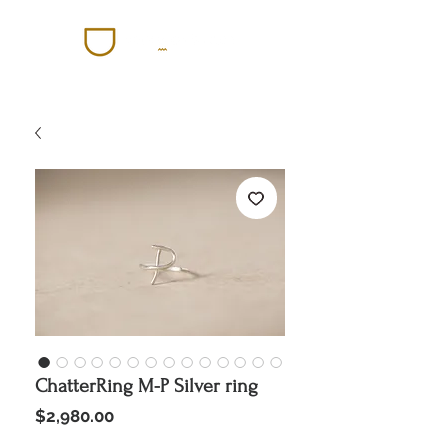
ChatterRing M-P Silver ring
價
$2,980.00
格