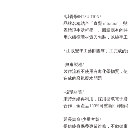
/以覺學INTZUITION/
品牌名稱結合「直覺 intuition
覺體現生活哲學」。回歸應有的時
用永續循環材質與包裝，以純手工
/ 由以覺學工藝師團隊手工完成的
-無毒製程/
製作流程不使用有毒化學物質，使
造成的廢氣廢水問題
-循環材質/
秉持永續再利用，採用循環電子廢
合作，全產品100%可重新回歸循
延長壽命/少量客製/
提供終身保養專業維修，不做拋棄