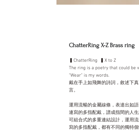
ChatterRing X-Z Brass ring
▍ChatterRing ▍X to Z
The ring is a poetry that could be 
“Wear" is my words.
戴在手上如飛舞的詩詞，敘述下真
言。
運用流暢的金屬線條，表達出如語
連寫的多指配戴，譜成指間的人生
可組合式的多重連結設計，運用流
寫的多指配戴，都有不同的獨特個