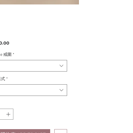
價
0.00
格
ize 戒圍
*
樣式
*