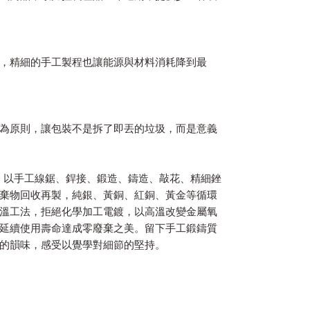
，精細的手工製程也讓能源與材料消耗降到最
為原則，讓包裝不是拆了即丟的垃圾，而是意義
，以手工線鋸、銲接、鍛造、鑄造、敲花、精細銼
棄物回收再製，純銀、黃銅、紅銅、黃金等循環
溫工法，拒絕化學加工電鍍，以高溫改變金屬氧
延續使用壽命達成零廢棄之美。留下手工鍛鑄質
的韻味，感受以覺學對細節的堅持。