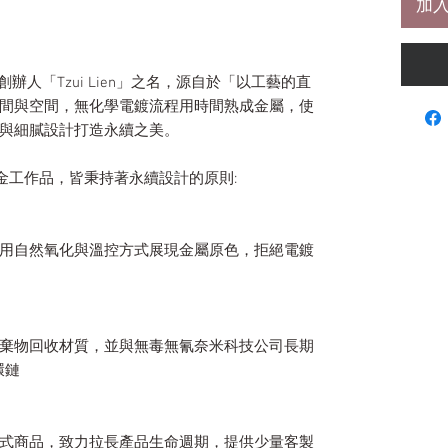
加入
」與創辦人「Tzui Lien」之名，源自於「以工藝的直
間與空間，無化學電鍍流程用時間熟成金屬，使
與細膩設計打造永續之美。
金工作品，皆秉持著永續設計的原則:
用自然氧化與溫控方式展現金屬原色，拒絕電鍍
棄物回收材質，並與無毒無氰奈米科技公司長期
環鏈
式商品，致力拉長產品生命週期，提供少量客製