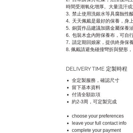
時間受潮氧化增厚。大量流汗或
3. 禁止使用洗銀水等具腐蝕
4. 天天佩戴是最好的保養，
5. 銅質作品建議加購金屬保養
6. 包裝木盒內附保養布，可自
7. 請定期回娘家，提供終身保養
8. 佩戴請避免碰撞彎折與變形
DELIVERY TIME 定製時程
全定製服務，確認尺寸
留下基本資料
付清全額款項
約2-3周，可定製完成
choose your preferences
leave your full contact info
complete your payment