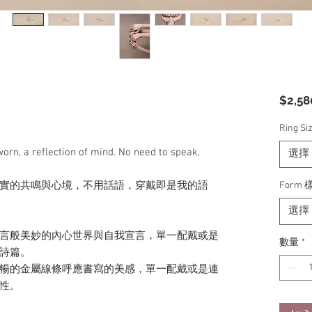
$2,58
Ring S
worn, a reflection of mind. No need to speak,
選擇
實的共鳴與心境，不用話語，穿戴即是我的語
Form 
選擇
言般美妙的內心世界與自我宣言，單一配戴或是
數量
*
詩篇。
暢的金屬線條呼應書寫的美感，單一配戴或是連
性。