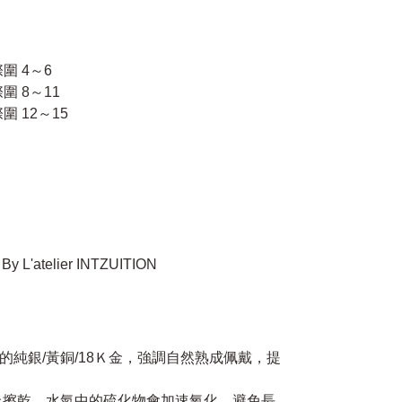
/國際圍 4～6
/國際圍 8～11
/國際圍 12～15
By L'atelier INTZUITION
鍍的純銀/黃銅/18Ｋ金，強調自然熟成佩戴，提
馬上擦乾，水氣中的硫化物會加速氧化，避免長