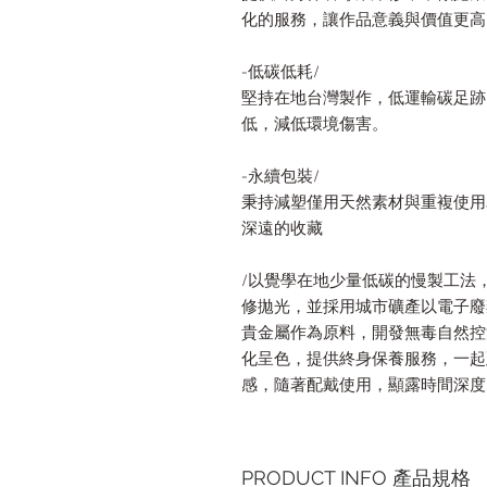
化的服務，讓作品意義與價值更高
-低碳低耗/
堅持在地台灣製作，低運輸碳足跡
低，減低環境傷害。
-永續包裝/
秉持減塑僅用天然素材與重複使用
深遠的收藏
/以覺學在地少量低碳的慢製工法
修拋光，並採用城市礦產以電子廢
貴金屬作為原料，開發無毒自然控
化呈色，提供終身保養服務，一起
感，隨著配戴使用，顯露時間深度
PRODUCT INFO 產品規格