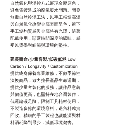
自然氧化與溫控方式展現金屬原色，
避免電鍍造成的廢氣廢水問題。開發
無毒自然控溫工法，以手工精煉高溫
與自然氧化改變金屬表面呈色，留下
手工燒灼質感與金屬特有光澤，隨著
配戴使用，顯露時間深度的韻味，感
受以覺學對細節與環境的堅持。
延長壽命/少量客製/低碳低耗 Low
Carbon / Longavity / Customization
提供終身保養專業維修，不做季節性
汰換商品，致力拉長產品生命週期，
提供少量客製化的服務，讓作品意義
與價值更高，也堅持在地台灣製作，
低運輸碳足跡，限制工具耗材使用，
不製造多餘的環境廢料，邊角料確實
回收。精細的手工製程也讓能源與材
料消耗降到最少，減低環境傷害。