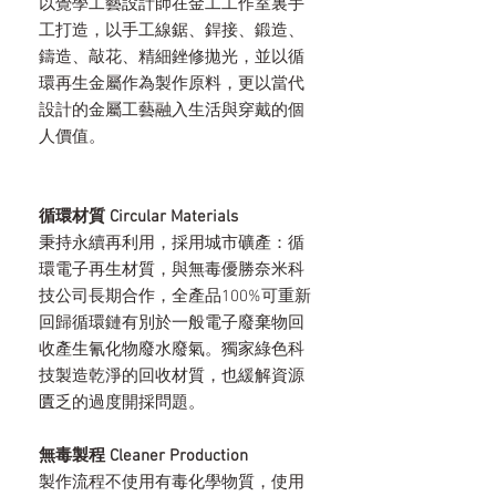
以覺學工藝設計師在金工工作室裏手
工打造，以手工線鋸、銲接、鍛造、
鑄造、敲花、精細銼修拋光，並以循
環再生金屬作為製作原料，更以當代
設計的金屬工藝融入生活與穿戴的個
人價值。
循環材質 Circular Materials
秉持永續再利用，採用城市礦產：循
環電子再生材質，與無毒優勝奈米科
技公司長期合作，全產品100%可重新
回歸循環鏈有別於一般電子廢棄物回
收產生氰化物廢水廢氣。獨家綠色科
技製造乾淨的回收材質，也緩解資源
匱乏的過度開採問題。
無毒製程 Cleaner Production
製作流程不使用有毒化學物質，使用