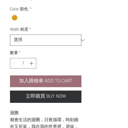
銷
價
Color 顏色
*
格
Width 粗度
*
數量
*
加入購物車 ADD TO CART
立即購買 BUY NOW
迴圈
都會生活的迴圈，日夜循環，時刻曲
折又折返，我在我的世界裡，迴旋，