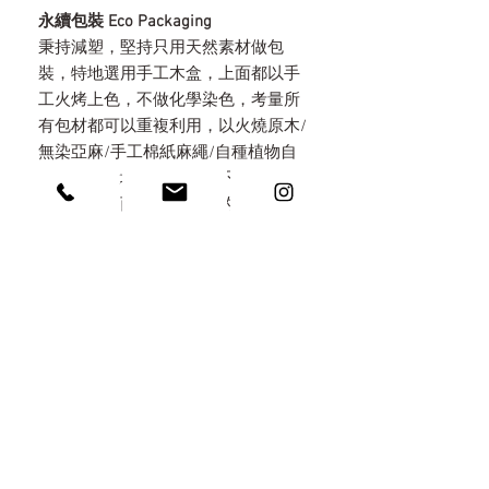
永續包裝 Eco Packaging
秉持減塑，堅持只用天然素材做包
裝，特地選用手工木盒，上面都以手
工火烤上色，不做化學染色，考量所
有包材都可以重複利用，以火燒原木/
無染亞麻/手工棉紙麻繩/自種植物自
然分解於環境中。讓包裝不是拆了即
丟的垃圾，而是意義深遠的收藏。
PRODUCT INFO
/ 產品規格
NOTION
細版1號：直徑約 18mm 厚度約
1.7mm
1. 以覺學採用純粹裸面的純銀/黃銅，
寬版2-4號：直徑約 22-25mm 厚度約
強調自然熟成佩戴，提供終身手工專
2.5mm
業保養
2. 日常請保持乾燥，沾溼後馬上擦
/尺寸戒圍換算
乾，水氣中的硫化物會加速氧化，避
1號 = 國際圍#8-9