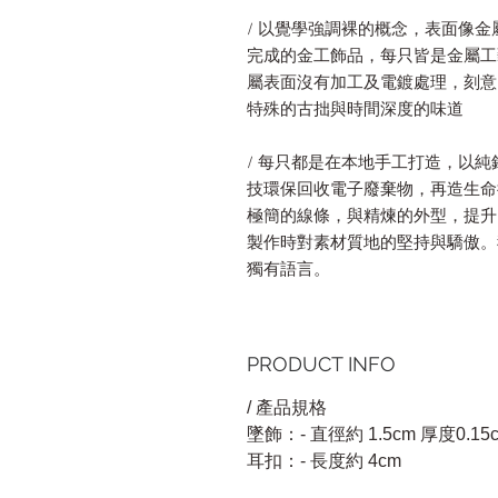
/ 以覺學強調裸的概念，表面像
完成的金工飾品，每只皆是金屬工
屬表面沒有加工及電鍍處理，刻意
特殊的古拙與時間深度的味道
/ 每只都是在本地手工打造，以
技環保回收電子廢棄物，再造生命
極簡的線條，與精煉的外型，提升
製作時對素材質地的堅持與驕傲。
獨有語言。
PRODUCT INFO
/ 產品規格
墜飾：- 直徑約 1.5cm 厚度0.15
耳扣：- 長度約 4cm