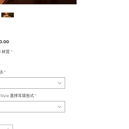
價
0.00
格
al 材質
*
品項
*
ng Style 選擇耳環形式
*