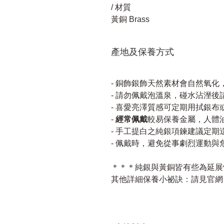
/ 材質
黃銅 Brass
產地及保養方式
- 銅飾銀飾天然素材會自然氧化
- 請勿佩戴泡溫泉，碰水沾溼後
- 喜愛亮澤質感可定期用拭銀布
-
經常佩戴
較易保養金屬，人體
- 手工提白之純銀項鍊建議定期
- 佩戴時，避免從事劇烈運動與
＊＊＊純銀與黃銅皆有些為延展
其他詳細保養小祕訣：請見官網 c