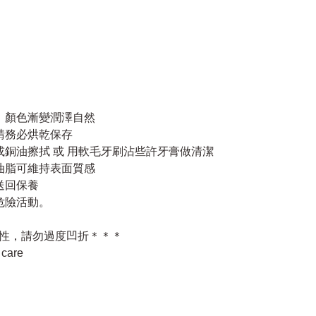
，顏色漸變潤澤自然
請務必烘乾保存
或銅油擦拭 或 用軟毛牙刷沾些許牙膏做清潔
油脂可維持表面質感
送回保養
危險活動。
性，請勿過度凹折＊＊＊
are