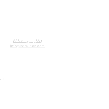
886-2-2752-3663
info@intzuition.com
ign