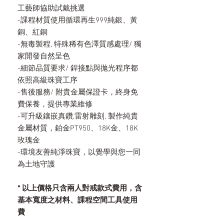
工藝師協助試戴挑選
-課程材質使用循環再生999純銀、黃
銅、紅銅
-無毒製程, 特殊稀有色澤質感處理/ 獨
家開發自然呈色
-細節品質要求/ 銲接點與拋光程序都
依照高級珠寶工序
-售後服務/ 附貴金屬保證卡，終身免
費保養，提供專業維修
-可升級鑲嵌真鑽,雷射雕刻, 製作純貴
金屬材質，鉑金PT950、18K金、18K
玫瑰金
-環境友善純淨珠寶，以覺學與您一同
為土地守護
* 以上價格只含兩人對戒款式費用，含
基本寬度之材料、課程空間工具使用
費