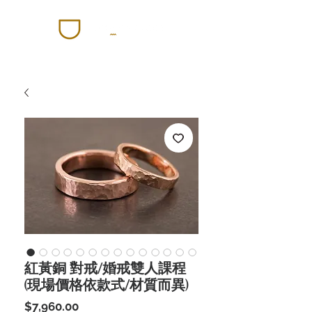
紅黃銅 對戒/婚戒雙人課程
(現場價格依款式/材質而異)
價
$7,960.00