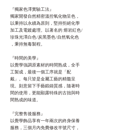
『獨家色澤實驗工法』
獨家開發自然精密溫控氧化物呈色，
以秉持以永續為原則，堅持拒絕化學
加工及電鍍處理。以著名的 熔岩紅色/
珍珠光澤白色/炭黑墨色/自然氧化色
，秉持無毒製程。
『時間的美學』
以覺學強調原素材的時間熟成，全手
工製成，最後一個工序就是「配
戴」。每只皆是金屬工藝的精髓呈
現。刻意留下手藝鍛鑄質感，隨著時
間的使用，更能顯露特殊的古拙與時
間熟成的味道。
『完整售後服務』
以覺學飾品享有一年兩次的終身保養
服務，三個月內免費修改半號尺寸，