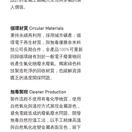
設計的金屬工藝融入生活與穿戴的個
人價值。
循環材質 Circular Materials
秉持永續再利用，採用城市礦產：循
環電子再生材質，與無毒優勝奈米科
技公司長期合作，全產品100%可重新
回歸循環鏈有別於一般電子廢棄物回
收產生氰化物廢水廢氣。獨家綠色科
技製造乾淨的回收材質，也緩解資源
匱乏的過度開採問題。
無毒製程 Cleaner Production
製作流程不使用有毒化學物質，使用
自然氧化與溫控方式展現金屬原色，
避免電鍍造成的廢氣廢水問題。開發
無毒自然控溫工法，以手工精煉高溫
與自然氧化改變金屬表面呈色，留下