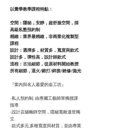
以覺學教學課程特點：
空間：隱秘，安靜，超舒服空間，採
高級私塾預約制
精緻：業界最精緻，非商業化複製型
課程
設計：選擇多，材質多，寬度與款式
設計多，彈性高，設計師款式
流程：古法細節，從原材料開始教授
所有細節，退火/鍛打/銲接/銼修/拋光
『業內與名人最愛的金工坊』
-私人預約制, 由專屬工藝師單獨授課
指導
-設計店舖幽靜空間，隱秘寬敞遺世獨
立
-款式多元,多種寬度與材質，並由專業