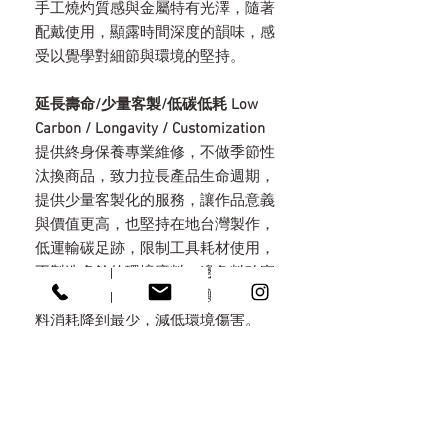
手工燒灼質感與金屬特有光澤，隨著
配戴使用，顯露時間深度的韻味，感
受以覺學對細節與環境的堅持。
延長壽命/少量客製/低碳低耗 Low
Carbon / Longavity / Customization
提供終身保養專業維修，不做季節性
汰換商品，致力拉長產品生命週期，
提供少量客製化的服務，讓作品意義
與價值更高，也堅持在地台灣製作，
低運輸碳足跡，限制工具耗材使用，
不製造多餘的環境廢料，邊角料確實
回收。精細的手工製程也讓能源與材
料消耗降到最少，減低環境傷害。
永續包裝 Eco Packaging
秉持減塑，堅持只用天然素材做包
裝，特地選用手工木盒，上面都以手
工火烤上色，不做化學染色，考量所