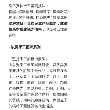
當日實驗金工基礎技法：
切鋸/ 鍛敲塑形/ 鋼印敲字/ 鍛錘敲花/
焊接/ 銼形整修/ 打磨抛光/ 質感處理
課程當日可直接完成作品戴走，此價
格為對戒建議之價格
，現場可以加價
選擇
- 以覺學工藝師系列
『堅持手工的樸拙慢製』
由以覺學工藝師團隊研發，當代與實
用兼具的訂製工藝作品，每只都在金
工工作室裏手工精細打造，以手工線
鋸、銲接、鍛造、鑄造、敲花、精細
銼修拋光，並以純銀、黃銅、紅銅、K
金等貴金屬作為製作原料，拙樸細膩
的質感，簡約的線條結構，保留金工
的獨特工藝性與當代生活感。