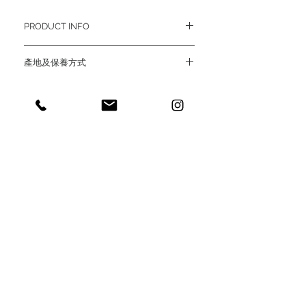
PRODUCT INFO
/ 產品規格
產地及保養方式
墜飾：- 直徑約 1.5cm 厚度0.15cm
鍊長：- 約到鎖骨胸前方
模特兒Model 佩戴16"鎖骨鏈
- 銅飾銀飾天然素材會自然氧化，顏色
漸變潤澤自然
/ 材質
- 請勿佩戴泡溫泉，碰水沾溼後請務必
黃銅 Brass
烘乾保存
- 喜愛亮澤質感可定期用拭銀布或銅油
擦拭 或 用軟毛牙刷沾些許牙膏做清潔
-
經常佩戴
較易保養金屬，人體油脂可
維持表面質感
- 手工提白之純銀項鍊建議定期送回保
養
Sustainability 企業永續核心
- 佩戴時，避免從事劇烈運動與危險活
動。
886-2-2752-3663
＊＊＊純銀與黃銅皆有些為延展性，