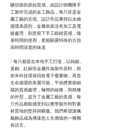
礦切面的原始質感，由設計師團隊手
工製作完成的金工飾品，每只皆是金
屬工藝的呈現。設計作品秉持以永續
循環為原則，金屬表面沒有加工及電
鍍處理，刻意留下手工鍛鑄質感，隨
著時間的使用，更能顯露特殊的古拙
與時間深度的味道
/ 每只都是在本地手工打造，以純銀、
黃銅、紅銅等金屬作為製作原料，與
奈米科技環保回收電子廢棄物，再造
生命循環的美麗可能，平拙樸實卻細
膩的質感處理，極簡的線條，與精煉
的外型，提升了金屬工藝的美感，每
只作品都能感受到以覺學製作時對素
材質地的堅持與驕傲。我們希望讓佩
戴飾品成為傳達您人生價值的一種獨
有語言。