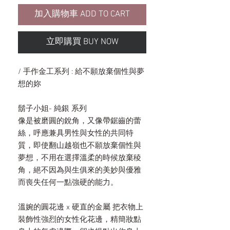
加入購物車 ADD TO CART
立即購買 BUY NOW
/ 手作金工系列 : 給不願放棄個性與夢
想的妳
鬍子小姐- 純銀 系列
像是被磨圓的銳角，又像帶鋸齒的蕾
絲，呼應兼具男性與女性的共同特
質，即使翻山越嶺也不願放棄個性與
夢想，不用在選擇溫柔的時候放棄稜
角，絕不因為與生俱來的美妙與優雅
而喪失任何一點強硬的能力。
溫婉的圓花邊 x 硬直的金屬 把衣物上
裝飾性強烈的女性化花邊，精簡妝點