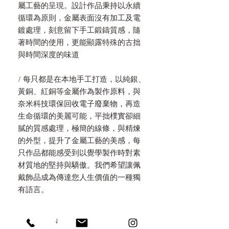
屬工藝的呈現。設計作品秉持以永續
循環為原則，金屬表面沒有加工及電
鍍處理，刻意留下手工鍛鑄質感，隨
著時間的使用，更能顯露特殊的古拙
與時間深度的味道
/ 每只都是在本地手工打造，以純銀、
黃銅、紅銅等金屬作為製作原料，與
奈米科技環保回收電子廢棄物，再造
生命循環的美麗可能，平拙樸實卻細
膩的質感處理，極簡的線條，與精煉
的外型，提升了金屬工藝的美感，每
只作品都能感受到以覺學製作時對素
材質地的堅持與驕傲。我們希望讓佩
戴飾品成為傳達您人生價值的一種獨
有語言。
PRODUCT INFO