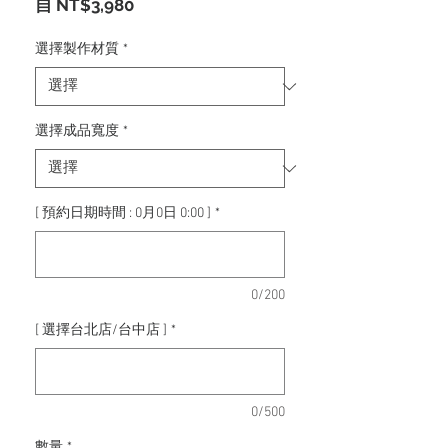
促
自
NT$3,980
銷
價
選擇製作材質
*
格
選擇成品寬度
*
[ 預約日期時間 : 0月0日 0:00 ]
*
0/200
[ 選擇台北店/台中店 ]
*
0/500
數量
*