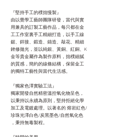
『堅持手工的樸拙慢製』
由以覺學工藝師團隊研發，當代與實
用兼具的訂製工藝作品，每只都在金
工工作室裏手工精細打造，以手工線
鋸、銲接、鍛造、鑄造、敲花、精細
銼修拋光，並以純銀、黃銅、紅銅、K
金等貴金屬作為製作原料，拙樸細膩
的質感，簡約的線條結構，保留金工
的獨特工藝性與當代生活感。
『獨家色澤實驗工法』
獨家開發自然精密溫控氧化物呈色，
以秉持以永續為原則，堅持拒絕化學
加工及電鍍處理。以著名的 熔岩紅色/
珍珠光澤白色/炭黑墨色/自然氧化色
，秉持無毒製程。