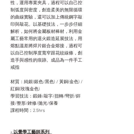
性，運用專業夾具，過程可以自己控
制弧度與密度，創造柔美的無限循環
的曲線實驗，還可以加上傳統鋼字敲
印與敲花。以基礎技法，一步步仔細
解析，如何將金屬板材棒材，利用金
屬工藝常用的退火鍛造延展技法，用
熔點溫差將焊片銀合金熔接，過程可
以自己控制厚度寬窄跟花紋線條，創
造手與感性的痕跡。成品為一件手工
戒指
材質：純銀(銀色/黑色) / 黃銅(金色) /
紅銅(玫瑰金色)
學習技法：鍛錘/敲字/扭轉/彎折/銲
接/整形/銼修/拋光/保養
課程時間：2.5hrs
- 以覺學工藝師系列