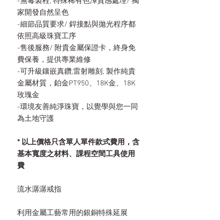
-無毒製程, 特殊稀有色澤質感處理/ 獨
家開發自然呈色
-細節品質要求/ 銲接點與拋光程序都
依照高級珠寶工序
-售後服務/ 附貴金屬保證卡，終身免
費保養，提供專業維修
-可升級鑲嵌真鑽,雷射雕刻, 製作純貴
金屬材質，鉑金PT950、18K金、18K
玫瑰金
-環境友善純淨珠寶，以覺學與您一同
為土地守護
* 以上價格只含單人單件款式費用，含
基本寬度之材料、課程空間工具使用
費
流水潺潺戒指
利用金屬工藝常用的銀銅特殊延展