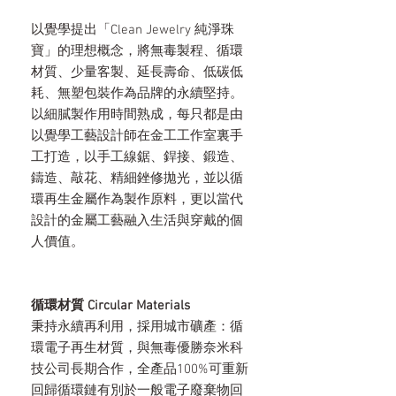
以覺學提出「Clean Jewelry 純淨珠
寶」的理想概念，將無毒製程、循環
材質、少量客製、延長壽命、低碳低
耗、無塑包裝作為品牌的永續堅持。
以細膩製作用時間熟成，每只都是由
以覺學工藝設計師在金工工作室裏手
工打造，以手工線鋸、銲接、鍛造、
鑄造、敲花、精細銼修拋光，並以循
環再生金屬作為製作原料，更以當代
設計的金屬工藝融入生活與穿戴的個
人價值。
循環材質 Circular Materials
秉持永續再利用，採用城市礦產：循
環電子再生材質，與無毒優勝奈米科
技公司長期合作，全產品100%可重新
回歸循環鏈有別於一般電子廢棄物回