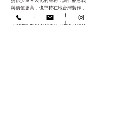
提供少量客製化的服務，讓作品意義
與價值更高，也堅持在地台灣製作，
低運輸碳足跡，限制工具耗材使用，
不製造多餘的環境廢料，邊角料確實
回收。精細的手工製程也讓能源與材
料消耗降到最少，減低環境傷害。
永續包裝 Eco Packaging
秉持減塑，堅持只用天然素材做包
裝，特地選用手工木盒，上面都以手
工火烤上色，不做化學染色，考量所
有包材都可以重複利用，以火燒原木/
無染亞麻/手工棉紙麻繩/自種植物自
然分解於環境中。讓包裝不是拆了即
丟的垃圾，而是意義深遠的收藏。
刻印 / 雷雕