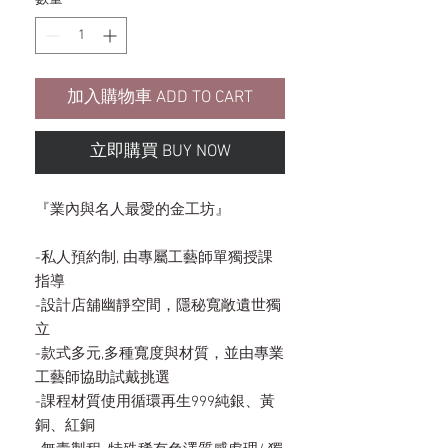
加入購物車 ADD TO CART
立即購買 BUY NOW
『業內與名人最愛的金工坊』
-私人預約制, 由專屬工藝師單獨授課
指導
-設計店舖幽靜空間，隱秘寬敞遺世獨
立
-款式多元,多種寬度與材質，並由專業
工藝師協助試戴挑選
-課程材質使用循環再生999純銀、黃
銅、紅銅