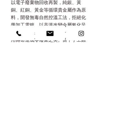
以電子廢棄物回收再製，純銀、黃
銅、紅銅、黃金等循環貴金屬作為原
料，開發無毒自然控溫工法，拒絕化
學加工電鍍，以高溫改變金屬氧化呈
色，提供終身保養服務，一起延續使
用壽命達成零廢棄之美。留下手工鍛
鑄質感，隨著配戴使用，顯露時間深
度的韻味，感受以覺學對細節的堅
持。
WARRANTY & AFTER SALES
SERVICES 售後服務
- 每年終身免費保養，請定期回娘家專
PRODUCT INFO 產品規格
業保養。
/ 規格 Size
- 購買一年內免費維修，維修服務僅限
NOTION 佩戴注意事項
可調整大小 Adjustable
正常配戴方式，非自然使用之人為損
Width 2.3mm
以覺學純淨珠寶，採用無電鍍的純
壞需另行評估收費修復，過度嚴重之
Height 16 mm
銀與純銅，強調自然熟成佩戴，提
毀損無法修復。