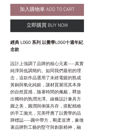
加入購物車 ADD TO CART
立即購買 BUY NOW
經典 LOGO 系列 以覺學LOGO十週年紀
念款
設計上強調了品牌的核心元素——真實
純淨與低調簡約。如同我們最初的理
念，這款作品選用了未經電鍍的熟成
黃銅與氧化純銀，讓材質展現其本身
的自然質感，隨著時間的佩戴，釋放
出獨特的熟潤光澤。線條設計兼具方
圓之美，圓潤與俐落共存，搭配精緻
的手工拋光，完美呼應了以覺學的品
牌標誌——圓中帶方，剛柔並濟，象徵
著品牌對工藝的堅守與創新精神，融