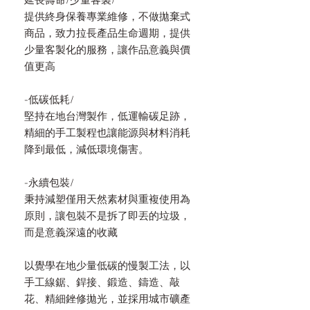
延長壽命/少量客製/
提供終身保養專業維修，不做拋棄式
商品，致力拉長產品生命週期，提供
少量客製化的服務，讓作品意義與價
值更高
-低碳低耗/
堅持在地台灣製作，低運輸碳足跡，
精細的手工製程也讓能源與材料消耗
降到最低，減低環境傷害。
-永續包裝/
秉持減塑僅用天然素材與重複使用為
原則，讓包裝不是拆了即丟的垃圾，
而是意義深遠的收藏
以覺學在地少量低碳的慢製工法，以
手工線鋸、銲接、鍛造、鑄造、敲
花、精細銼修拋光，並採用城市礦產