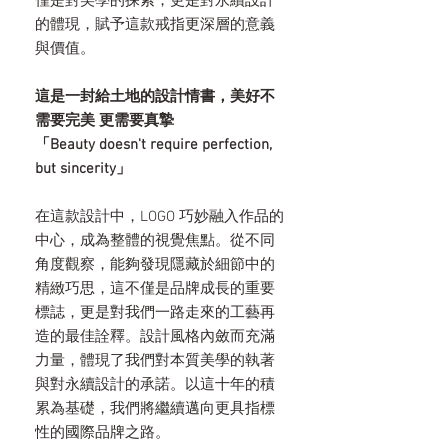
僅是對美學的探索，更是對永續設計
的體現，賦予這款戒指更深層的意義
與價值。
這是一封給土地的設計情書，美好不
需要完美 更需要真摯
「Beauty doesn't require perfection,
but sincerity」
在這款設計中，LOGO 巧妙融入作品的
中心，成為整體的視覺焦點。從不同
角度觀察，能夠發現隱藏於細節中的
精緻巧思，這不僅是品牌成長的重要
標誌，更是對我們一路走來的工藝再
造的最佳詮釋。設計風格內斂而充滿
力量，體現了我們對本質美學的執著
與對永續設計的承諾。以這十年的積
累為基礎，我們將繼續邁向更具指標
性的國際品牌之路。