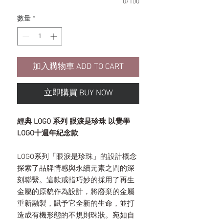
0/100
數量
*
加入購物車 ADD TO CART
立即購買 BUY NOW
經典 LOGO 系列 眼淚是珍珠 以覺學
LOGO十週年紀念款
LOGO系列「眼淚是珍珠」的設計概念
探索了品牌情感與永續元素之間的深
刻聯繫。這款戒指巧妙的採用了再生
金屬的原貌作為設計，將廢棄的金屬
重新融製，賦予它全新的生命，並打
造成有機形態的不規則珠狀。宛如自