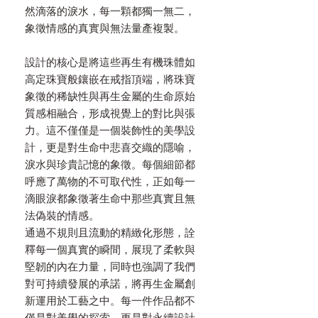
然滴落的淚水，每一顆都獨一無二，
象徵情感的真實與無法量產複製。
設計的核心是將這些再生有機珠體如
高定珠寶般鑲嵌在戒指頂端，將珠寶
象徵的稀缺性與再生金屬的生命原始
質感相融合，形成視覺上的對比與張
力。這不僅僅是一個裝飾性的美學設
計，更是對生命中悲喜交織的隱喻，
淚水與珍貴記憶的象徵。每個細節都
呼應了萬物的不可取代性，正如每一
滴眼淚都象徵著生命中那些真實且無
法偽裝的情感。
通過不規則且流動的精緻化形態，詮
釋每一個真實的瞬間，展現了柔軟與
堅韌的內在力量，同時也強調了我們
對可持續發展的承諾，將再生金屬創
新運用於工藝之中。每一件作品都不