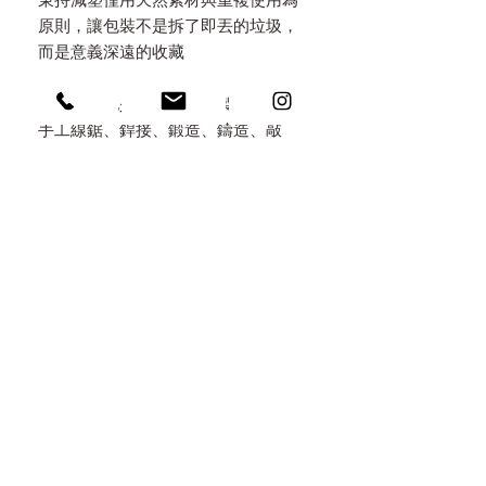
秉持減塑僅用天然素材與重複使用為
原則，讓包裝不是拆了即丟的垃圾，
而是意義深遠的收藏
以覺學在地少量低碳的慢製工法，以
手工線鋸、銲接、鍛造、鑄造、敲
花、精細銼修拋光，並採用城市礦產
以電子廢棄物回收再製，純銀、黃
銅、紅銅、黃金等循環貴金屬作為原
料，開發無毒自然控溫工法，拒絕化
學加工電鍍，以高溫改變金屬氧化呈
色，提供終身保養服務，一起延續使
用壽命達成零廢棄之美。留下手工鍛
鑄質感，隨著配戴使用，顯露時間深
度的韻味，感受以覺學對細節的堅
持。
WARRANTY & AFTER SALES
SERVICES 售後服務