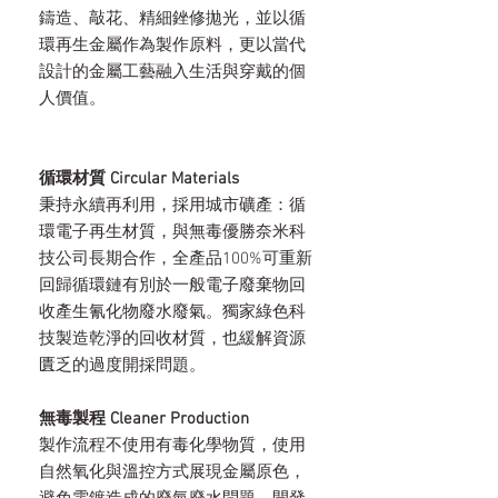
鑄造、敲花、精細銼修拋光，並以循
環再生金屬作為製作原料，更以當代
設計的金屬工藝融入生活與穿戴的個
人價值。
循環材質 Circular Materials
秉持永續再利用，採用城市礦產：循
環電子再生材質，與無毒優勝奈米科
技公司長期合作，全產品100%可重新
回歸循環鏈有別於一般電子廢棄物回
收產生氰化物廢水廢氣。獨家綠色科
技製造乾淨的回收材質，也緩解資源
匱乏的過度開採問題。
無毒製程 Cleaner Production
製作流程不使用有毒化學物質，使用
自然氧化與溫控方式展現金屬原色，