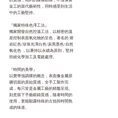
的質感，簡約的線條結構，不僅保留
金工的當代藝術性，同時感受到生活
中的工藝堅持。
『獨家特殊色澤工法』
獨家開發自然控溫工法，以精密的溫
差控制表面氧化物的呈色，著名的 熔
岩紅色/珍珠光澤白色/炭黑墨色/自然
氧化色 ，以秉持以永續為原則，堅持
拒絕化學加工及電鍍處理。
『時間的美學』
以覺學強調裸的概念，表面像金屬原
礦切面的原始質感，全手工製作完
成，每只皆是金屬工藝的精髓呈現。
刻意留下手藝鍛鑄質感，隨著時間的
使用，更能顯露特殊的古拙與時間熟
成的味道。