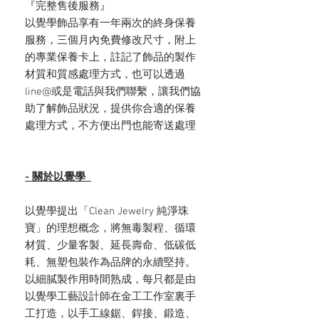
『完整售後服務』
以覺學飾品享有一年兩次的終身保養
服務，三個月內免費修改尺寸，附上
的專業保養卡上，註記了飾品的製作
材質和質感處理方式，也可以透過
line@或是電話與我們聯繫，讓我們協
助了解飾品狀況，提供你合適的保養
處理方式，不方便出門也能寄送處理
- 關於以覺學
以覺學提出「Clean Jewelry 純淨珠
寶」的理想概念，將無毒製程、循環
材質、少量客製、延長壽命、低碳低
耗、無塑包裝作為品牌的永續堅持。
以細膩製作用時間熟成，每只都是由
以覺學工藝設計師在金工工作室裏手
工打造，以手工線鋸、銲接、鍛造、