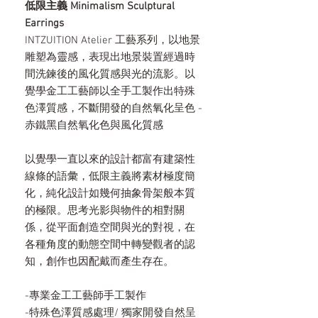
低限主義 Minimalism Sculptural
Earrings
INTZUITION Atelier 工藝系列，以地景
雕塑為靈感，表現出地景裝置經過時
間洗鍊後的風化質感與光的流影。以
覺學金工工藝師以全手工製作出特殊
色澤質感，不斷開發的自然氧化呈色 -
赤鐵黑自然氧化色與風化質感
以覺學一直以來的設計都富有建築性
線條的語彙，低限主義將素材極度簡
化，純化設計如幾何抽象骨架般本質
的極限。思考光影與物件的相對關
係，從平面創造空間與光的對視，在
各種角度的動態空間中轉變觀者的認
知，創作也因配戴而產生存在。
-專業金工工藝師手工製作
-特殊色澤質感處理/ 獨家開發自然呈