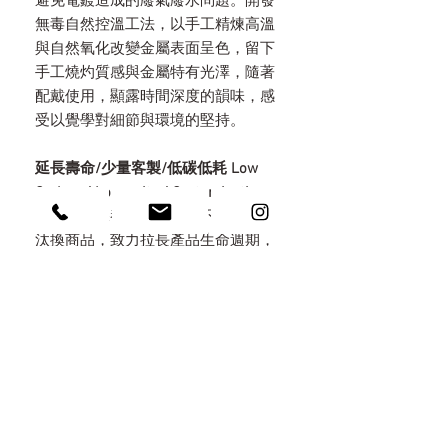
避免電鍍造成的廢氣廢水問題。開發
無毒自然控溫工法，以手工精煉高溫
與自然氧化改變金屬表面呈色，留下
手工燒灼質感與金屬特有光澤，隨著
配戴使用，顯露時間深度的韻味，感
受以覺學對細節與環境的堅持。
延長壽命/少量客製/低碳低耗 Low
Carbon / Longavity / Customization
提供終身保養專業維修，不做季節性
汰換商品，致力拉長產品生命週期，
提供少量客製化的服務，讓作品意義
與價值更高，也堅持在地台灣製作，
低運輸碳足跡，限制工具耗材使用，
不製造多餘的環境廢料，邊角料確實
回收。精細的手工製程也讓能源與材
料消耗降到最少，減低環境傷害。
永續包裝 Eco Packaging