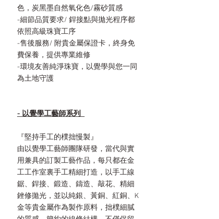
色，炭黑墨自然氧化色/霧砂質感
-細節品質要求/ 銲接點與拋光程序都
依照高級珠寶工序
-售後服務/ 附貴金屬保證卡，終身免
費保養，提供專業維修
-環境友善純淨珠寶，以覺學與您一同
為土地守護
- 以覺學工藝師系列
『堅持手工的樸拙慢製』
由以覺學工藝師團隊研發，當代與實
用兼具的訂製工藝作品，每只都在金
工工作室裏手工精細打造，以手工線
鋸、銲接、鍛造、鑄造、敲花、精細
銼修拋光，並以純銀、黃銅、紅銅、K
金等貴金屬作為製作原料，拙樸細膩