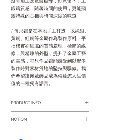
沒有加工及電鍍處理，刻意留下手工
鍛鑄質感，隨著時間的使用，更能顯
露特殊的古拙與時間深度的味道
/ 每只都是在本地手工打造，以純銀、
黃銅、紅銅等金屬作為製作原料，平
拙樸實卻細膩的質感處理，極簡的線
條，與精煉的外型，提升了金屬工藝
的美感，每只作品都能感受到以覺學
製作時對素材質地的堅持與驕傲。我
們希望讓佩戴飾品成為傳達您人生價
值的一種獨有語言。
PRODUCT INFO
/ 產品規格
NOTION
UNI SIZE
長寬約 6 x 6 cm
高度 0.6 cm
- 銅飾銀飾天然素材會自然氧化，顏色