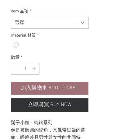
格
item 品項
*
選擇
material 材質
*
數量
*
加入購物車 ADD TO CART
立即購買 BUY NOW
鬍子小姐 - 純銀系列
像是被磨圓的銳角，又像帶鋸齒的蕾
絲，呼應兼具男性與女性的共同特