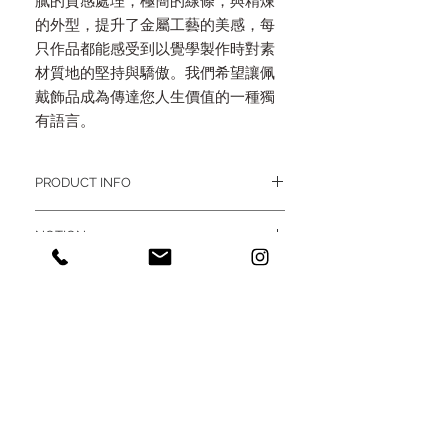
膩的質感處理，極簡的線條，與精煉
的外型，提升了金屬工藝的美感，每
只作品都能感受到以覺學製作時對素
材質地的堅持與驕傲。我們希望讓佩
戴飾品成為傳達您人生價值的一種獨
有語言。
PRODUCT INFO
/ 產品規格
NOTION
墜飾 長寬高 6 x 2 x 0.5 cm / Model 項
圈 18"
- 銅飾銀飾天然素材會自然氧化，顏色
（純銀項圈有些許彈性，可符合身形
漸變潤澤自然
服貼于頸部）
- 請勿佩戴泡溫泉，碰水沾溼後請務必
烘乾保存
/ 材質
- 喜愛亮澤質感可定期用拭銀布或銅油
全 925Silver 純銀
擦拭 或 用軟毛牙刷沾些許牙膏做清潔
-
經常佩戴
較易保養金屬，人體油脂可
維持表面質感