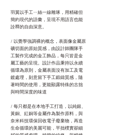
羽翼以手工ㄧ絲一線雕琢，用精確但
簡約現代的語彙，呈現不用語言也能
詮釋的自由深意。
/ 以覺學強調裸的概念，表面像金屬原
礦切面的原始質感，由設計師團隊手
工製作完成的金工飾品，每只皆是金
屬工藝的呈現。設計作品秉持以永續
循環為原則，金屬表面沒有加工及電
鍍處理，刻意留下手工鍛鑄質感，隨
著時間的使用，更能顯露特殊的古拙
與時間深度的味道
/ 每只都是在本地手工打造，以純銀、
黃銅、紅銅等金屬作為製作原料，與
奈米科技環保回收電子廢棄物，再造
生命循環的美麗可能，平拙樸實卻細