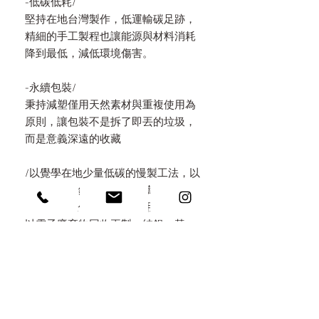
-低碳低耗/
堅持在地台灣製作，低運輸碳足跡，
精細的手工製程也讓能源與材料消耗
降到最低，減低環境傷害。
-永續包裝/
秉持減塑僅用天然素材與重複使用為
原則，讓包裝不是拆了即丟的垃圾，
而是意義深遠的收藏
/以覺學在地少量低碳的慢製工法，以
手工線鋸、銲接、鍛造、鑄造、敲
花、精細銼修拋光，並採用城市礦產
以電子廢棄物回收再製，純銀、黃
銅、紅銅、黃金等循環貴金屬作為原
料，開發無毒自然控溫工法，拒絕化
學加工電鍍，以高溫改變金屬氧化呈
色，提供終身保養服務，一起延續使
用壽命達成零廢棄之美。留下手工鍛