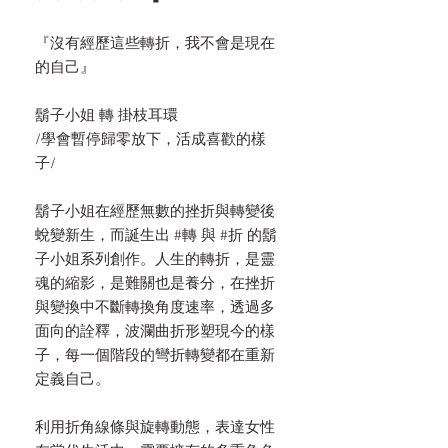
『沒有經歷這些轉折，我不會是現在
的自己』
鬍子小姐 轉 掛枝耳環
/學會暫停歸零放下，活成喜歡的樣
子/
鬍子小姐在經歷無數的挫折與轉變後
蛻變新生，而誕生出
#
轉
與
#
折
的鬍
子小姐系列創作。人生的轉折，是靈
魂的縮影，是難關也是養分，在挫折
與變換中不斷轉換角度速率，透過多
面向的詮釋，波瀾曲折形塑現今的樣
子，每一個階段的彎折轉變都在重新
定義自己。
利用折角線條與旋轉動態，表達女性