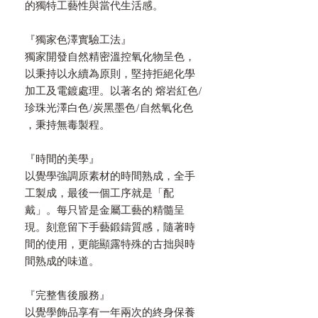
的獨特工藝性與當代生活感。
『獨家色澤實驗工法』
獨家開發自然精密溫控氧化物呈色，
以秉持以永續為原則，堅持拒絕化學
加工及電鍍處理。以著名的 熔岩紅色/
珍珠光澤白色/炭黑墨色/自然氧化色
，秉持無毒製程。
『時間的美學』
以覺學強調原素材的時間熟成，全手
工製成，最後一個工序就是「配
戴」。每只皆是金屬工藝的精髓呈
現。刻意留下手藝鍛鑄質感，隨著時
間的使用，更能顯露特殊的古拙與時
間熟成的味道。
『完整售後服務』
以覺學飾品享有一年兩次的終身保養