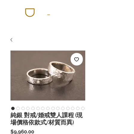
純銀 對戒/婚戒雙人課程 (現
場價格依款式/材質而異)
價
$9,960.00