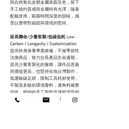
與自然氧化改變金屬表面呈色，留下
手工燒灼質感與金屬特有光澤，隨著
配戴使用，顯露時間深度的韻味，感
受以覺學對細節與環境的堅持。
延長壽命/少量客製/低碳低耗 Low
Carbon / Longavity / Customization
提供終身保養專業維修，不做季節性
汰換商品，致力拉長產品生命週期，
提供少量客製化的服務，讓作品意義
與價值更高，也堅持在地台灣製作，
低運輸碳足跡，限制工具耗材使用，
不製造多餘的環境廢料，邊角料確實
回收。精細的手工製程也讓能源與材
料消耗降到最少，減低環境傷害。
永續包裝 Eco Packaging
秉持減塑，堅持只用天然素材做包
裝，特地選用手工木盒，上面都以手