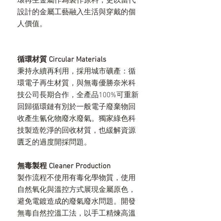
環再生金屬作為製作原料，更以當代
設計的金屬工藝融入生活與穿戴的個
人價值。
循環材質 Circular Materials
秉持永續再利用，採用城市礦產：循
環電子再生材質，與無毒優勝奈米科
技公司長期合作，全產品100%可重新
回歸循環鏈有別於一般電子廢棄物回
收產生氰化物廢水廢氣。獨家綠色科
技製造乾淨的回收材質，也緩解資源
匱乏的過度開採問題。
無毒製程 Cleaner Production
製作流程不使用有毒化學物質，使用
自然氧化與溫控方式展現金屬原色，
避免電鍍造成的廢氣廢水問題。開發
無毒自然控溫工法，以手工精煉高溫