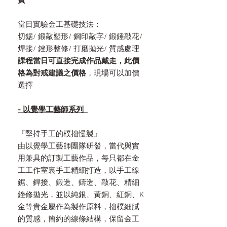
費
當日實驗金工基礎技法：
切鋸/ 鍛敲塑形/ 鋼印敲字/ 鍛錘敲花/
焊接/ 銼形整修/ 打磨抛光/ 質感處理
課程當日可直接完成作品戴走，此價
格為對戒建議之價格
，現場可以加價
選擇
- 以覺學工藝師系列
『堅持手工的樸拙慢製』
由以覺學工藝師團隊研發，當代與實
用兼具的訂製工藝作品，每只都在金
工工作室裏手工精細打造，以手工線
鋸、銲接、鍛造、鑄造、敲花、精細
銼修拋光，並以純銀、黃銅、紅銅、K
金等貴金屬作為製作原料，拙樸細膩
的質感，簡約的線條結構，保留金工