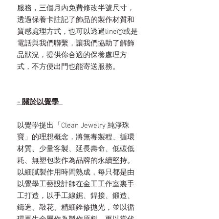
服務，三個月內免費修改半號尺寸，
透過保養卡註記了飾品的製作材質和
質感處理方式，也可以透過line@或是
電話與我們聯繫，讓我們協助了解飾
品狀況，提供你合適的保養處理方
式，不方便出門也能寄送服務。
- 關於以覺學
以覺學提出「Clean Jewelry 純淨珠
寶」的理想概念，將無毒製程、循環
材質、少量客製、延長壽命、低碳低
耗、無塑包裝作為品牌的永續堅持。
以細膩製作用時間熟成，每只都是由
以覺學工藝設計師在金工工作室裏手
工打造，以手工線鋸、銲接、鍛造、
鑄造、敲花、精細銼修拋光，並以循