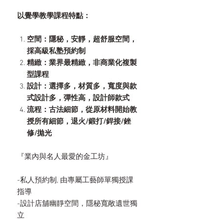
以覺學教學課程特點：
空間：隱秘，安靜，超舒服空間，
採高級私塾預約制
精緻：業界最精緻，非商業化複製
型課程
設計：選擇多，材質多，寬度與款
式設計多，彈性高，設計師款式
流程：古法細節，從原材料開始教
授所有細節，退火/鍛打/銲接/銼
修/拋光
『業內與名人最愛的金工坊』
-私人預約制, 由專屬工藝師單獨授課
指導
-設計店舖幽靜空間，隱秘寬敞遺世獨
立