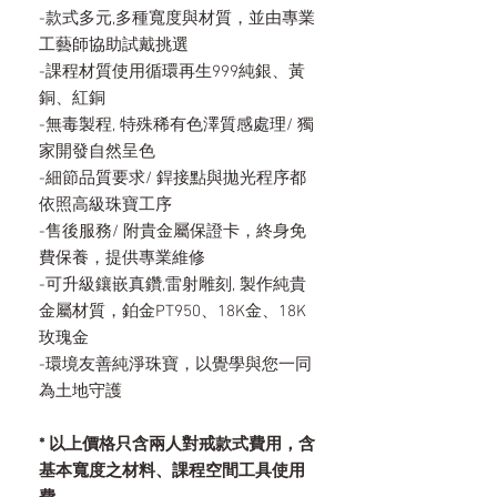
-款式多元,多種寬度與材質，並由專業
工藝師協助試戴挑選
-課程材質使用循環再生999純銀、黃
銅、紅銅
-無毒製程, 特殊稀有色澤質感處理/ 獨
家開發自然呈色
-細節品質要求/ 銲接點與拋光程序都
依照高級珠寶工序
-售後服務/ 附貴金屬保證卡，終身免
費保養，提供專業維修
-可升級鑲嵌真鑽,雷射雕刻, 製作純貴
金屬材質，鉑金PT950、18K金、18K
玫瑰金
-環境友善純淨珠寶，以覺學與您一同
為土地守護
* 以上價格只含兩人對戒款式費用，含
基本寬度之材料、課程空間工具使用