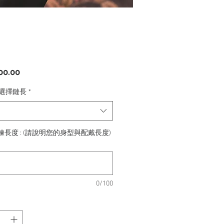
價
00.00
格
h 選擇鏈長
*
長度 : (請說明您的身型與配戴長度)
0/100