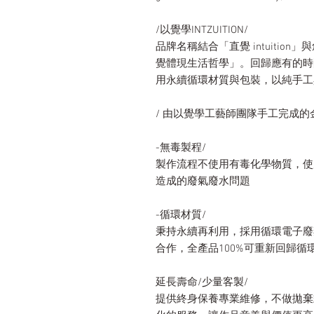
/以覺學INTZUITION/
品牌名稱結合「直覺 intuition
覺體現生活哲學」。回歸應有的時
用永續循環材質與包裝，以純手工
/ 由以覺學工藝師團隊手工完成的
-無毒製程/
製作流程不使用有毒化學物質，使
造成的廢氣廢水問題
-循環材質/
秉持永續再利用，採用循環電子廢
合作，全產品100%可重新回歸循
延長壽命/少量客製/
提供終身保養專業維修，不做拋棄