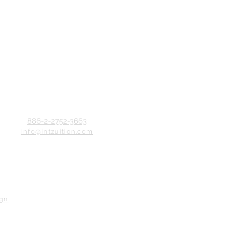
886-2-2752-3663
info@intzuition.com
ign