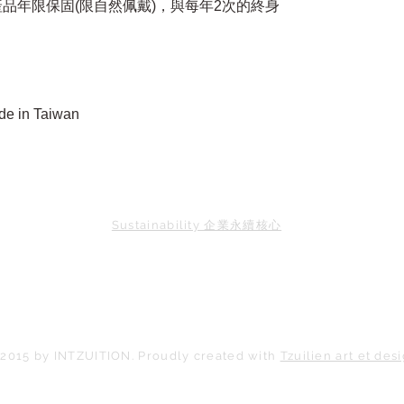
產品年限保固(限自然佩戴)，與每年2次的終身
e in Taiwan
Sustainability 企業永續核心
2015 by INTZUITION. Proudly created with
Tzuilien art et des