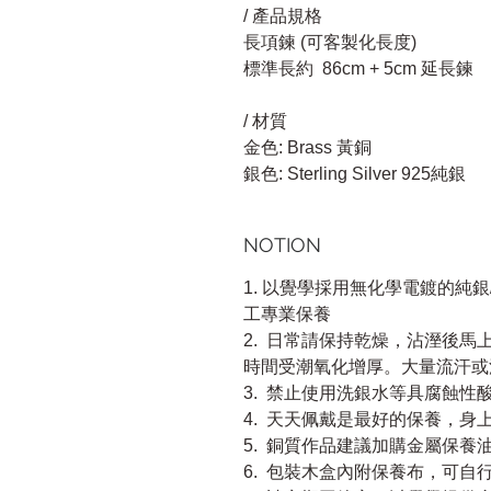
/ 產品規格
長項鍊 (可客製化長度)
標準長約 86cm + 5cm 延長鍊
/ 材質
金色: Brass 黃銅
銀色: Sterling Silver 925純銀
NOTION
1. 以覺學採用無化學電鍍的純
工專業保養
2. 日常請保持乾燥，沾溼後
時間受潮氧化增厚。大量流汗或
3. 禁止使用洗銀水等具腐蝕
4. 天天佩戴是最好的保養，
5. 銅質作品建議加購金屬保養
6. 包裝木盒內附保養布，可自