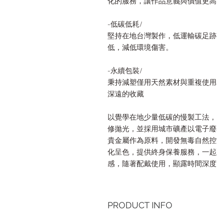
化的服務，讓作品意義與價值更高
-低碳低耗/
堅持在地台灣製作，低運輸碳足跡
低，減低環境傷害。
-永續包裝/
秉持減塑僅用天然素材與重複使用
深遠的收藏
以覺學在地少量低碳的慢製工法，
修拋光，並採用城市礦產以電子廢
貴金屬作為原料，開發無毒自然控
化呈色，提供終身保養服務，一起
感，隨著配戴使用，顯露時間深度
PRODUCT INFO