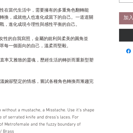
性在當代生活中，需要擁有的多重角色翻轉能
轉換，成就他人也進化成當下的自己。一道道關
加入
戰，進化成現今理性與感性平衡的自己。
，是當代女性的自我寫照，金屬的銳利與柔美的圓角並
萃每一個面向的自己，溫柔而堅毅。
型，直率又雅致的靈魂，歷經生活的轉折而重新型塑
型，溫婉卻堅定的情感，嘗試各種角色轉換而漸趨完
n without a mustache, a Misstache. Use it’s shape
 of serrated knife and dress’s laces. For
 of Metrofemale and the fuzzy boundary of
/ Brass