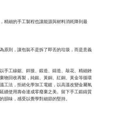
，精細的手工製程也讓能源與材料消耗降到最
為原則，讓包裝不是拆了即丟的垃圾，而是意義
以手工線鋸、銲接、鍛造、鑄造、敲花、精細銼
棄物回收再製，純銀、黃銅、紅銅、黃金等循環
溫工法，拒絕化學加工電鍍，以高溫改變金屬氧
延續使用壽命達成零廢棄之美。留下手工鍛鑄質
的韻味，感受以覺學對細節的堅持。