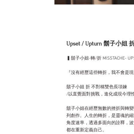
Upset / Upturn 鬍子小姐
▍鬍子小姐-轉/折 MISSTACHE- UPS
『沒有經歷這些轉折，我不會是現
鬍子小姐 折 不對稱雙色長項鍊
/以直覺面對挑戰，進化成現今理
鬍子小姐在經歷無數的挫折與轉
列創作。人生的轉折，是靈魂的縮
角度速率，透過多面向的詮釋，波
都在重新定義自己。