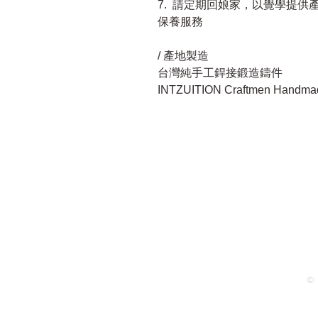
7. 請定期回娘家，以覺學提供
保養服務
/ 產地製造
台灣純手工銲接鍛造鑄件
INTZUITION Craftmen Handmad
© 