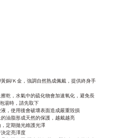
銀/黃銅/Ｋ金，強調自然熟成佩戴，提供終身手
馬上擦乾，水氣中的硫化物會加速氧化，避免長
泡湯時，請先取下
性酸液，使用後會破壞表面造成嚴重毀損
身上的油脂形成天然的保護，越戴越亮
油，定期拋光維護光澤
行決定亮澤度