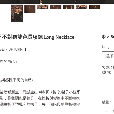
$12,8
 折 不對稱雙色長項鍊 Long Necklace
Lengt
ET/ UPTURN ▍
選擇
在的自己』
客製項鍊
(選填)
性與感性平衡的自己/
變後蛻變新生，而誕生出
#
轉
與
#
折
的鬍子小姐系
影，是難關也是養分，在挫折與變換中不斷轉換
數量
*
瀾曲折形塑現今的樣子，每一個階段的彎折轉變