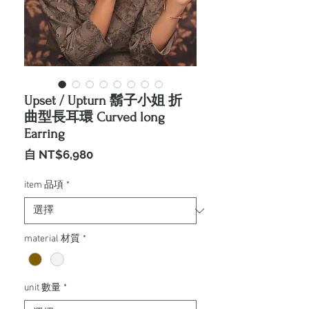
Upset / Upturn 鬍子小姐 折
曲型長耳環 Curved long
Earring
促
自
NT$6,980
銷
價
item 品項
*
格
material 材質
*
unit 數量
*