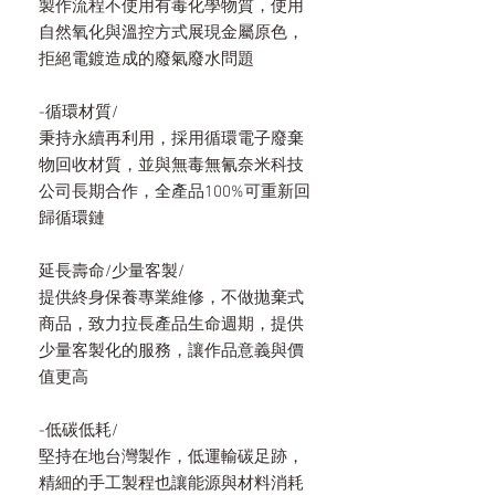
製作流程不使用有毒化學物質，使用
自然氧化與溫控方式展現金屬原色，
拒絕電鍍造成的廢氣廢水問題
-循環材質/
秉持永續再利用，採用循環電子廢棄
物回收材質，並與無毒無氰奈米科技
公司長期合作，全產品100%可重新回
歸循環鏈
延長壽命/少量客製/
提供終身保養專業維修，不做拋棄式
商品，致力拉長產品生命週期，提供
少量客製化的服務，讓作品意義與價
值更高
-低碳低耗/
堅持在地台灣製作，低運輸碳足跡，
精細的手工製程也讓能源與材料消耗