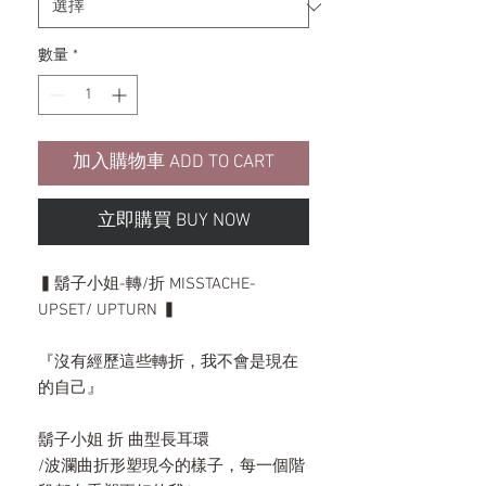
數量
*
加入購物車 ADD TO CART
立即購買 BUY NOW
▍鬍子小姐-轉/折 MISSTACHE-
UPSET/ UPTURN ▍
『沒有經歷這些轉折，我不會是現在
的自己』
鬍子小姐 折 曲型長耳環
/波瀾曲折形塑現今的樣子，每一個階