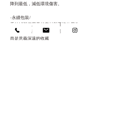
降到最低，減低環境傷害。
-永續包裝/
秉持減塑僅用天然素材與重複使用為
原則，讓包裝不是拆了即丟的垃圾，
而是意義深遠的收藏
以覺學在地少量低碳的慢製工法，以
手工線鋸、銲接、鍛造、鑄造、敲
花、精細銼修拋光，並採用城市礦產
以電子廢棄物回收再製，純銀、黃
銅、紅銅、黃金等循環貴金屬作為原
料，開發無毒自然控溫工法，拒絕化
學加工電鍍，以高溫改變金屬氧化呈
色，提供終身保養服務，一起延續使
用壽命達成零廢棄之美。留下手工鍛
鑄質感，隨著配戴使用，顯露時間深
度的韻味，感受以覺學對細節的堅
持。