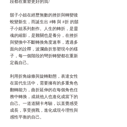
段都在重塑更好的我/
鬍子小姐在經歷無數的挫折與轉變後
蛻變新生，而誕生出
#
轉
與
#
折
的鬍
子小姐系列創作。人生的轉折，是靈
魂的縮影，是難關也是養分，在挫折
與變換中不斷轉換角度速率，透過多
面向的詮釋，波瀾曲折形塑現今的樣
子，每一個階段的彎折轉變都在重新
定義自己。
利用折角線條與旋轉動態，表達女性
在當代生活中，需要擁有的多重角色
翻轉能力，曲折延伸的在每個角色任
務中轉換，成就他人也進化成當下的
自己。一道道關卡考驗，以直覺感受
成長，享受挑戰，進化成現今理性與
感性平衡的自己。