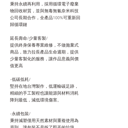
秉持永續再利用，採用循環電子廢棄
物回收材質，並與無毒無氰奈米科技
公司長期合作，全產品100%可重新回
歸循環鏈
延長壽命/少量客製/
提供終身保養專業維修，不做拋棄式
商品，致力拉長產品生命週期，提供
少量客製化的服務，讓作品意義與價
值更高
-低碳低耗/
堅持在地台灣製作，低運輸碳足跡，
精細的手工製程也讓能源與材料消耗
降到最低，減低環境傷害。
-永續包裝/
秉持減塑僅用天然素材與重複使用為
原則，讓包裝不是拆了即丟的垃圾，