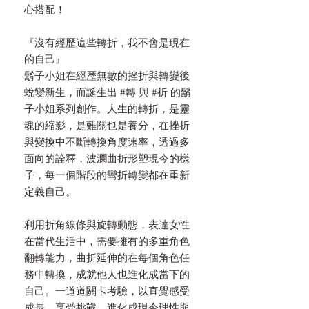
心搭配！
『沒有經歷這些轉折，我不會是現在
的自己』
鬍子小姐在經歷無數的挫折與轉變後
蛻變新生，而誕生出
#
轉
與
#
折
的鬍
子小姐系列創作。人生的轉折，是靈
魂的縮影，是難關也是養分，在挫折
與變換中不斷轉換角度速率，透過多
面向的詮釋，波瀾曲折形塑現今的樣
子，每一個階段的彎折轉變都在重新
定義自己。
利用折角線條與旋轉動態，表達女性
在當代生活中，需要擁有的多重角色
翻轉能力，曲折延伸的在每個角色任
務中轉換，成就他人也進化成當下的
自己。一道道關卡考驗，以直覺感受
成長，享受挑戰，進化成現今理性與