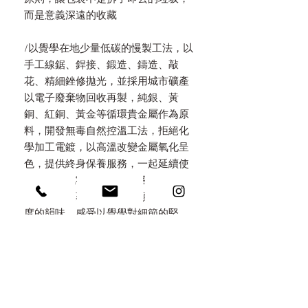
而是意義深遠的收藏
/以覺學在地少量低碳的慢製工法，以
手工線鋸、銲接、鍛造、鑄造、敲
花、精細銼修拋光，並採用城市礦產
以電子廢棄物回收再製，純銀、黃
銅、紅銅、黃金等循環貴金屬作為原
料，開發無毒自然控溫工法，拒絕化
學加工電鍍，以高溫改變金屬氧化呈
色，提供終身保養服務，一起延續使
用壽命達成零廢棄之美。留下手工鍛
鑄質感，隨著配戴使用，顯露時間深
度的韻味，感受以覺學對細節的堅
持。
PRODUCT INFO 產品規格
/ 規格 size&width