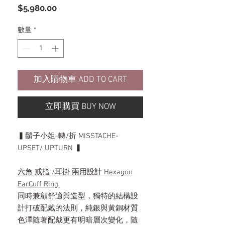
價
$5,980.00
格
數量
*
加入購物車 ADD TO CART
立即購買 BUY NOW
▍鬍子小姐-轉/折 MISSTACHE-
UPSET/ UPTURN ▍
六角 戒指 /耳掛 兩用設計 Hexagon
EarCuff Ring
同時兼顧舒適與造型，獨特的結構設
計打破配戴的法則，純銀與黃銅材質
色澤隨著配戴更有明暗層次變化，隨