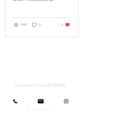
三位工作性格大不相同的當
代女性，在各自的工作中都
有著十分傑出的表現，有著
無可取代的專業知識，在成
為母親之後，即使生活需要
1019
0
3
隨之調整和改變，也能找到
保留自己任性的方法。茶藝
師張欣柔從過去參與的活動
找回自己、...
Sustainability 企業永續核心
886-2-2752-3663
info@intzuition.com