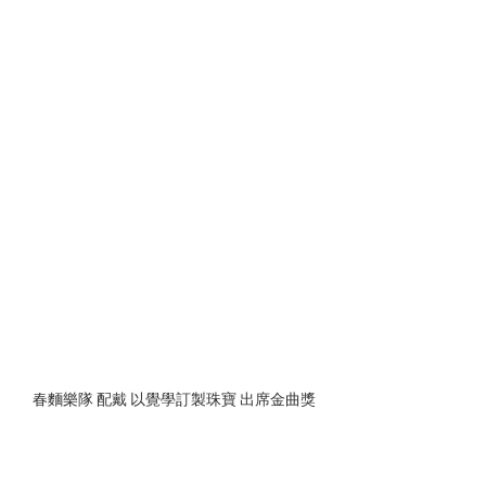
春麵樂隊 配戴 以覺學訂製珠寶 出席金曲獎