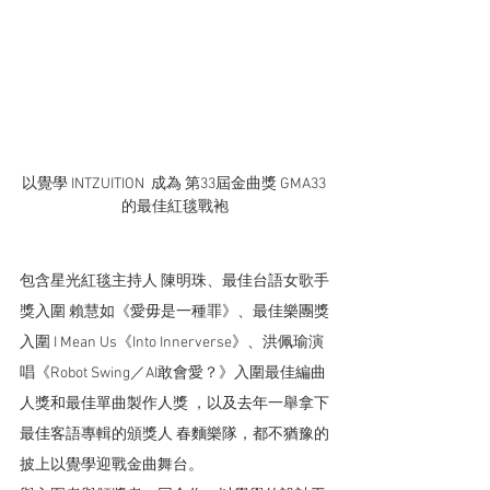
以覺學 INTZUITION  成為 第33屆金曲獎 GMA33 
的最佳紅毯戰袍
包含星光紅毯主持人 陳明珠、最佳台語女歌手
獎入圍 賴慧如《愛毋是一種罪》、最佳樂團獎
入圍 I Mean Us《Into Innerverse》、洪佩瑜演
唱《Robot Swing／AI敢會愛？》入圍最佳編曲
人獎和最佳單曲製作人獎 ，以及去年一舉拿下
最佳客語專輯的頒獎人 春麵樂隊，都不猶豫的
披上以覺學迎戰金曲舞台。