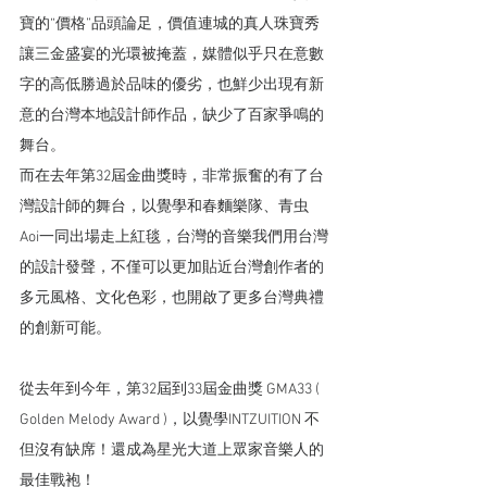
寶的“價格”品頭論足，價值連城的真人珠寶秀
讓三金盛宴的光環被掩蓋，媒體似乎只在意數
字的高低勝過於品味的優劣，也鮮少出現有新
意的台灣本地設計師作品，缺少了百家爭鳴的
舞台。
而在去年第32屆金曲獎時，非常振奮的有了台
灣設計師的舞台，以覺學和春麵樂隊、青虫 
Aoi一同出場走上紅毯，台灣的音樂我們用台灣
的設計發聲，不僅可以更加貼近台灣創作者的
多元風格、文化色彩，也開啟了更多台灣典禮
的創新可能。
從去年到今年，第32屆到33屆金曲獎 GMA33 ( 
Golden Melody Award )，以覺學INTZUITION 不
但沒有缺席！還成為星光大道上眾家音樂人的
最佳戰袍！