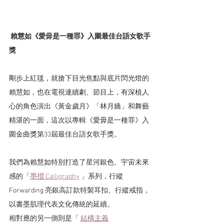
 賴慧如《愛毋是一種罪》入圍最佳台語女歌手
獎
剛步上紅毯，就搶下目光焦點與底片閃光燈的
賴慧如，也在電視連續劇、節目上，有深植人
心的角色演出《黃金歲月》「林月嬌」和舞藝
精湛的一面，這次以專輯《愛毋是一種罪》入
圍金曲獎第33屆最佳台語女歌手獎。
我們為賴慧如特別打造了星河銀色、宇宙未來
感的「
墨摺 Calligraphy
 」系列，行縱 
Forwarding 亮銀高訂款特製耳扣、行縱戒指，
以書墨肌理代表文化傳統的延續。
相對應的另一側則是「 
結構主義