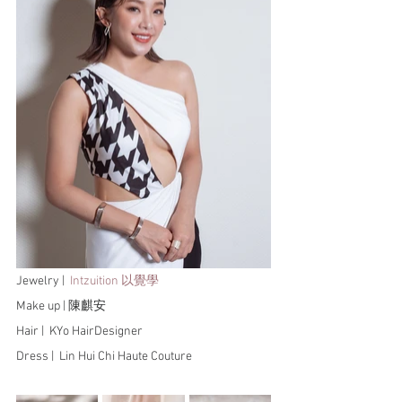
Jewelry |  
Intzuition 以覺學
Make up | 陳麒安
Hair |  KYo HairDesigner
Dress |  Lin Hui Chi Haute Couture