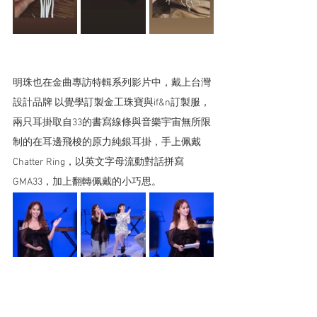
明珠也在金曲專訪特輯系列影片中，戴上台灣
設計品牌 以覺學訂製金工珠寶與if&n訂製服，
兩只耳掛取自33的書寫線條與音樂宇宙無所限
制的在耳邊飛梭的原力純銀耳掛，手上佩戴
Chatter Ring，以英文字母流動對話拼寫
GMA33，加上翻轉佩戴的小巧思。