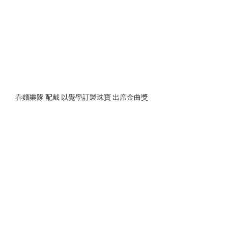
春麵樂隊 配戴 以覺學訂製珠寶 出席金曲獎