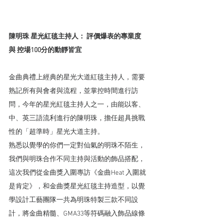
陳明珠 星光紅毯主持人： 評價爆表的專業度 
與 
控場100分的
動靜皆宜
金曲典禮上經典的星光大道紅毯主持人，需要
熟記所有與會者與流程，並掌控時間進行訪
問，今年的星光紅毯主持人之一，由能以客、
中、英三語流利進行的陳明珠，擔任超具挑戰
性的「超準時」星光大道主持。
熟悉以覺學的你們一定對仙氣的明珠不陌生，
我們與明珠合作不同主持與活動的飾品搭配，
這次我們從金曲獎入圍專訪《金曲Heat 入圍就
是肯定》，和金曲獎星光紅毯主持造型，以覺
學設計工藝團隊一共為明珠特製三款不同設
計，將金曲精髓、GMA33等符碼融入飾品線條