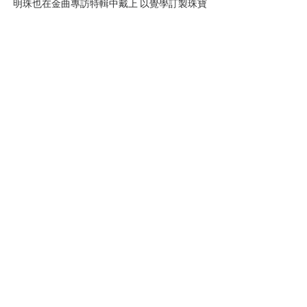
明珠也在金曲專訪特輯中戴上 以覺學訂製珠寶