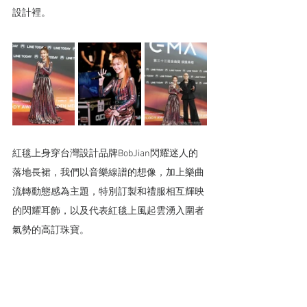
設計裡。
紅毯上身穿台灣設計品牌BobJian閃耀迷人的
落地長裙，我們以音樂線譜的想像，加上樂曲
流轉動態感為主題，特別訂製和禮服相互輝映
的閃耀耳飾，以及代表紅毯上風起雲湧入圍者
氣勢的高訂珠寶。