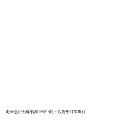
明珠也在金曲專訪特輯中戴上 以覺學訂製珠寶