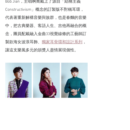
Bob Jian，主唱啊喬戴上了源自「結構主義 
Constructivism」概念的訂製版不對稱耳環，
代表著重新解構音樂與族群，也是春麵的音樂
中，把古典樂器、客語人生、吉他再融合的概
念，團員配戴融入金曲33視覺線條的工藝師訂
製款海女波浪耳飾、
獨家耳骨環和設計系列
，
讓這支樂風多元的頒獎人盡情展現個性。