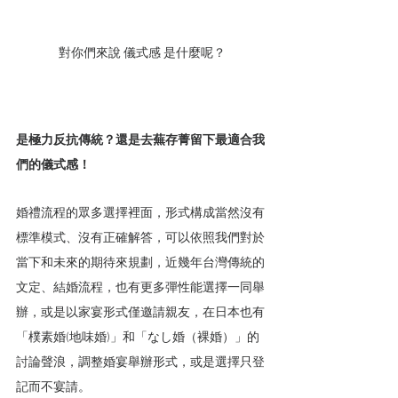
對你們來說 儀式感 是什麼呢？
是極力反抗傳統？還是去蕪存菁留下最適合我
們的儀式感！ 
婚禮流程的眾多選擇裡面，形式構成當然沒有
標準模式、沒有正確解答，可以依照我們對於
當下和未來的期待來規劃，近幾年台灣傳統的
文定、結婚流程，也有更多彈性能選擇一同舉
辦，或是以家宴形式僅邀請親友，在日本也有
「樸素婚(地味婚)」和「なし婚（裸婚）」的
討論聲浪，調整婚宴舉辦形式，或是選擇只登
記而不宴請。