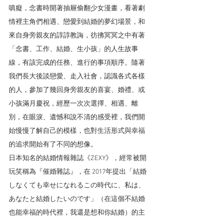
嗔癡，念書時開著抽屜偷翻少女漫畫，看著劇
情裡主角們相遇、戀愛到結婚的夢幻場景，和
來自身旁親友的諄諄教誨，彷彿冥冥之中有著
「念書、工作、結婚、生小孩」的人生故事
線，有該完成的任務、進行的事項順序。隨著
我們長大後談戀愛、走入社會，認識各式各樣
的人，參加了幾回身旁親友的喜宴、婚禮、或
小孩滿月慶祝，經歷一次次選擇、相遇、離
別，在眼淚、遺憾和說不清的感受裡，我們開
始慢慢了解自己的模樣，也對生活形式與幸福
的追求開始有了不同的想像。
日本知名的結婚情報雜誌《ZEXY》，經常被開
玩笑稱為『催婚雜誌』，在 2017年提出「結婚
しなくても幸せになれるこの時代に、私は、
あなたと結婚したいのです」（在這個不結婚
也能幸福的時代裡，我還是想和你結婚）的主