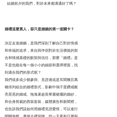
結婚前夕的我們，對於未來都溝通好了嗎？
婚禮這麼累人，卻只是婚姻的第一道關卡？
決定走進婚姻，是我們深刻了解自己對於情感
和幸福的追求，來自與伴侶對於生活價值的契
合和情感基礎的默契與信任，那麼『婚禮』是
不是也能在每一個小小的細節和選擇裡面，找
到適合我們的形式呢？
我們或多或少都參與、見證過或是耳聞幾百萬
種排列組合的婚禮形式，影劇中鴿子蛋鑽戒般
亮晃晃的婚戒、拖曳著超長華麗裙擺的婚紗，
和合身剪裁的西裝套裝，媒體廣告和新聞裡，
也告訴我們該如何用婚禮見證愛情，可以進行
闖關遊戲、遵循古禮迎聘、找一天風和日麗與