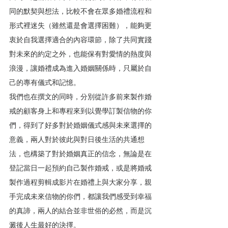
同的默契與想法，比較不會在眾多婚禮流程和
形式裡迷失（雖然還是會選擇困難），能夠更
衷於自我選擇適合的內容環節，除了共同實踐
對未來的約定之外，也能保有對愛情的熱度與
浪漫，讓婚禮成為進入婚姻關係時，只屬於自
己的專有儀式和記憶。
我們也在撰文的同時，分別從許多前來製作婚
戒的顧客身上和專程來到以覺學訂製信物的你
們，得到了好多對於婚姻儀式感與未來選擇的
意義，兩人對於彼此與對日後生活的共通想
法，也構築了對於婚姻真正的信念，無論是在
登記當日一起預約自己製作婚戒，或是將婚戒
製作過程剪輯成影片在婚禮上與大家分享，親
手完成未來信物的你們，都讓我們感受到幸福
的真諦，兩人的結合並非世俗的必然，而是沉
澱後人生最好的決擇。